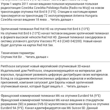
Утром 1 марта 2011 начал вещание польская музыкальная польская
радиостанция Czwórka Czwórka Polskiego Radia (Radio na Wizji) на новом
транспондере спутника Hot Bird 8 (13°E). Станции в настоящее время
транслируется на транспондер 72 эксплуатируемая Antenna Hungaria.
Czwórka начал вещание 18 янва
...
Читать дальше »
Эротический телеканал Red Hot HD на спутнике Hot Bird 6 (13°E)
На спутнике Hot Bird 6 (13°E) начал тестовое вещание эротический телеканал
в формате высокой четкости Red Hot HD. Данный телеканал закодирован в
систему условного доступа Viaccess PC 4.0 (CAID 042200). Новый канал
будет доступен на картах Red Hot Sex.
Технические параметры:
Спутник Hot Bir
...
Читать дальше »
Penthouse запускает новый европейский спутниковый 3D-канал
Издательский дом Penthouse, специализирующийся на материалах для
взрослых, продолжает развивать цифровую дистрибуцию своих материалов.
Вслед за созданием многочисленных цифровых журналов и мобильных
приложений, компания запускает для Европы новый эротический
спутниковый канал, который будет вещать п
...
Читать дальше »
Французский коммерческий телеканал M6 на спутнике Eurobird 9A (9°E)
Французский коммерческий телеканал M6 начал вещание в стандартном
разрешении (SD) в рамках DVB-S2 мультиплекса компании Arqiva на спутнике
Eurobird 9A (9°E). Канал идентифицируется как M6 Suisse SD. Данный