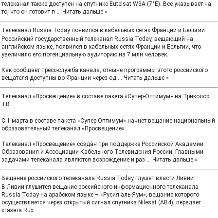
телеканал также доступен на спутнике Eutelsat W3A (7°E). Все указывает на
то, что он готовит п
...
Читать дальше »
Телеканал Russia Today появился в кабельных сетях Франции и Бельгии
Российский государственный телеканал Russia Today, вещающий на
английском языке, появился в кабельных сетях Франции и Бельгии, что
увеличило его потенциальную аудиторию на 7 млн человек.
Как сообщает пресс-служба канала, отныне программы этого российского
вещателя доступны во Франции через од
...
Читать дальше »
Телеканал «Просвещение» в составе пакета «Супер-Оптимум» на Триколор
ТВ
C 1 марта в составе пакета «Супер-Оптимум» начнет вещание национальный
образовательный телеканал «Просвещение».
Телеканал «Просвещение» создан при поддержке Российской Академии
Образования и Ассоциации Кабельного Телевидения России. Главными
задачами телеканала являются возрождение и раз
...
Читать дальше »
Вещание российского телеканала Russia Today глушат власти Ливии
В Ливии глушится вещание российского информационного телеканала
Russia Today на арабском языке – «Русия аль-Яум», вещание которого
осуществляется через открытый сигнал спутника Nilesat (AB4), передает
«Газета.Ru».