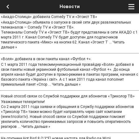
Новости
«Акадо-Столица» добавила Comedy TV и «Эгоист ТВ»
«Акадо-Столица» объявила о запуске в своей сети двух развлекательных
телеканалов – Comedy TV и «Эгоист ТВ».
Телеканалы Comedy TV и «Эгоист ТВ» будут представлены в сети АКАДО с 1
марта 2011 г. Канал Comedy TV будет доступен для подписчиков
тематического пакета «Микс» на кнопке 62. Канал «Эгоист Т
...
Читать
дальше »
«Воля» добавила в свои пакеты канал «Футбол +».
С 1 марта 2011 года телекоммуникационный провайдер «Воля» добавил в
свои пакеты новый украинский футбольный канал «Футбол +». До конца
апреля канал будет доступен в промо-режиме в пакетах программ, начиная с
базового пакета «Україна і світ». А с 1 мая 2011 года канал пополнит
премиальный пакет «Спор
...
Читать дальше »
Новый способ связи со Службой поддержки для абонентов «Триколор ТВ»
Уважаемые телезрители!
Со 2 марта 2011 года заявки и обращения в Службу поддержки абонентов
«Триколор ТВ» также можно будет направлять через сайт компании
(www.tricolor.tv). Новый способ связи со Службой поддержки поможет
увеличить количество принимаемых запросов и повысить оперативность
реагиров
...
Читать дальше »
На спутнике Hot Bird 8 (13°E) новая частота для Radio na Wizji