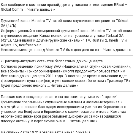
Как сообщили в компании-провайдере спутникового телевидения RRsat –
Global Comm
...
Читать дальше »
Грузинский канал Maestro TV возобновил спутниковое вещание на Türksat
3A (42°E)
Информационный оппозиционный грузинский канал Maestro TV возобновил
спутниковое вещание. Канал появился на турецком спутнике Türksat 3A
(42°E), где вещают и другие грузинские каналы - 1TV, Rustavi 2, Imedi TV и
Adjara TV, все free-to-air.
Несколько месяцев назад Maestro TV был доступен на сп
...
Читать дальше »
«Триколор-Интернет» останется бесплатным до конца марта
Согласно решению, принятому ЗАО «Национальная спутниковая компания»,
все абоненты «Триколор-Интернета» смогут продолжить пользоваться им
бесплатно до концамарта 2011 года. В настоящее время в компании идет
формирование пула тарифов, и уже совсем скоро абонентам «Триколор ТВ»
будет предложено несколь
...
Читать дальше »
Плоская самонаводящаяся антенна потеснит спутниковые "тарелки"
Громоздкие современные спутниковые антенны и наземные терминалы
могут уйти в прошлое благодаря исследованиям ученых из Королевского
университета Белфаста и Европейского космического агентства. Команда
европейских инженеров разрабатывает дискретную самонаводящихся
плоскую антенну. В перспективе она м
...
Читать дальше »
На спутник Astra 19.2° возвращается канал Anixe HD