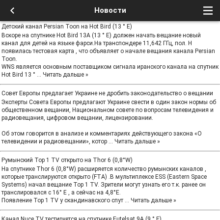
Новости
Детский канал Persian Toon на Hot Bird (13 ° E)
Вскоре на спутнике Hot Bird 13A (13 ° E) должен начать вещание новый
канал для детей на языке фарси.На транспондере 11,642 ГГц, пол. H
появилась тестовая карта , что объявляет о начале вещания канала Persian
Toon.
WNS является основным поставщиком сигнала иранского канала на спутник
Hot Bird 13 °
...
Читать дальше »
Совет Европы предлагает Украине не дробить законодательство о вещании
Эксперты Совета Европы предлагают Украине свести в один закон нормы об
общественном вещании, Национальном совете по вопросам телевидения и
радиовещания, цифровом вещании, лицензировании.
Об этом говорится в анализе и комментариях действующего закона «О
телевидении и радиовещании», котор
...
Читать дальше »
Румынский Top 1 TV открыто нa Thor 6 (0,8°W)
На спутнике Thor 6 (0,8°W) расширяется количество румынских каналов ,
которые транслируются открыто (FTA) .В мультиплексе ESS (Eastern Space
Systems) начал вещание Top 1 TV. Зрители могут узнать его т.к. ранее он
транслировался с 16° E , a сейчас нa 4,8°E.
Появление Top 1 TV у скандинавского спут
...
Читать дальше »
Канал Nuce TV тестируется на спутнике Eutelsat 9A (9 ° E)