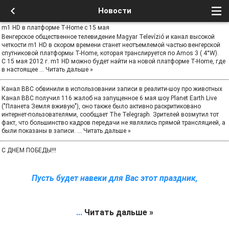
Новости
m1 HD в платформе T-Home с 15 мая
Венгерское общественное телевидение Magyar Televízió и канал высокой
четкости m1 HD в скором времени станет неотъемлемой частью венгерской
спутниковой платформы T-Home, которая транслируется по Amos 3 ( 4°W).
С 15 мая 2012 г. m1 HD можно будет найти на новой платформе T-Home, где
в настоящее
...
Читать дальше »
Канал BBC обвинили в использовании записи в реалити-шоу про животных
Канал BBC получил 116 жалоб на запущенное 6 мая шоу Planet Earth Live
("Планета Земля вживую"), оно также было активно раскритиковано
интернет-пользователями, сообщает The Telegraph. Зрителей возмутил тот
факт, что большинство кадров передачи не являлись прямой трансляцией, а
были показаны в записи.
...
Читать дальше »
С ДНЕМ ПОБЕДЫ!!!
Пусть будет навеки для Вас этот праздник,
...
Читать дальше »