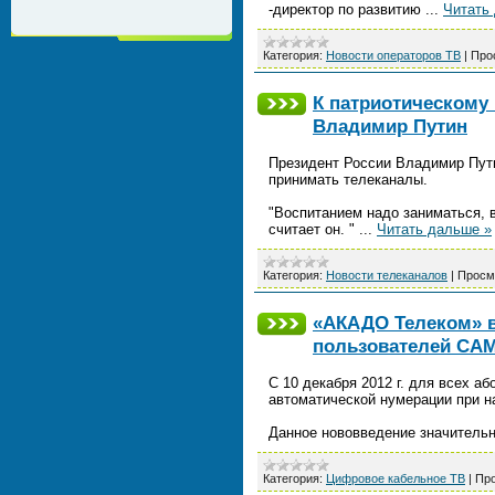
-директор по развитию
...
Читать
Категория:
Новости операторов ТВ
|
Про
К патриотическому
Владимир Путин
Президент России Владимир Путин
принимать телеканалы.
"Воспитанием надо заниматься, 
считает он. "
...
Читать дальше »
Категория:
Новости телеканалов
|
Просм
«АКАДО Телеком» 
пользователей СА
С 10 декабря 2012 г. для всех 
автоматической нумерации при н
Данное нововведение значительн
Категория:
Цифровое кабельное ТВ
|
Про