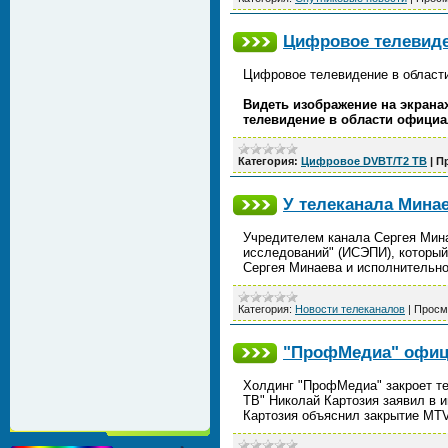
Цифровое телевиде
Цифровое телевидение в област
Видеть изображение на экрана
телевидение в области официа
Категория:
Цифровое DVBT/T2 ТВ
|
П
У телеканала Мина
Учредителем канала Сергея Мина
исследований" (ИСЭПИ), который
Сергея Минаева и исполнительн
Категория:
Новости телеканалов
|
Просм
"ПрофМедиа" офиц
Холдинг "ПрофМедиа" закроет те
ТВ" Николай Картозия заявил в 
Картозия объяснил закрытие MTV