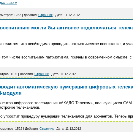
 дальше »
смотров:
1232
|
Добавил:
Странник
|
Дата:
11.12.2012
 воспитанию могли бы активнее подключаться телек
 считает, что необходимо проводить патриотическое воспитание, и уча
в том числе воспитанием патриотизма, причем в современном смысле, с
отров:
1195
|
Добавил:
Странник
|
Дата:
11.12.2012
вводит автоматическую нумерацию цифровых телек
М-модуля
абонентов цифрового телевидения «АКАДО Телеком», пользующихся САМ-
астройке телеканалов.
о упростит процедуру нумерации телеканалов для абонентов. Теперь п
смотров:
1522
|
Добавил:
Странник
|
Дата:
11.12.2012