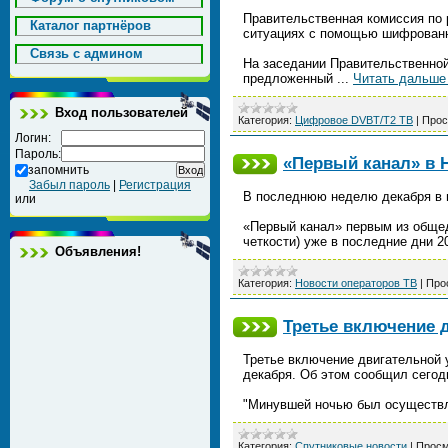
Правительственная комиссия по 
Каталог партнёров
ситуациях с помощью шифрованн
Cвязь с админом
На заседании Правительственной
предложенный
...
Читать дальше
Вход пользователей
Категория:
Цифровое DVBT/T2 ТВ
|
Прос
Логин:
Пароль:
«Первый канал» в 
запомнить
Забыл пароль
|
Регистрация
В последнюю неделю декабря в 
или
«Первый канал» первым из обще
четкости) уже в последние дни 
Объявления!
Категория:
Новости операторов ТВ
|
Про
Третье включение д
Третье включение двигательной 
декабря. Об этом сообщил сегод
"Минувшей ночью был осуществл
Категория:
Спутниковые новости
|
Просм