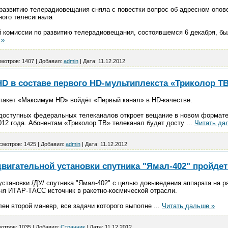
развитию телерадиовещания сняла с повестки вопрос об адресном опо
ого телесигнала
 комиссии по развитию телерадиовещания, состоявшемся 6 декабря, бы
 »
мотров:
1407
|
Добавил:
admin
|
Дата:
11.12.2012
HD в составе первого HD-мультиплекста «Триколор Т
пакет «Максимум HD» войдёт «Первый канал» в HD-качестве.
доступных федеральных телеканалов откроет вещание в новом формате
2012 года. Абонентам «Триколор ТВ» телеканал будет досту
...
Читать да
смотров:
1425
|
Добавил:
admin
|
Дата:
11.12.2012
вигательной установки спутника "Ямал-402" пройдет
установки /ДУ/ спутника "Ямал-402" с целью довыведения аппарата на р
ня ИТАР-ТАСС источник в ракетно-космической отрасли.
ен второй маневр, все задачи которого выполне
...
Читать дальше »
отров:
1035
|
Добавил:
Странник
|
Дата:
11.12.2012