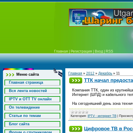
Главная
|
Регистрация
|
Вход
|
RSS
Главная
»
2012
»
Декабрь
»
11
Меню сайта
ТТК начал предост
Главная страница
Компания ТТК, один из крупнейш
Вся лента новостей
Интернет (ШПД) и кабельного те
IPTV и OTT TV онлайн
На сегодняшний день зона техни
On телевидение
Статьи по темам
Категория:
IPTV - интернет ТВ
|
Просмот
Блог сайта
Цифровое ТВ в Рос
Форум о спутниковом