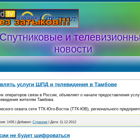
Спутниковые и телевизионн
новости
авлять услуги ШПД и телевидения в Тамбове
их операторов связи в России, объявляет о начале предоставления услу
левидения жителям Тамбова.
ческого охвата сети ТТК-Юго-Восток (ТТК-ЮВ), регионального предприя
ров:
1435
|
Добавил:
Странник
|
Дата:
11.12.2012
сии не будет шифроваться