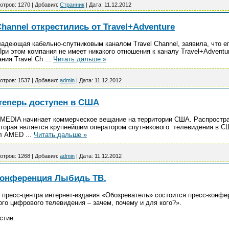
отров:
1270
|
Добавил:
Странник
|
Дата:
11.12.2012
hannel открестились от Travel+Adventure
, владеющая кабельно-спутниковым каналом Travel Channel, заявила, что 
ри этом компания не имеет никакого отношения к каналу Travel+Adventu
ния Travel Ch
...
Читать дальше »
отров:
1537
|
Добавил:
admin
|
Дата:
11.12.2012
теперь доступен в США
 AMEDIA начинает коммерческое вещание на территории США. Распростр
которая является крупнейшим оператором спутникового телевидения в 
ал АMED
...
Читать дальше »
отров:
1268
|
Добавил:
admin
|
Дата:
11.12.2012
-конференция Лыбидь ТВ.
и пресс-центра интернет-издания «Обозреватель» состоится пресс-конфе
го цифрового телевидения – зачем, почему и для кого?».
стие: