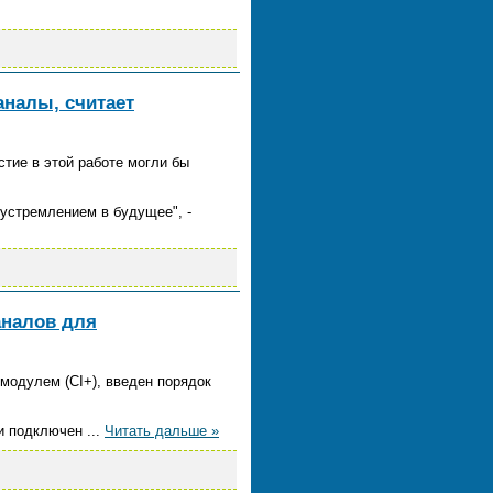
аналы, считает
стие в этой работе могли бы
 устремлением в будущее", -
аналов для
модулем (СI+), введен порядок
ри подключен
...
Читать дальше »