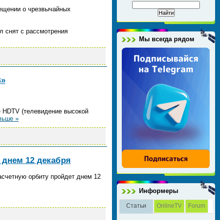
вещении о чрезвычайных
л снят с рассмотрения
Мы всегда рядом
В»
 HDTV (телевидение высокой
льше »
 днем 12 декабря
асчетную орбиту пройдет днем 12
Информеры
Статьи
OnlineTV
Forum