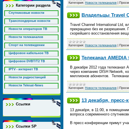
Категория:
Новости телеканалов
|
Просм
Категории раздела
Спутниковые новости
Владельцы Travel C
Транспондерные новости
Travel Channel International Ltd
прекращено без ее разрешения. П
Новости операторов ТВ
скорейшего восстановления веща
Новости телеканалов
Спорт на телевидении
Категория:
Новости телеканалов
|
Просм
Цифровое кабельное ТВ
Телеканал AMEDIA 
Цифровое DVBT/T2 ТВ
В декабре 2012 года телеканал
IPTV - интернет ТВ
через компанию DISH Network, 
миллионов абонентов. Телекан
Новости радиостанций
Новости Telesat-News
Категория:
Новости телеканалов
|
Просм
13 декабря, пресс
Ссылки
13 декабря, в 11:00, в помещени
вопроса современного спутниково
В пресс-конференции примут уча
Ссылки SP