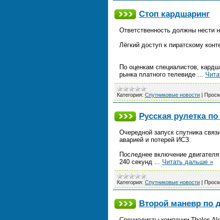
Стоп кардшаринг
Ответственность должны нести н
Лёгкий доступ к пиратскому конт
По оценкам специалистов, кардш
рынка платного телевиде
...
Чита
Категория:
Спутниковые новости
|
Просм
Русская рулетка по
Очередной запуск спутника связи
аварией и потерей ИСЗ.
Последнее включение двигателя 
240 секунд
...
Читать дальше »
Категория:
Спутниковые новости
|
Просм
Второй маневр по 
Специалисты компании Thales Al