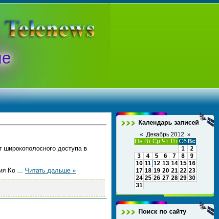
ые
Календарь записей
«
Декабрь 2012
»
Пн
Вт
Ср
Чт
Пт
Сб
Вс
г широкополосного доступа в
1
2
3
4
5
6
7
8
9
10
11
12
13
14
15
16
тия Ко
...
Читать дальше »
17
18
19
20
21
22
23
24
25
26
27
28
29
30
31
Поиск по сайту