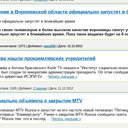
ние в Воронежской области официально запустят в
и официально запустят в ближайшее время
х своих телевизоров в более высоком качестве воронежцы смогут у
льно запустят в ближайшее время. Пока такое вещание будет на 8 
росмотров:
1271
|
Добавил:
юрий56
|
Дата:
11.12.2012
ева нашли прокремлевских учредителей
ева и Антона Красовского Kontr TV оказался "Институт социально-экон
 был создан по инициативе администрации президента. Об этом сообщае
ого директора ИСЭПИ Ек
...
Читать дальше »
отров:
1165
|
Добавил:
Странник
|
Дата:
11.12.2012
иально объявила о закрытии MTV
леканал MTV Russia и запустит на его частоте новый телеканал "Пятни
интервью "Коммерсанту". Ранее о закрытии MTV Russia сообщила газета
 Russia тем, что в послед
...
Читать дальше »