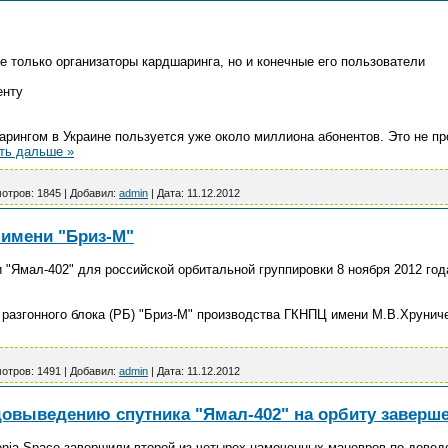
е только организаторы кардшаринга, но и конечные его пользователи
енту
арингом в Украине пользуется уже около миллиона абонентов. Это не пр
ть дальше »
отров:
1845
|
Добавил:
admin
|
Дата:
11.12.2012
 имени "Бриз-М"
 "Ямал-402" для российской орбитальной группировки 8 ноября 2012 год
разгонного блока (РБ) "Бриз-М" производства ГКНПЦ имени М.В.Хрунич
отров:
1491
|
Добавил:
admin
|
Дата:
11.12.2012
довыведению спутника "Ямал-402" на орбиту заверш
enia Space завершили второй из четырех намеченных маневров по довед