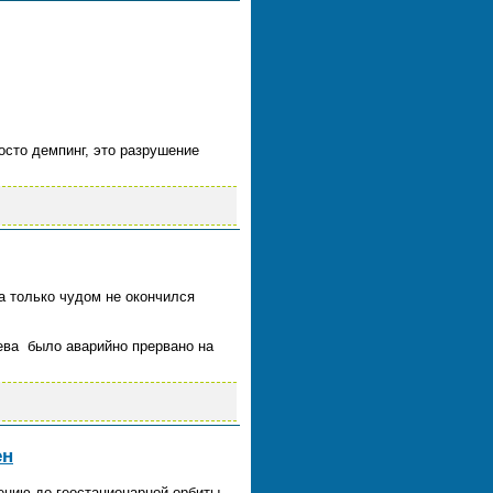
осто демпинг, это разрушение
а только чудом не окончился
ева было аварийно прервано на
ен
ению до геостационарной орбиты