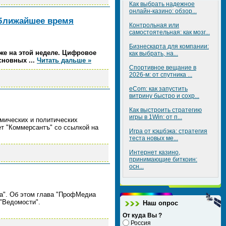
Как выбрать надежное
онлайн-казино: обзор...
 ближайшее время
Контрольная или
самостоятельная: как мозг...
Бизнескарта для компании:
же на этой неделе. Цифровое
как выбрать, на...
основных
...
Читать дальше »
Спортивное вещание в
2026-м: от спутника ...
eCom: как запустить
витрину быстро и сохр...
Как выстроить стратегию
игры в 1Win: от п...
омических и политических
т "Коммерсантъ" со ссылкой на
Игра от кэшбэка: стратегия
теста новых ме...
Интернет казино,
принимающие биткоин:
осн...
ца". Об этом глава "ПрофМедиа
 "Ведомости".
Наш опрос
От куда Вы ?
Россия