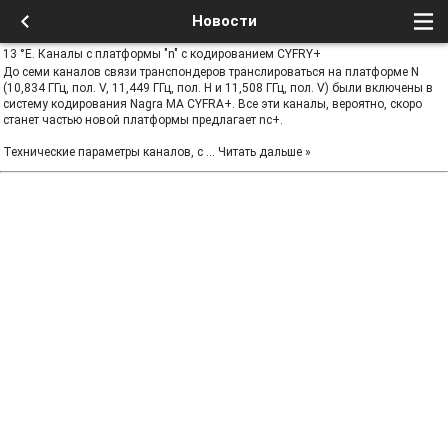
Новости
13 °E. Каналы с платформы "n" с кодированием CYFRY+
До семи каналов связи транспондеров транслироваться на платформе N
(10,834 ГГц, пол. V, 11,449 ГГц, пол. H и 11,508 ГГц, пол. V) были включены в
систему кодирования Nagra MA CYFRA+. Все эти каналы, вероятно, скоро
станет частью новой платформы предлагает nc+.
Технические параметры каналов, с
...
Читать дальше »