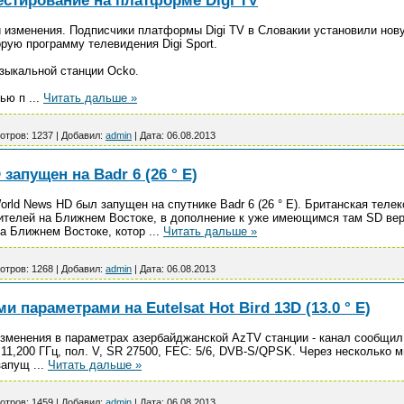
тестирование на платформе Digi TV
 изменения. Подписчики платформы Digi TV в Словакии установили новую
рую программу телевидения Digi Sport.
музыкальной станции Ocko.
тью п
...
Читать дальше »
отров:
1237
|
Добавил:
admin
|
Дата:
06.08.2013
запущен на Badr 6 (26 ° E)
orld News HD был запущен на спутнике Badr 6 (26 ° E). Британская теле
телей на Ближнем Востоке, в дополнение к уже имеющимся там SD верс
на Ближнем Востоке, котор
...
Читать дальше »
отров:
1268
|
Добавил:
admin
|
Дата:
06.08.2013
 параметрами на Eutelsat Hot Bird 13D (13.0 ° E)
изменения в параметрах азербайджанской AzTV станции - канал сообщил
те 11,200 ГГц, пол. V, SR 27500, FEC: 5/6, DVB-S/QPSK. Через несколько
 запущ
...
Читать дальше »
отров:
1459
|
Добавил:
admin
|
Дата:
06.08.2013