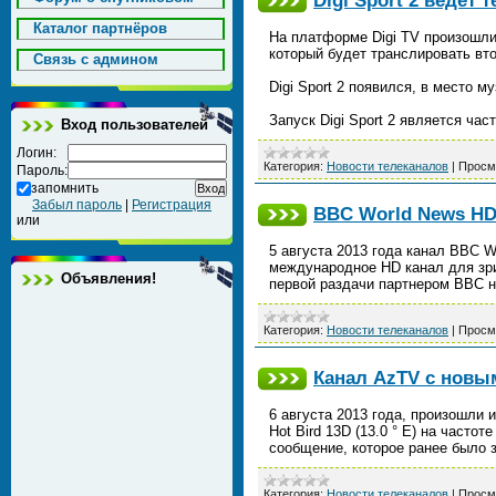
Digi Sport 2 ведёт 
Каталог партнёров
На платформе Digi TV произошли
который будет транслировать вто
Cвязь с админом
Digi Sport 2 появился, в место 
Запуск Digi Sport 2 является час
Вход пользователей
Логин:
Категория:
Новости телеканалов
|
Просм
Пароль:
запомнить
Забыл пароль
|
Регистрация
BBC World News HD 
или
5 августа 2013 года канал BBC W
международное HD канал для зри
Объявления!
первой раздачи партнером BBC 
Категория:
Новости телеканалов
|
Просм
Канал AzTV с новыми
6 августа 2013 года, произошли 
Hot Bird 13D (13.0 ° E) на часто
сообщение, которое ранее было
Категория:
Новости телеканалов
|
Просм