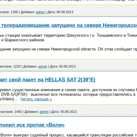
отров:
1265
|
Добавил:
admin
|
Дата:
06.08.2013
телерадиовещание запущено на севере Нижегородск
е станции охватывает территорию Шахунского г.о. Тоншаевского и Тонки
 и Шарангского районов
ание запущено на севере Нижегородской области. Об этом сообщает п
мотров:
1220
|
Добавил:
admin
|
Дата:
06.08.2013
ет свой пакет на HELLAS SAT 2(39°E)
ровел существенные изменения в своем пакете, доступном из спутника H
/8; DVB-S/QPSK) - выключил все телеканалы, которые предоставлялись в 
/Irdeto)
...
Читать дальше »
смотров:
1483
|
Добавил:
admin
|
Дата:
06.08.2013
клонил иск против «Воли»
«Воля» выиграл судебный процесс, касавшийся трансляции российских 