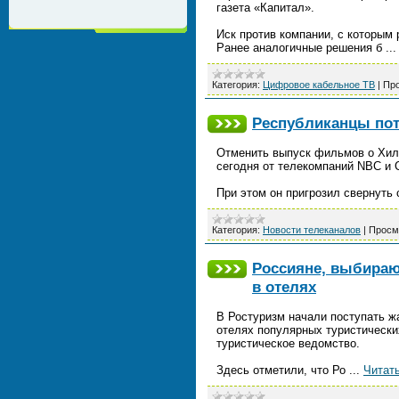
газета «Капитал».
Иск против компании, с которым
Ранее аналогичные решения б
..
Категория:
Цифровое кабельное ТВ
|
Про
Республиканцы пот
Отменить выпуск фильмов о Хилл
сегодня от телекомпаний NBC и
При этом он пригрозил свернуть
Категория:
Новости телеканалов
|
Просм
Россияне, выбираю
в отелях
В Ростуризм начали поступать ж
отелях популярных туристически
туристическое ведомство.
Здесь отметили, что Ро
...
Читат