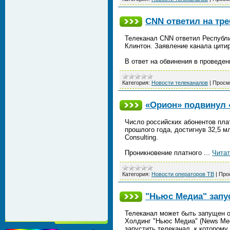
CNN ответил на тр
Телеканал CNN ответил Республ
Клинтон. Заявление канала цитиру
В ответ на обвинения в проведе
Категория:
Новости телеканалов
|
Просм
«Орион» подвинул 
Число российских абонентов пла
прошлого года, достигнув 32,5 м
Consulting.
Проникновение платного
...
Читат
Категория:
Новости операторов ТВ
|
Про
"Ньюс Медиа" запу
Телеканал может быть запущен о
Холдинг "Ньюс Медиа" (News Med
запустить телеканал, к котором