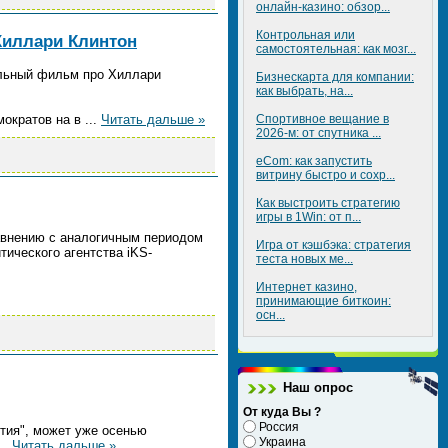
онлайн-казино: обзор...
Контрольная или
Хиллари Клинтон
самостоятельная: как мозг...
альный фильм про Хиллари
Бизнескарта для компании:
как выбрать, на...
мократов на в
...
Читать дальше »
Спортивное вещание в
2026-м: от спутника ...
eCom: как запустить
витрину быстро и сохр...
Как выстроить стратегию
игры в 1Win: от п...
равнению с аналогичным периодом
Игра от кэшбэка: стратегия
тического агентства iKS-
теста новых ме...
Интернет казино,
принимающие биткоин:
осн...
Наш опрос
От куда Вы ?
Россия
стия", может уже осенью
Украина
...
Читать дальше »