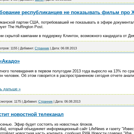
ебование республиканцев не показывать фильм про 
иканской партии США, потребовавшей не показывать в эфире документ
ет The Huffington Post.
нии скрытой кампании в поддержку Клинтон, возможного кандидата от Де
отров:
1155
|
Добавил:
Странник
|
Дата:
06.08.2013
«Акадо»
тного телевидения в первом полугодии 2013 года выросло на 13% по с
лн человек. Об этом говорится в распространенном сегодня отчете анали
ь дальше »
смотров:
1175
|
Добавил:
Странник
|
Дата:
06.08.2013
стит новостной телеканал
сенью. Эфир будет состоять из новостных блоков.
ia), который объединяет информационный сайт LifeNews и газету "Изве
у отойдет новостная часть контента, сообщил РИА Новости главред "Изв