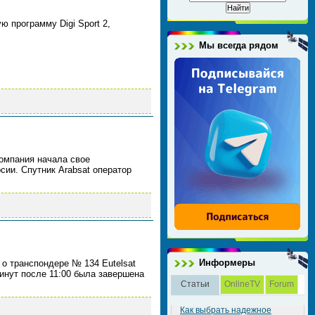
 программу Digi Sport 2,
Мы всегда рядом
компания начала свое
ии. Спутник Arabsat оператор
Информеры
 о транспондере № 134 Eutelsat
 минут после 11:00 была завершена
Статьи
OnlineTV
Forum
Как выбрать надежное