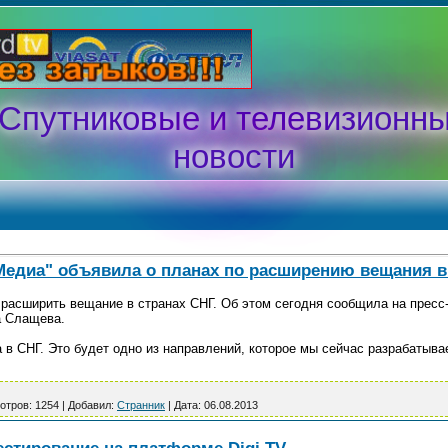
Спутниковые и телевизионн
новости
Медиа" объявила о планах по расширению вещания в
расширить вещание в странах СНГ. Об этом сегодня сообщила на пресс
а Слащева.
а в СНГ. Это будет одно из направлений, которое мы сейчас разрабатыв
отров:
1254
|
Добавил:
Странник
|
Дата:
06.08.2013