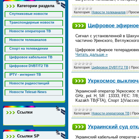
Категории раздела
Категория:
Новости телеканалов
|
Просм
Спутниковые новости
Транспондерные новости
Цифровое эфирное 
Новости операторов ТВ
Сигнал с установленной в Шахунь
Новости телеканалов
частично Уренского, Ветлужского
Спорт на телевидении
Цифровое эфирное телерадиовещ
Читать дальше »
Цифровое кабельное ТВ
Цифровое DVBT/T2 ТВ
Категория:
Цифровое DVBT/T2 ТВ
|
Прос
IPTV - интернет ТВ
Укркосмос выключа
Новости радиостанций
Украинский оператор Укркосмос п
Новости Telesat-News
GHz, pol. H, SR : 13333, FEC: 7
Kazakh ТВ(FTA), Спорт 1(Viaccess
Ссылки
Категория:
Новости операторов ТВ
|
Про
Украинский суд от
Ссылки SP
Украинский кабельный оператор 