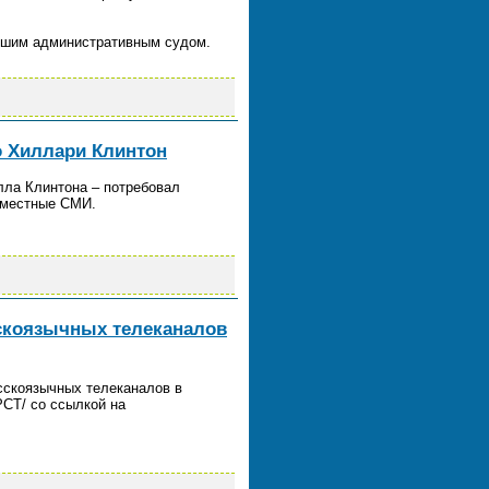
ысшим административным судом.
 Хиллари Клинтон
лла Клинтона – потребовал
 местные СМИ.
сскоязычных телеканалов
сскоязычных телеканалов в
РСТ/ со ссылкой на