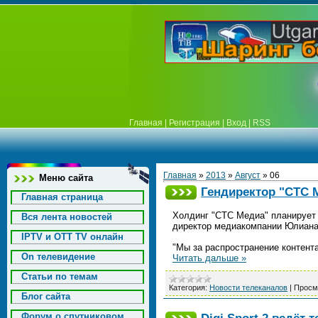
Главная
|
Регистрация
|
Вход
|
RSS
Главная
»
2013
»
Август
»
06
Меню сайта
Гендиректор "СТС 
Главная страница
Холдинг "СТС Медиа" планирует 
Вся лента новостей
директор медиакомпании Юлиан
IPTV и OTT TV онлайн
"Мы за распространение контент
On телевидение
Читать дальше »
Статьи по темам
Категория:
Новости телеканалов
|
Просм
Блог сайта
Форум о спутниковом