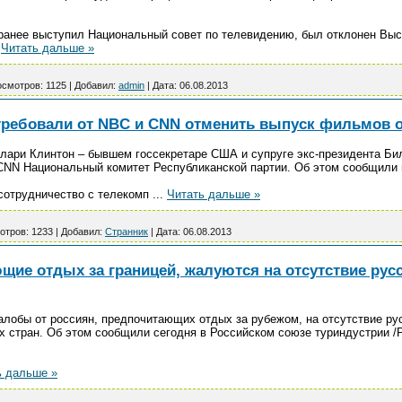
 ранее выступил Национальный совет по телевидению, был отклонен В
.
Читать дальше »
смотров:
1125
|
Добавил:
admin
|
Дата:
06.08.2013
ребовали от NBC и CNN отменить выпуск фильмов о
ари Клинтон – бывшем госсекретаре США и супруге экс-президента Би
 CNN Национальный комитет Республиканской партии. Об этом сообщили
 сотрудничество с телекомп
...
Читать дальше »
отров:
1233
|
Добавил:
Странник
|
Дата:
06.08.2013
щие отдых за границей, жалуются на отсутствие ру
алобы от россиян, предпочитающих отдых за рубежом, на отсутствие ру
х стран. Об этом сообщили сегодня в Российском союзе туриндустрии /
ь дальше »