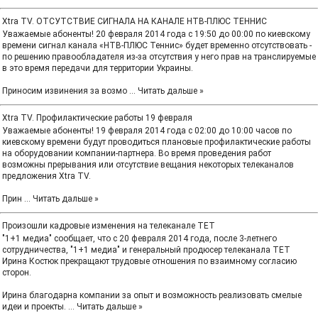
Xtra TV. ОТСУТСТВИЕ СИГНАЛА НА КАНАЛЕ НТВ-ПЛЮС ТЕННИС
Уважаемые абоненты! 20 февраля 2014 года с 19:50 до 00:00 по киевскому
времени сигнал канала «НТВ-ПЛЮС Теннис» будет временно отсутствовать -
по решению правообладателя из-за отсутствия у него прав на транслируемые
в это время передачи для территории Украины.
Приносим извинения за возмо
...
Читать дальше »
Xtra TV. Профилактические работы 19 февраля
Уважаемые абоненты! 19 февраля 2014 года c 02:00 до 10:00 часов по
киевскому времени будут проводиться плановые профилактические работы
на оборудовании компании-партнера. Во время проведения работ
возможны прерывания или отсутствие вещания некоторых телеканалов
предложения Xtra TV.
Прин
...
Читать дальше »
Произошли кадровые изменения на телеканале ТЕТ
"1+1 медиа" сообщает, что с 20 февраля 2014 года, после 3-летнего
сотрудничества, "1+1 медиа" и генеральный продюсер телеканала ТЕТ
Ирина Костюк прекращают трудовые отношения по взаимному согласию
сторон.
Ирина благодарна компании за опыт и возможность реализовать смелые
идеи и проекты.
...
Читать дальше »