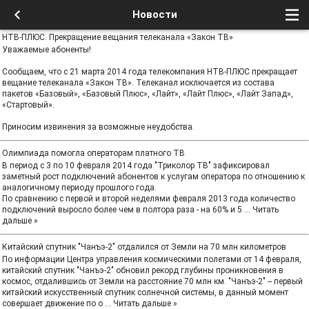
Новости
НТВ-ПЛЮС. Прекращение вещания телеканала «Закон ТВ»
Уважаемые абоненты!
Сообщаем, что с 21 марта 2014 года телекомпания НТВ-ПЛЮС прекращает
вещание телеканала «Закон ТВ». Телеканал исключается из состава
пакетов «Базовый», «Базовый Плюс», «Лайт», «Лайт Плюс», «Лайт Запад»,
«Стартовый».
Приносим извинения за возможные неудобства.
Олимпиада помогла операторам платного ТВ
В период с 3 по 10 февраля 2014 года "Триколор ТВ" зафиксировал
заметный рост подключений абонентов к услугам оператора по отношению к
аналогичному периоду прошлого года.
По сравнению с первой и второй неделями февраля 2013 года количество
подключений выросло более чем в полтора раза - на 60% и 5
...
Читать
дальше »
Китайский спутник "Чанъэ-2" отдалился от Земли на 70 млн километров
По информации Центра управления космическими полетами от 14 февраля,
китайский спутник "Чанъэ-2" обновил рекорд глубины проникновения в
космос, отдалившись от Земли на расстояние 70 млн км. "Чанъэ-2" -- первый
китайский искусственный спутник солнечной системы, в данный момент
совершает движение по о
...
Читать дальше »