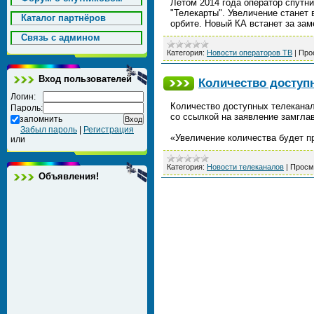
Летом 2014 года оператор спутн
"Телекарты". Увеличение станет 
Каталог партнёров
орбите. Новый КА встанет за за
Cвязь с админом
Категория:
Новости операторов ТВ
|
Про
Вход пользователей
Количество доступ
Логин:
Количество доступных телеканал
Пароль:
со ссылкой на заявление замгла
запомнить
Забыл пароль
|
Регистрация
«Увеличение количества будет п
или
Категория:
Новости телеканалов
|
Просм
Объявления!