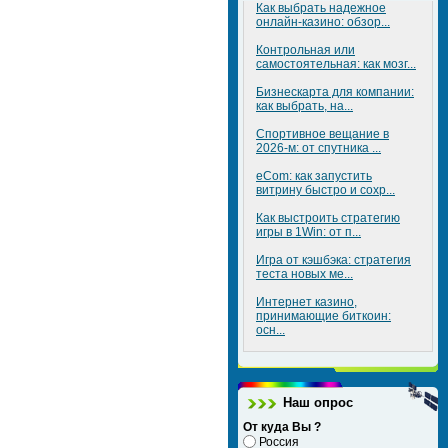
Как выбрать надежное
онлайн-казино: обзор...
Контрольная или
самостоятельная: как мозг...
Бизнескарта для компании:
как выбрать, на...
Спортивное вещание в
2026-м: от спутника ...
eCom: как запустить
витрину быстро и сохр...
Как выстроить стратегию
игры в 1Win: от п...
Игра от кэшбэка: стратегия
теста новых ме...
Интернет казино,
принимающие биткоин:
осн...
Наш опрос
От куда Вы ?
Россия