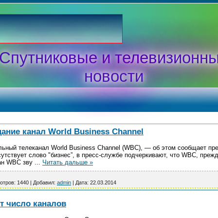
Спутниковые и телевизионн
новости
ание канал World Business Channel
ьный телеканал World Business Channel (WBC), — об этом сообщает пр
сутствует слово "бизнес”, в пресс-службе подчеркивают, что WBC, прежде
ган WBC зву
...
Читать дальше »
отров:
1440
|
Добавил:
admin
|
Дата:
22.03.2014
т число каналов