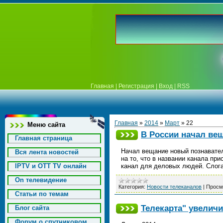
Главная
|
Регистрация
|
Вход
|
RSS
Главная
»
2014
»
Март
»
22
Меню сайта
В России начал вещ
Главная страница
Начал вещание новый познавател
Вся лента новостей
на то, что в названии канала при
IPTV и OTT TV онлайн
канал для деловых людей. Сло
On телевидение
Категория:
Новости телеканалов
|
Просм
Статьи по темам
Телекарта" увеличи
Блог сайта
Форум о спутниковом