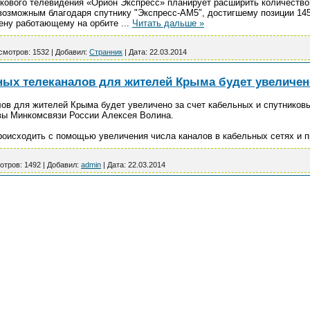
икового телевидения «Орион Экспресс» планирует расширить количеств
возможным благодаря спутнику "Экспресс-АМ5″, достигшему позиции 145º
мену работающему на орбите
...
Читать дальше »
смотров:
1532
|
Добавил:
Странник
|
Дата:
22.03.2014
ных телеканалов для жителей Крыма будет увеличен
ов для жителей Крыма будет увеличено за счет кабельных и спутнико
вы Минкомсвязи России Алексея Волина.
роисходить с помощью увеличения числа каналов в кабельных сетях и 
отров:
1492
|
Добавил:
admin
|
Дата:
22.03.2014