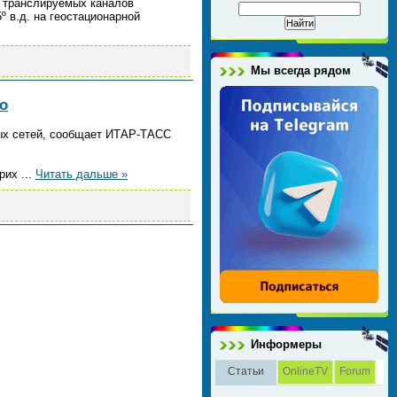
о транслируемых каналов
 в.д. на геостационарной
Мы всегда рядом
о
вых сетей, сообщает ИТАР-ТАСС
прих
...
Читать дальше »
Информеры
Статьи
OnlineTV
Forum