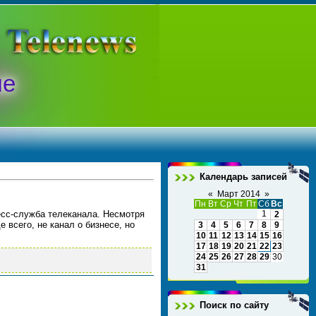
ые
Календарь записей
«
Март 2014
»
Пн
Вт
Ср
Чт
Пт
Сб
Вс
есс-служба телеканала. Несмотря
1
2
 всего, не канал о бизнесе, но
3
4
5
6
7
8
9
10
11
12
13
14
15
16
17
18
19
20
21
22
23
24
25
26
27
28
29
30
31
Поиск по сайту