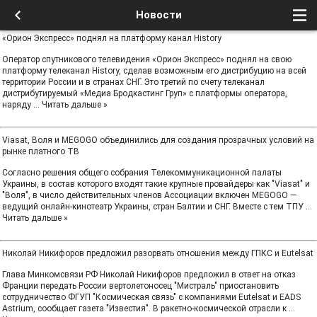
Новости
«Орион Экспресс» поднял на платформу канал History
Оператор спутникового телевидения «Орион Экспресс» поднял на свою
платформу телеканал History, сделав возможным его дистрибуцию на всей
территории России и в странах СНГ. Это третий по счету телеканал
дистрибутируемый «Медиа Бродкастинг Груп» с платформы оператора,
наряду
...
Читать дальше »
Viasat, Воля и MEGOGO объединились для создания прозрачных условий на
рынке платного ТВ
Согласно решения общего собрания Телекоммуникационной палаты
Украины, в состав которого входят такие крупные провайдеры как "Viasat" и
"Воля", в число действительных членов Ассоциации включен MEGOGO —
ведущий онлайн-кинотеатр Украины, стран Балтии и СНГ. Вместе с тем ТПУ
...
Читать дальше »
Николай Никифоров предложил разорвать отношения между ГПКС и Eutelsat
Глава Минкомсвязи РФ Николай Никифоров предложил в ответ на отказ
Франции передать России вертолетоносец "Мистраль" приостановить
сотрудничество ФГУП "Космическая связь" с компаниями Eutelsat и EADS
Astrium, сообщает газета "Известия". В ракетно-космической отрасли к
...