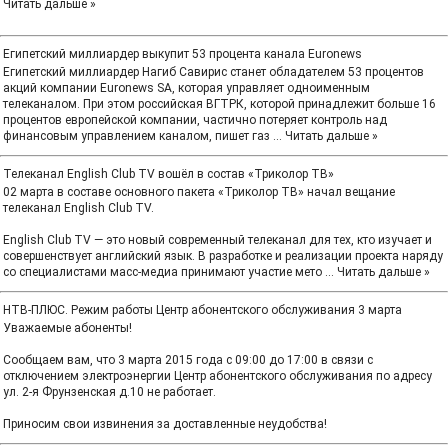
Читать дальше »
Египетский миллиардер выкупит 53 процента канала Euronews
Египетский миллиардер Нагиб Савирис станет обладателем 53 процентов
акций компании Euronews SA, которая управляет одноименным
телеканалом. При этом российская ВГТРК, которой принадлежит больше 16
процентов европейской компании, частично потеряет контроль над
финансовым управлением каналом, пишет газ
...
Читать дальше »
Телеканал English Club TV вошёл в состав «Триколор ТВ»
02 марта в составе основного пакета «Триколор ТВ» начал вещание
телеканал English Club TV.
English Club TV — это новый современный телеканал для тех, кто изучает и
совершенствует английский язык. В разработке и реализации проекта наряду
со специалистами масс-медиа принимают участие мето
...
Читать дальше »
НТВ-ПЛЮС. Режим работы Центр абонентского обслуживания 3 марта
Уважаемые абоненты!
Сообщаем вам, что 3 марта 2015 года с 09:00 до 17:00 в связи с
отключением электроэнергии Центр абонентского обслуживания по адресу
ул. 2-я Фрунзенская д.10 не работает.
Приносим свои извинения за доставленные неудобства!