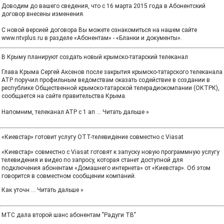
Доводим до вашего сведения, что с 16 марта 2015 года в Абонентский
договор внесены изменения.
С новой версией договора Вы можете ознакомиться на нашем сайте
www.ntvplus.ru в разделе «Абонентам» - «Бланки и документы».
В Крыму планируют создать новый крымско-татарский телеканал
Глава Крыма Сергей Аксенов после закрытия крымско-татарского телеканала
АТР поручил профильным ведомствам оказать содействие в создании в
республике Общественной крымско-татарской телерадиокомпании (ОКТРК),
сообщается на сайте правительства Крыма.
Напомним, телеканал АТР с 1 ап
...
Читать дальше »
«Киевстар» готовит услугу OTT-телевидение совместно с Viasat
«Киевстар» совместно с Viasat готовят к запуску новую программную услугу
телевидения и видео по запросу, которая станет доступной для
подключения абонентам «Домашнего интернета» от «Киевстар». Об этом
говорится в совместном сообщении компаний.
Как уточн
...
Читать дальше »
МТС дала второй шанс абонентам "Радуги ТВ"