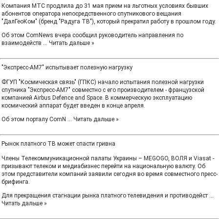
Компания МТС продлила до 31 мая прием на льготных условиях бывших
абонентов оператора непосредственного спутникового вещания
"ДалГеоКом" (бренд "Радуга ТВ"), который прекратил работу в прошлом году.
Об этом ComNews вчера сообщил руководитель направления по
взаимодейств
...
Читать дальше »
"Экспресс-АМ7" испытывает полезную нагрузку
ФГУП "Космическая связь" (ГПКС) начало испытания полезной нагрузки
спутника "Экспресс-АМ7" совместно с его производителем - французской
компанией Airbus Defence and Space. В коммерческую эксплуатацию
космический аппарат будет введен в конце апреля.
Об этом порталу ComN
...
Читать дальше »
Рынок платного ТВ может спасти гривна
Члены Телекоммуникационной палаты Украины – MEGOGO, ВОЛЯ и Viasat -
призывают телеком и медиабизнес перейти на национальную валюту. Об
этом представители компаний заявили сегодня во время совместного пресс-
брифинга.
Для прекращения стагнации рынка платного телевидения и противодейст
...
Читать дальше »