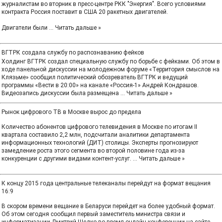
журналистам во вторник в пресс-центре РКК "Энергия". Всего условиями
контракта Россия поставит в США 20 ракетных двигателей.
Двигатели были
...
Читать дальше »
ВГТРК создала службу по распознаванию фейков
Холдинг ВГТРК создал специальную службу по борьбе с фейками. Об этом в
ходе панельной дискуссии на молодежном форуме «Территория смыслов на
Клязьме» сообщил политический обозреватель ВГТРК и ведущий
программы «Вести в 20:00» на канале «Россия-1» Андрей Кондрашов.
Видеозапись дискуссии была размещена
...
Читать дальше »
Рынок цифрового ТВ в Москве вырос до предела
Количество абонентов цифрового телевидения в Москве по итогам II
квартала составило 2,2 млн, подсчитали аналитики департамента
информационных технологий (ДИТ) столицы. Эксперты прогнозируют
замедление роста этого сегмента во второй половине года из-за
конкуренции с другими видами контент-услуг.
...
Читать дальше »
К концу 2015 года центральные телеканалы перейдут на формат вещания
16:9
В скором времени вещание в Беларуси перейдет на более удобный формат.
Об этом сегодня сообщил первый заместитель министра связи и