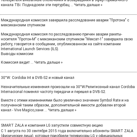
телезрителя внезапные отключения и возвращения в эфир горемычного
канала ТВі. Поднадоели эти пертурбац
...
Читать дальше »
Международная комиссия завершила расследование аварии "Протона" с
мексиканским спутником
Международная комиссия по расследованию причин аварии ракеты-
носителя "Протон-М" с мексиканским спутником "Мексат-1" завершила свою
работу, говорится в сообщении, опубликованном на сайте компании
International Launch Services (ILS).
Выводы комиссии
Комиссия видит
...
Читать дальше »
30°W: Cordoba Int в DVB-S2 и новый канал
Незначительные изменения произошли на 30°W.Религиозный канал Cordoba
Internacional поменял частоту передачи и перешел в DVB-S2.
Вместе с этими изменениями было увеличено значение Symbol Rate и на
полученной таким образом, дополнительной емкости добавлен второй
канал - Vive Magico,зани
...
Читать дальше »
SMART ZALA и компания LG запустили совместную акцию
С 1 августа по 30 сентября 2015 года включительно абоненты SMART ZALA
(физические лица), которые приобрели телевизоры LG у официальных