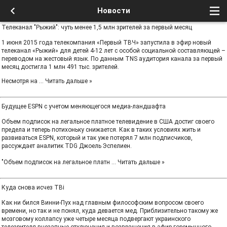
Новости
Телеканал "Рыжий": чуть менее 1,5 млн зрителей за первый месяц
1 июня 2015 года телекомпания «Первый ТВЧ» запустила в эфир новый
телеканал «Рыжий» для детей 4-12 лет с особой социальной составляющей –
переводом на жестовый язык. По данным TNS аудитория канала за первый
месяц достигла 1 млн 491 тыс. зрителей.
Несмотря на
...
Читать дальше »
Будущее ESPN с учетом меняющегося медиа-ландшафта
Объем подписок на легальное платное телевидение в США достиг своего
предела и теперь потихоньку снижается. Как в таких условиях жить и
развиваться ESPN, который и так уже потерял 7 млн подписчиков,
рассуждает аналитик TDG Джоель Эспелиен.
"Объем подписок на легальное платн
...
Читать дальше »
Куда снова исчез ТВі
Как ни бился Винни-Пух над главным философским вопросом своего
времени, но так и не понял, куда девается мед. Приблизительно такому же
мозговому коллапсу уже четыре месяца подвергают украинского