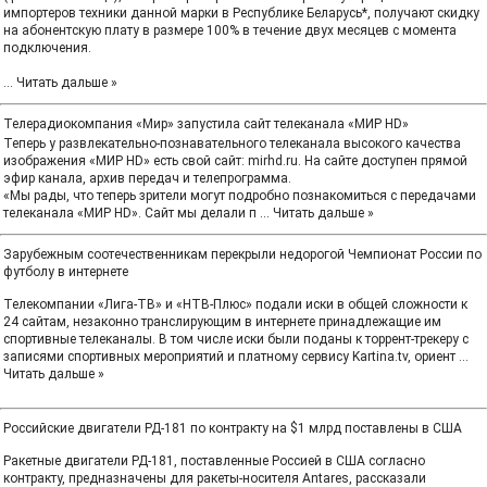
импортеров техники данной марки в Республике Беларусь*, получают скидку
на абонентскую плату в размере 100% в течение двух месяцев с момента
подключения.
...
Читать дальше »
Телерадиокомпания «Мир» запустила сайт телеканала «МИР HD»
Теперь у развлекательно-познавательного телеканала высокого качества
изображения «МИР HD» есть свой сайт: mirhd.ru. На сайте доступен прямой
эфир канала, архив передач и телепрограмма.
«Мы рады, что теперь зрители могут подробно познакомиться с передачами
телеканала «МИР HD». Сайт мы делали п
...
Читать дальше »
Зарубежным соотечественникам перекрыли недорогой Чемпионат России по
футболу в интернете
Телекомпании «Лига-ТВ» и «НТВ-Плюс» подали иски в общей сложности к
24 сайтам, незаконно транслирующим в интернете принадлежащие им
спортивные телеканалы. В том числе иски были поданы к торрент-трекеру с
записями спортивных мероприятий и платному сервису Kartina.tv, ориент
...
Читать дальше »
Российские двигатели РД-181 по контракту на $1 млрд поставлены в США
Ракетные двигатели РД-181, поставленные Россией в США согласно
контракту, предназначены для ракеты-носителя Antares, рассказали