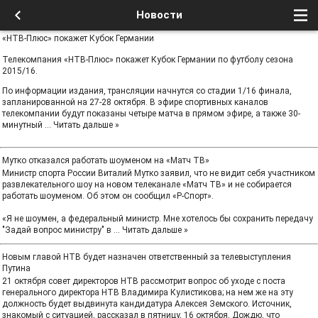
Новости
«НТВ-Плюс» покажет Кубок Германии
Телекомпания «НТВ-Плюс» покажет Кубок Германии по футболу сезона
2015/16.
По информации издания, трансляции начнутся со стадии 1/16 финала,
запланированной на 27-28 октября. В эфире спортивных каналов
телекомпании будут показаны четыре матча в прямом эфире, а также 30-
минутный
...
Читать дальше »
Мутко отказался работать шоуменом на «Матч ТВ»
Министр спорта России Виталий Мутко заявил, что не видит себя участником
развлекательного шоу на новом телеканале «Матч ТВ» и не собирается
работать шоуменом. Об этом он сообщил «Р-Спорт».
«Я не шоумен, а федеральный министр. Мне хотелось бы сохранить передачу
"Задай вопрос министру" в
...
Читать дальше »
Новым главой НТВ будет назначен ответственный за телевыступления
Путина
21 октября совет директоров НТВ рассмотрит вопрос об уходе с поста
генерального директора НТВ Владимира Кулистикова; на нем же на эту
должность будет выдвинута кандидатура Алексея Земского. Источник,
знакомый с ситуацией, рассказал в пятницу, 16 октября, Дождю, что