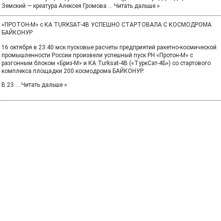
Земский — креатура Алексея Громова
...
Читать дальше »
«ПРОТОН-М» с КА TURKSAT-4B УСПЕШНО СТАРТОВАЛА С КОСМОДРОМА
БАЙКОНУР
16 октября в 23:40 мск пусковые расчеты предприятий ракетно-космической
промышленности России произвели успешный пуск РН «Протон-М» с
разгонным блоком «Бриз-М» и КА Turksat-4B («ТуркСат-4Б») со стартового
комплекса площадки 200 космодрома БАЙКОНУР.
В 23
...
Читать дальше »