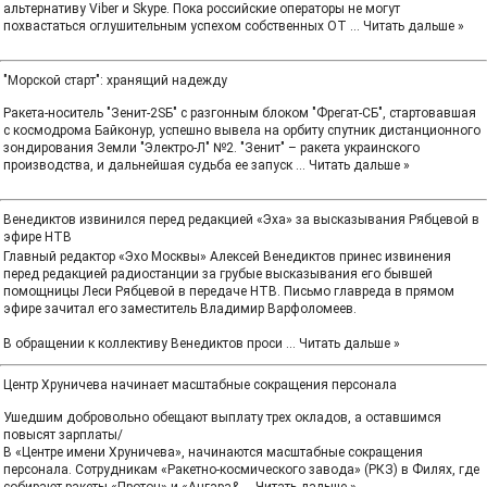
альтернативу Viber и Skype. Пока российские операторы не могут
похвастаться оглушительным успехом собственных ОТ
...
Читать дальше »
"Морской старт": хранящий надежду
Ракета-носитель "Зенит-2SБ" с разгонным блоком "Фрегат-СБ", стартовавшая
с космодрома Байконур, успешно вывела на орбиту спутник дистанционного
зондирования Земли "Электро-Л" №2. "Зенит" – ракета украинского
производства, и дальнейшая судьба ее запуск
...
Читать дальше »
Венедиктов извинился перед редакцией «Эха» за высказывания Рябцевой в
эфире НТВ
Главный редактор «Эхо Москвы» Алексей Венедиктов принес извинения
перед редакцией радиостанции за грубые высказывания его бывшей
помощницы Леси Рябцевой в передаче НТВ. Письмо главреда в прямом
эфире зачитал его заместитель Владимир Варфоломеев.
В обращении к коллективу Венедиктов проси
...
Читать дальше »
Центр Хруничева начинает масштабные сокращения персонала
Ушедшим добровольно обещают выплату трех окладов, а оставшимся
повысят зарплаты/
В «Центре имени Хруничева», начинаются масштабные сокращения
персонала. Сотрудникам «Ракетно-космического завода» (РКЗ) в Филях, где