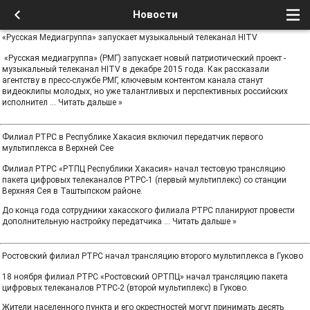
Новости
«Русская Медиагруппа» запускает музыкальный телеканал HITV
«Русская медиагруппа» (РМГ) запускает новый патриотический проект -
музыкальный телеканал HITV в декабре 2015 года. Как рассказали
агентству в пресс-службе РМГ, ключевым контентом канала станут
видеоклипы молодых, но уже талантливых и перспективных российских
исполнител
...
Читать дальше »
Филиал РТРС в Республике Хакасия включил передатчик первого
мультиплекса в Верхней Сее
Филиал РТРС «РТПЦ Республики Хакасия» начал тестовую трансляцию
пакета цифровых телеканалов РТРС-1 (первый мультиплекс) со станции
Верхняя Сея в Таштыпском районе.
До конца года сотрудники хакасского филиала РТРС планируют провести
дополнительную настройку передатчика
...
Читать дальше »
Ростовский филиал РТРС начал трансляцию второго мультиплекса в Гуково
18 ноября филиал РТРС «Ростовский ОРТПЦ» начал трансляцию пакета
цифровых телеканалов РТРС-2 (второй мультиплекс) в Гуково.
Жители населенного пункта и его окрестностей могут принимать десять