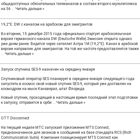
общедоступных обязательных телеканалов в составе второго мультиплекса
на 56
...
Читать дальше »
19,2°E: DW с каналом на арабском для эмигрантов
Во вторник, 15 декабря 2015 года официально стартует арабскоязычная
версия германского канала DW (Deutsche Welle).Эмиссия открыта однако
уже днем ранее. Ведется через сателлит Астра 1М (19,2°Е). Канал в арабской
версии направлен для эмигрантов. На той же частоте предоставляется также
...
Читать дальше »
Запуск спутника SES-9 назначен на середину января
Спутниковый оператор SES планирует в середине января следующего года
запустить в космос свой новый спутник SES-9, который уже доставлен на
космодром на мысе Канаверал, штат Флорида.
Новый спутник, проходящий в настоящее время последний этап подготовки
к запуску, отправится в орби
...
Читать дальше »
OTT Disconnect
На текущей неделе МТС запускает приложение MTS Connect,
предназначенное для звонков и сообщений на базе стандарта RCS (Rich
Communication Suite). Компания позиционирует MTS Connect как