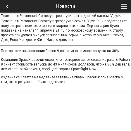
Новости
Телеканал Paramount Comedy переозвучил легендарный ситком "Друзья"
Телеканал Paramount Comedy переозвучил сериал "Друзья" и представляет
новую версию всех сезонов легендарного ситкома. Первая серия будет
показана на канале 11 апреля в 21.45 по московскому времени. К старту
проекта приурочен выпуск специальных серий, в которых Моника, Рейчел,
Джо, Росс, Чендлер и Фи
...
Читать дальше »
Повторное использование Falcon 9 сократит стоимость запуска на 30%
Компания SpaceX рассчитывает, что повторное использование ракеты Falcon
9 снизит стоимость запуска до 43 миллионов долларов, что на 30% дешевле,
чем старт новой ракеты, сообщает портал Spaceflight Now.
Издание ссылается на недавнее заявление главы SpaceX Илона Маска о
том, что в результат
...
Читать дальше »