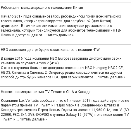
Ребрендинг международного телевидения Китая
Начало 2017 года ознаменовалось ребрендингом почти всех китайских
телеканалов, которые транслируются для зарубежной (для Китая)
аудитории. В том числе эти изменения коснулись русскоязычного
телеканала, который транслируется для абонентов телекомпании «НТВ-
Плюс» и доступен для от
...
Читать дальше »
HBO завершает дистрибуцию своих каналов с позиции 4°W
В конце 2016 года компания HBO Europe завершила дистрибуцию своих
каналов на спутнике Amos 2 (4°W).
С этого спутника больше не доступны телеканалы HBO Hungary, HBO2 CE,
HBO3, Cinemax и Cinemax 2. Оператор решил сосредоточиться на другом
способе дистрибуции каналов HBO для своих клиентов
...
Читать дальше »
Новые параметры приема TV Trwam в США и Канаде
Компания Lux Veritatis сообщает, что с 1 января 2017 года действуют новые
параметры приема TV Trwam и Радио Мария в Соединенных Штатах и
Канаде через спутник.Перед Новым Годом на частоте 11,960 GHz, пол. V, (SR:
22000, FEC: 3/4; DVB-S/QPSK) спутника Galaxy 19 (97°W) появилась копия TV
Trwam и
...
Читать дальше »