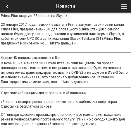
Новости
Prima Plus стартует 23 января на Skylink
23 января 2017 года чешский вещатель Prima запустит свой новый канал
Prima Plus, предназначенный для словацкого рынка.Станция с самого
начала будет доступна в предложении спутниковой платформы Skylink, в
кабельной сети UPC SK и сетях компании Slovak Telekom (ST).Prima Plus
предложит в основном ко
...
Читать дальше »
Новые HD каналы итальянского Rai
В ночь с 3 на 4 января 2017 года итальянский вещатель Rai провел
анонсированные изменения в вещании своих каналов.Один из четырех
используемых транспондеров перешел на DVB-S2,а на другом в DVB-S было
изменено значение FEC, что позволило добавлению новых станций.
Благодаря этим изменениям, кол
...
Читать дальше »
Одесские кабельщики договорились с «5 каналом»
«5 канал» возвращается в социальные пакеты кабельных операторов
Одессы на бесплатной основе.
С 1 января одесские провайдеры отключили все телеканалы, входящие
ранее в универсальную программную услугу (УПУ), но с сегодняшнего дня
они возвращают на экраны «5 канал».
...
Читать дальше »