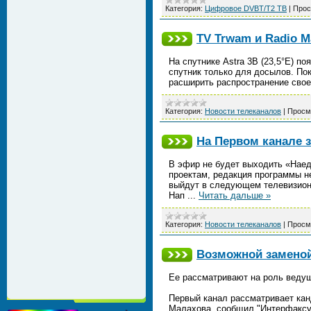
Категория:
Цифровое DVBT/T2 ТВ
|
Прос
TV Trwam и Radio Ma
На спутнике Astra 3B (23,5°E) по
спутник только для досылов. Пок
расширить распространение свое
Категория:
Новости телеканалов
|
Просм
На Первом канале 
В эфир не будет выходить «Наед
проектам, редакция программы не
выйдут в следующем телевизион
Нап
...
Читать дальше »
Категория:
Новости телеканалов
|
Просм
Возможной замено
Ее рассматривают на роль ведущ
Первый канал рассматривает ка
Малахова, сообщил "Интерфаксу"