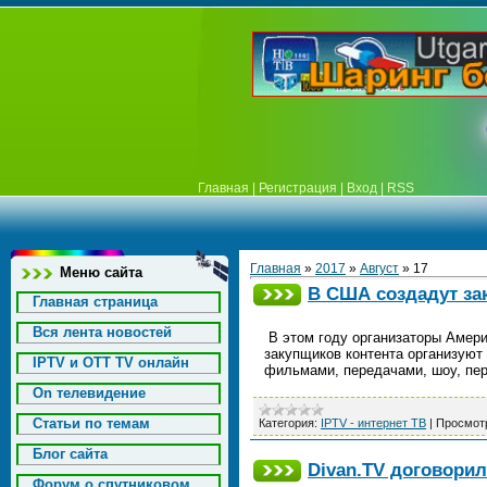
Главная
|
Регистрация
|
Вход
|
RSS
Главная
»
2017
»
Август
»
17
Меню сайта
В США создадут за
Главная страница
Вся лента новостей
В этом году организаторы Америк
закупщиков контента организуют
IPTV и OTT TV онлайн
фильмами, передачами, шоу, пе
On телевидение
Статьи по темам
Категория:
IPTV - интернет ТВ
|
Просмот
Блог сайта
Divan.TV договорил
Форум о спутниковом