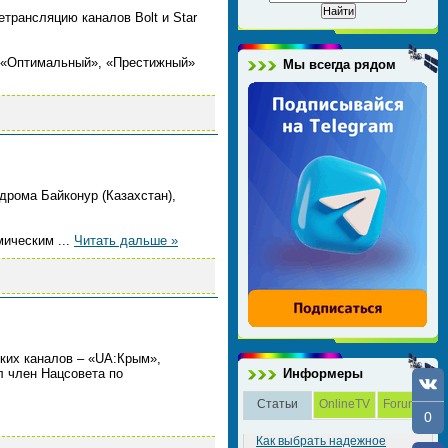
трансляцию каналов Bolt и Star
х «Оптимальный», «Престижный»
Мы всегда рядом
дрома Байконур (Казахстан),
смическим
...
Читать дальше »
ских каналов – «UА:Крым»,
л член Нацсовета по
Информеры
Статьи
OnlineTV
Forum
0
Как выбрать надежное