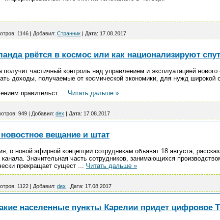
отров:
1146
|
Добавил:
Странник
|
Дата:
17.08.2017
ланда рвётся в космос или как национализируют спу
 получит частичный контроль над управлением и эксплуатацией нового 
ать доходы, получаемые от космической экономики, для нужд широкой 
лением правительст
...
Читать дальше »
отров:
949
|
Добавил:
dex
|
Дата:
17.08.2017
т новостное вещание и штат
я, о новой эфирной концепции сотрудникам объявят 18 августа, расска
 канала. Значительная часть сотрудников, занимающихся производством
ически прекращает сущест
...
Читать дальше »
отров:
1122
|
Добавил:
dex
|
Дата:
17.08.2017
 какие населенные пункты Карелии придет цифровое 