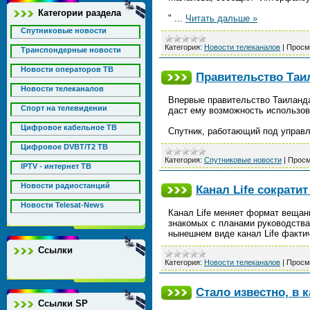
Категории раздела
"
...
Читать дальше »
Спутниковые новости
Категория:
Новости телеканалов
|
Просм
Транспондерные новости
Новости операторов ТВ
Правительство Таи
Новости телеканалов
Впервые правительство Таиланда
Спорт на телевидении
даст ему возможность использов
Цифровое кабельное ТВ
Спутник, работающий под управ
Цифровое DVBT/T2 ТВ
Категория:
Спутниковые новости
|
Просм
IPTV - интернет ТВ
Новости радиостанций
Канал Life сократи
Новости Telesat-News
Канал Life меняет формат вещани
знакомых с планами руководства
нынешнем виде канал Life факт
Ссылки
Категория:
Новости телеканалов
|
Просм
Стало известно, в
Ссылки SP