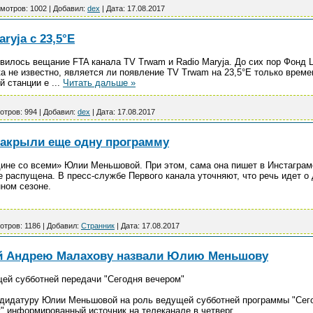
мотров:
1002
|
Добавил:
dex
|
Дата:
17.08.2017
ryja с 23,5°E
явилось вещание FTA канала TV Trwam и Radio Maryja. До сих пор Фонд Lu
а не известно, является ли появление TV Trwam на 23,5°E только време
й станции е
...
Читать дальше »
отров:
994
|
Добавил:
dex
|
Дата:
17.08.2017
закрыли еще одну программу
ине со всеми» Юлии Меньшовой. При этом, сама она пишет в Инстаграме
 распущена. В пресс-службе Первого канала уточняют, что речь идет о 
ном сезоне.
отров:
1186
|
Добавил:
Странник
|
Дата:
17.08.2017
й Андрею Малахову назвали Юлию Меньшову
ей субботней передачи "Сегодня вечером"
ндидатуру Юлии Меньшовой на роль ведущей субботней программы "Сег
 информированный источник на телеканале в четверг.