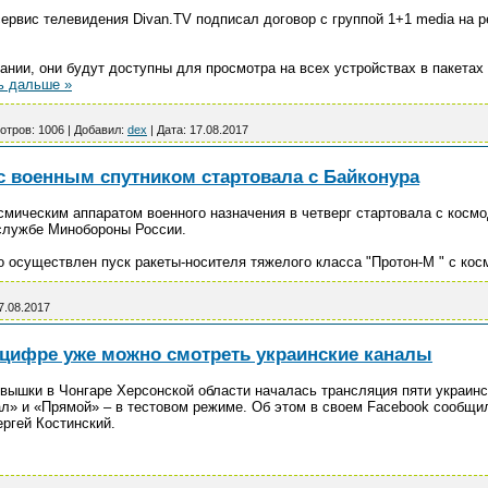
рвис телевидения Divan.TV подписал договор с группой 1+1 media на ре
ании, они будут доступны для просмотра на всех устройствах в пакета
ь дальше »
отров:
1006
|
Добавил:
dex
|
Дата:
17.08.2017
с военным спутником стартовала с Байконура
смическим аппаратом военного назначения в четверг стартовала с космо
службе Минобороны России.
 осуществлен пуск ракеты-носителя тяжелого класса "Протон-М " с ко
7.08.2017
 цифре уже можно смотреть украинские каналы
иовышки в Чонгаре Херсонской области началась трансляция пяти украин
ал» и «Прямой» – в тестовом режиме. Об этом в своем Facebook сообщи
ргей Костинский.