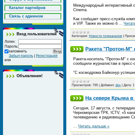
Международный интерактивный се
Каталог партнёров
Cinema.
Cвязь с админом
Как сообщает пресс-служба комп
и VIP. Также их можно б
...
Читат
Вход пользователей
Категория:
Новости телеканалов
|
Просм
Логин:
Пароль:
Ракета "Протон-М" 
запомнить
Забыл пароль
|
Регистрация
Ракета-носитель "Протон-М" с ко
или
сообщили журналистам в пресс-
"С космодрома Байконур успешно
Объявления!
Просмотров:
795
|
Добавил:
dex
|
Дата:
1
На севере Крыма в
Сегодня, 17 августа, с телерад
Черноморская ТРК, ICTV, «5 кан
телевидению и радиовещанию Се
...
Читать дальше »