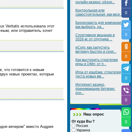
онлайн-казино: обзор...
Контрольная или
0
самостоятельная: как мозг...
Бизнескарта для компании:
x Veritatis использовала этот
как выбрать, на...
нным, или отправитель хочет
0
Спортивное вещание в
2026-м: от спутника ...
eCom: как запустить
витрину быстро и сохр...
0
Как выстроить стратегию
игры в 1Win: от п...
, что готовится к новым
Игра от кэшбэка: стратегия
двух новых проектах, которые
теста новых ме...
0
Интернет казино,
принимающие биткоин:
осн...
0
Наш опрос
От куда Вы ?
0
Россия
одня вечером" вместо Андрея
Украина