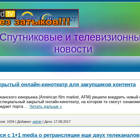
Спутниковые и телевизионн
новости
крытый онлайн-кинотеатр для закупщиков контента
анского кинорынка (American film market, AFM) решили внедрить новый 
 специальный закрытый онлайн-кинотеатр, на котором те смогут ознако
редает порта
...
Читать дальше »
ров:
1034
|
Добавил:
admin
|
Дата:
17.08.2017
ся с 1+1 media о ретрансляции еще двух телеканалов