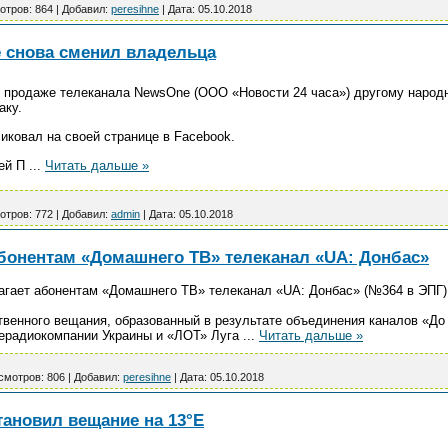
отров:
864
|
Добавил:
peresihne
|
Дата:
05.10.2018
 снова сменил владельца
 продаже телеканала NewsOne (ООО «Новости 24 часа») другому народ
аку.
иковал на своей странице в Facebook.
рей П
...
Читать дальше »
отров:
772
|
Добавил:
admin
|
Дата:
05.10.2018
абонентам «Домашнего ТВ» телеканал «UA: Донбас»
длагает абонентам «Домашнего ТВ» телеканал «UA: Донбас» (№364 в ЭПГ)
твенного вещания, образованный в результате объединения каналов «Д
ерадиокомпании Украины и «ЛОТ» Луга
...
Читать дальше »
смотров:
806
|
Добавил:
peresihne
|
Дата:
05.10.2018
становил вещание на 13°E