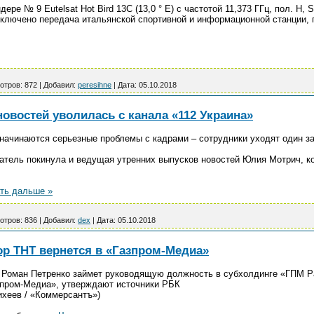
дере № 9 Eutelsat Hot Bird 13C (13,0 ° E) с частотой 11,373 ГГц, пол. H, 
ключено передача итальянской спортивной и информационной станции,
отров:
872
|
Добавил:
peresihne
|
Дата:
05.10.2018
овостей уволилась с канала «112 Украина»
 начинаются серьезные проблемы с кадрами – сотрудники уходят один за
щатель покинула и ведущая утренних выпусков новостей Юлия Мотрич, ко
ть дальше »
отров:
836
|
Добавил:
dex
|
Дата:
05.10.2018
р ТНТ вернется в «Газпром-Медиа»
 Роман Петренко займет руководящую должность в субхолдинге «ГПМ Р
зпром-Медиа», утверждают источники РБК
ихеев / «Коммерсантъ»)