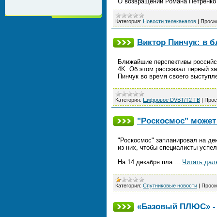
О возвращении Романа Петренк
Категория:
Новости телеканалов
|
Просм
Виктор Пинчук: в 
Ближайшие перспективы российс
4K. Об этом рассказал первый з
Пинчук во время своего выступл
Категория:
Цифровое DVBT/T2 ТВ
|
Прос
"Роскосмос" может 
"Роскосмос" запланировал на дек
из них, чтобы специалисты успел
На 14 декабря пла
...
Читать дал
Категория:
Спутниковые новости
|
Просм
«Базовый ПЛЮС» - 