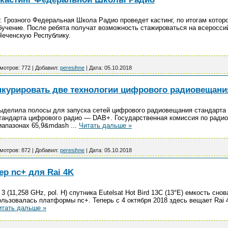
г. Грозного Федеральная Школа Радио проведет кастинг, по итогам котор
бучение. После ребята получат возможность стажироваться на всеросс
Чеченскую Республику.
мотров:
772
|
Добавил:
peresihne
|
Дата:
05.10.2018
онкурировать две технологии цифрового радиовещани
выделила полосы для запуска сетей цифрового радиовещания стандарта
тандарта цифрового радио — DAB+. Государственная комиссия по радио
диапазонах 65,9&mdash
...
Читать дальше »
мотров:
872
|
Добавил:
peresihne
|
Дата:
05.10.2018
р nc+ для Rai 4K
3 (11,258 GHz, pol. H) спутника Eutelsat Hot Bird 13С (13°E) емкость сно
льзовалась платформы nc+. Теперь с 4 октября 2018 здесь вещает Rai 4
итать дальше »