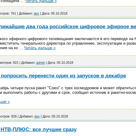
о сообщили
...
Читать дальше »
отров:
761
|
Добавил:
dex
|
Дата:
05.10.2018
ближайшие два года российское цифровое эфирное в
кого эфирного цифрового телевещания заключаются в его переводе на 
аместитель генерального директора по управлению, эксплуатации и раз
ения на ко
...
Читать дальше »
мотров:
821
|
Добавил:
admin
|
Дата:
05.10.2018
попросить перенести один из запусков в декабре
абрь четыре пуска ракет "Союз" с трех космодромов и может обратиться
и выполнить работы с другими в срок, сообщил источник в ракетно-косм
ьше »
отров:
826
|
Добавил:
dex
|
Дата:
05.10.2018
НТВ-ПЛЮС: все лучшее сразу