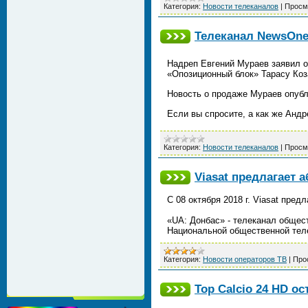
Категория:
Новости телеканалов
|
Просм
Телеканал NewsOne
Надреп Евгений Мураев заявил о
«Опозиционный блок» Тарасу Коз
Новость о продаже Мураев опубл
Если вы спросите, а как же Анд
Категория:
Новости телеканалов
|
Просм
Viasat предлагает 
С 08 октября 2018 г. Viasat пре
«UA: Донбас» - телеканал общес
Национальной общественной тел
Категория:
Новости операторов ТВ
|
Про
Top Calcio 24 HD о