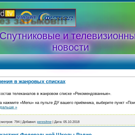
Спутниковые и телевизионн
новости
нения в жанровых списках
 состав телеканалов в жанровом списке «Рекомендованные».
а нажмите «Menu» на пульте ДУ вашего приёмника, выберите пункт «Пои
 дальше »
смотров:
794
|
Добавил:
peresihne
|
Дата:
05.10.2018
 кастинг Федеральной Школы Радио