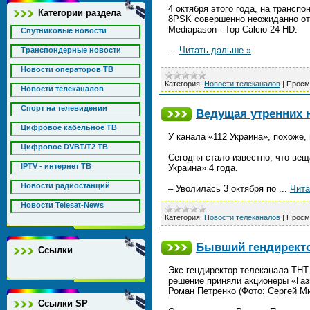
4 октября этого года, на транспон
Категории раздела
8PSK совершенно неожиданно от
Mediapason - Top Calcio 24 HD.
Спутниковые новости
...
Читать дальше »
Транспондерные новости
Новости операторов ТВ
Категория:
Новости телеканалов
|
Просм
Новости телеканалов
Спорт на телевидении
Ведущая утренних н
Цифровое кабельное ТВ
У канала «112 Украина», похоже,
Цифровое DVBT/T2 ТВ
Сегодня стало известно, что ве
IPTV - интернет ТВ
Украина» 4 года.
Новости радиостанций
– Уволилась 3 октября по
...
Чита
Новости Telesat-News
Категория:
Новости телеканалов
|
Просм
Бывший гендиректо
Ссылки
Экс-гендиректор телеканала ТНТ
решение приняли акционеры «Га
Роман Петренко (Фото: Сергей М
Ссылки SP