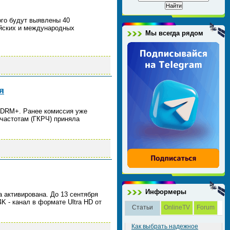
ого будут выявлены 40
ийских и международных
Мы всегда рядом
я
 DRM+. Ранее комиссия уже
частотам (ГКРЧ) приняла
Информеры
ва активирована. До 13 сентября
K - канал в формате Ultra HD от
Статьи
OnlineTV
Forum
Как выбрать надежное