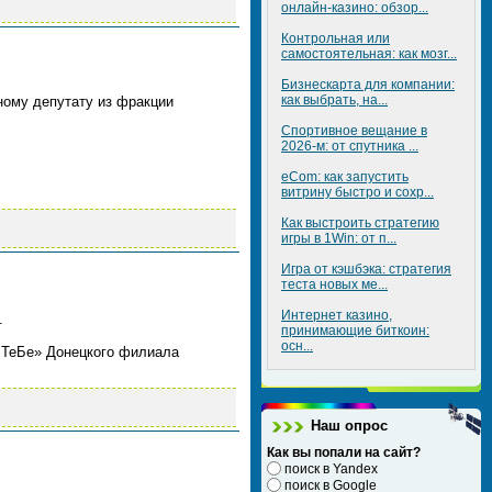
онлайн-казино: обзор...
Контрольная или
самостоятельная: как мозг...
Бизнескарта для компании:
как выбрать, на...
ному депутату из фракции
Спортивное вещание в
2026-м: от спутника ...
eCom: как запустить
витрину быстро и сохр...
Как выстроить стратегию
игры в 1Win: от п...
Игра от кэшбэка: стратегия
теста новых ме...
Интернет казино,
.
принимающие биткоин:
осн...
о ТеБе» Донецкого филиала
Наш опрос
Как вы попали на сайт?
поиск в Yandex
поиск в Google