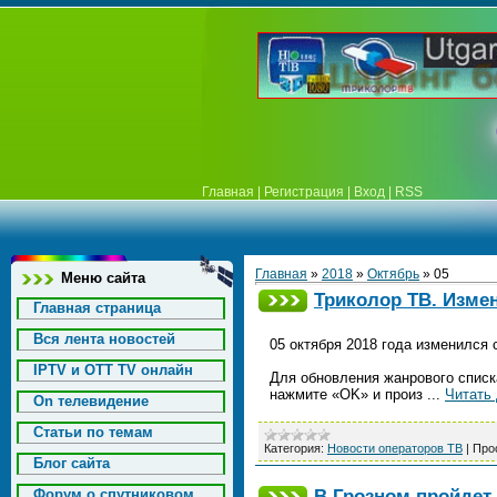
Главная
|
Регистрация
|
Вход
|
RSS
Главная
»
2018
»
Октябрь
»
05
Меню сайта
Триколор ТВ. Изме
Главная страница
Вся лента новостей
05 октября 2018 года изменился
IPTV и OTT TV онлайн
Для обновления жанрового списк
нажмите «OK» и произ
...
Читать
On телевидение
Статьи по темам
Категория:
Новости операторов ТВ
|
Про
Блог сайта
В Грозном пройдет
Форум о спутниковом