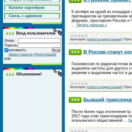
Каталог партнёров
6 октября на одной из площадок 
Cвязь с админом
претендентов на трехмесячное о
форумах, прославляя Россию и 
...
Читать дальше »
Вход пользователей
Категория:
Новости радиостанций
|
Прос
Логин:
Пароль:
запомнить
В России станут к
Забыл пароль
|
Регистрация
или
Госкомиссия по радиочастотам 
выделяла частоты для другого с
решение о выделении частот в 
Объявления!
Категория:
Новости радиостанций
|
Прос
Бывший транспонде
После более года отключения tp. 
2017 года этим транспондером по
итальянского общественной
...
Ч