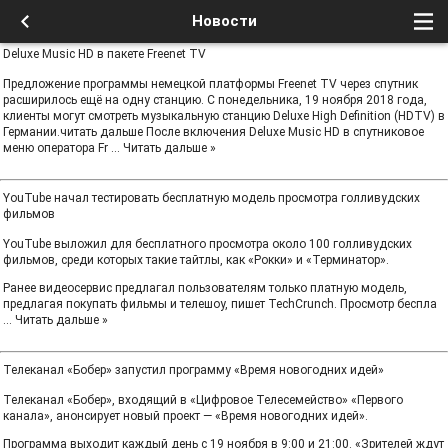
Новости
Deluxe Music HD в пакете Freenet TV
Предложение программы немецкой платформы Freenet TV через спутник
расширилось ещё на одну станцию. С понедельника, 19 ноября 2018 года,
клиенты могут смотреть музыкальную станцию Deluxe High Definition (HDTV) в
Германии.читать дальше После включения Deluxe Music HD в спутниковое
меню оператора Fr
...
Читать дальше »
YouTube начал тестировать бесплатную модель просмотра голливудских
фильмов
YouTube выложил для бесплатного просмотра около 100 голливудских
фильмов, среди которых такие тайтлы, как «Рокки» и «Терминатор».
Ранее видеосервис предлагал пользователям только платную модель,
предлагая покупать фильмы и телешоу, пишет TechCrunch. Просмотр беспла
...
Читать дальше »
Телеканал «Бобер» запустил программу «Время новогодних идей»
Телеканал «Бобер», входящий в «Цифровое Телесемейство» «Первого
канала», анонсирует новый проект — «Время новогодних идей».
Программа выходит каждый день с 19 ноября в 9:00 и 21:00. «Зрителей ждут