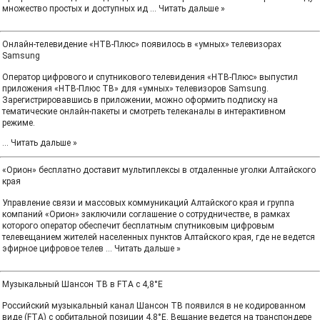
множество простых и доступных ид
...
Читать дальше »
Онлайн-телевидение «НТВ-Плюс» появилось в «умных» телевизорах
Samsung
Оператор цифрового и спутникового телевидения «НТВ-Плюс» выпустил
приложения «НТВ-Плюс ТВ» для «умных» телевизоров Samsung.
Зарегистрировавшись в приложении, можно оформить подписку на
тематические онлайн-пакеты и смотреть телеканалы в интерактивном
режиме.
...
Читать дальше »
«Орион» бесплатно доставит мультиплексы в отдаленные уголки Алтайского
края
Управление связи и массовых коммуникаций Алтайского края и группа
компаний «Орион» заключили соглашение о сотрудничестве, в рамках
которого оператор обеспечит бесплатным спутниковым цифровым
телевещанием жителей населенных пунктов Алтайского края, где не ведется
эфирное цифровое телев
...
Читать дальше »
Музыкальный Шансон TВ в FTA с 4,8°E
Российский музыкальный канал Шансон TВ появился в не кодированном
виде (FTA) с орбитальной позиции 4,8°E. Вещание ведется на транспондере