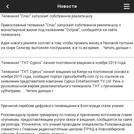
Новости
Телеканал "Спас" запускает собственное реалити-шоу
Православный телеканал "Спас" запускает собственное реалити-шоу о
монастырской жизни под названием "Остров", сообщается на сайте
телеканала.
Идея нового реалити состоит в том, чтобы прожить месяц в Ниловой пустыни
на озере Селигер, выполняя послушания, и в то же время
...
Читать дальше »
Телеканал "ТНТ Cyprus" начнет постоянное вещание в ноябре 2019 года
Телеканал "ТНТ Cyprus" начнет вещание на Кипре на постоянной основе в
ноябре 2019 года, сообщает портал cyprusbutterfly.com.cy со ссылкой на
заявление представителя компании Cyprus Entertainment TV Ltd. Речь о
русскоязычной версии развлекательного телеканала ТНТ с греческими
субтитрами.
...
Читать дальше »
Причиной перебоев цифрового телевещание в Волгограде стали учения
Роскомнадзор провел тренировку по поиску и пресечению источников помех
спутникам, предоставляющим услуги связи и вещания, сообщается на сайте
регулятора. Уточняется, что учения проводили специалисты Роскомнадзора
совместно с Главным радиочастотным центром (ГРЧЦ) в Новосибирской