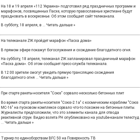
На 18 и 19 апреля «112 Украина» подготовил ряд праздничных программ и
марафонов, посвященных Пасхе, которую православные христиане будут
праздновать в воскресенье. Об этом сообщает сайт телеканала.
В субботу, 18 апреля, в
...
Читать дальше »
На телеканале ZIK пройдет марафон «Пасха дома»
В прямом эфире покажут богослужения и схождение благодатного огня.
На субботу, 18 апреля, телеканал ZIK запланировал праздничный марафон
«Пасха дома». Об этом сообщает пресс-служба телеканала.
В 12:00 зрители смогут увидеть прямую трансляцию схождения
благодатного огня
...
Читать дальше »
При старте ракеты-носителя "Союз" сорвало несколько бетонных плит
Во время старта ракеты-носителя "Союз-2.1а" с космическим кораблем "Союз
МС-16" на пусковом комплексе сорвало что-то похожее на бетонные плиты.
Журналисты предположили, что это элементы канала для отвода
реактивной струи. Видео взлета РН опубликовано на youtube-канале телестуд
...
Читать дальше »
Турнир по единоборствам BFC 50 на Поверхность ТВ