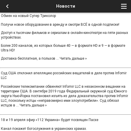
Новости
Обмен на новый Супер Триколор
Получи новое оборудование в аренду и смотри ВСЁ в одной подписке!
Доступ к тысячам фильмов и сериалам в онлайн-кинотеатре на пяти разных
устройствах.
Более 200 каналов, из которых больше 40 — в формате HD и 9 — в формате
Ultra HD!
Доставка бесплатная, а пользов
...
Читать дальше »
Суд США отклонил апелляцию российских вещателей в деле против Infomir
LLC
Российские телекомпании обвиняют Infomir LLC в незаконном вещании на
территории США. В сентябре 2019 года Федеральный окружной суд Южного
округа Нью-Йорка постановил изъять из дела доказательства против Infomir
LLC, поскольку истцы «неправомерно ими злоупотребили». Суд обязал
истцов в
...
Читать дальше »
18 и 19 апреля эфир «112 Украина» будет посвящен Пасхе
Канал покажет богослужения в украинских храмах.