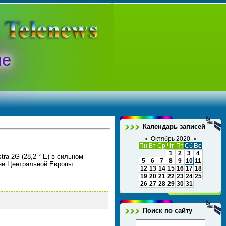
ые
Календарь записей
«
Октябрь 2020
»
Пн
Вт
Ср
Чт
Пт
Сб
Вс
1
2
3
4
ra 2G (28,2 ° E) в сильном
5
6
7
8
9
10
11
оне Центральной Европы.
12
13
14
15
16
17
18
19
20
21
22
23
24
25
26
27
28
29
30
31
Поиск по сайту