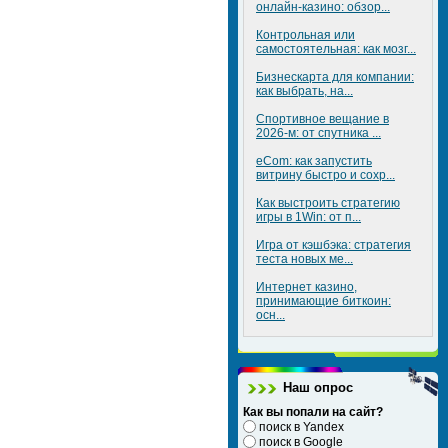
онлайн-казино: обзор...
Контрольная или
самостоятельная: как мозг...
Бизнескарта для компании:
как выбрать, на...
Спортивное вещание в
2026-м: от спутника ...
eCom: как запустить
витрину быстро и сохр...
Как выстроить стратегию
игры в 1Win: от п...
Игра от кэшбэка: стратегия
теста новых ме...
Интернет казино,
принимающие биткоин:
осн...
Наш опрос
Как вы попали на сайт?
поиск в Yandex
поиск в Google