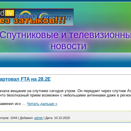
Спутниковые и телевизионн
новости
ртовал FTA на 28.2E
ла вещание на спутнике сегодня утром. Он передает через спутник Ast
, что безотказный прием возможен с небольшими антеннами даже в реги
заменил исх
...
Читать дальше »
отров:
1044
|
Добавил:
admin
|
Дата:
10.10.2020