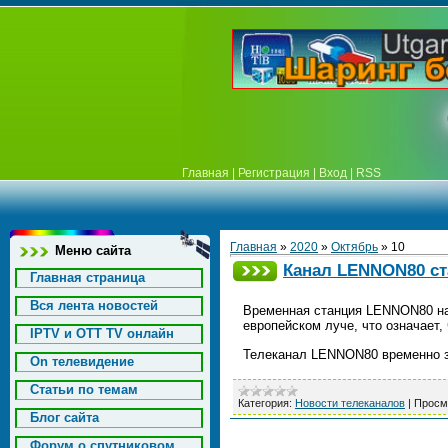
Главная
|
Регистрация
|
Вход
|
RSS
Главная
»
2020
»
Октябрь
»
10
Меню сайта
Канал LENNON80 ста
Главная страница
Вся лента новостей
Временная станция LENNON80 нача
европейском луче, что означает
IPTV и OTT TV онлайн
Телеканал LENNON80 временно 
On телевидение
Статьи по темам
Категория:
Новости телеканалов
|
Просм
Блог сайта
Форум о спутниковом