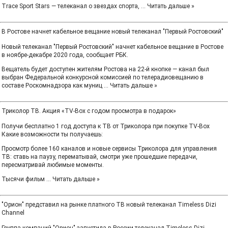
Trace Sport Stars — телеканал о звездах спорта,
...
Читать дальше »
В Ростове начнет кабельное вещание новый телеканал "Первый Ростовский"
Новый телеканал "Первый Ростовский" начнет кабельное вещание в Ростове
в ноябре-декабре 2020 года, сообщает РБК.
Вещатель будет доступен жителям Ростова на 22-й кнопке — канал был
выбран Федеральной конкурсной комиссией по телерадиовещанию в
составе Роскомнадзора как муниц
...
Читать дальше »
Триколор ТВ. Акция «TV-Box с годом просмотра в подарок»
Получи бесплатно 1 год доступа к ТВ от Триколора при покупке TV-Box
Какие возможности ты получаешь:
Просмотр более 160 каналов и новые сервисы Триколора для управления
ТВ: ставь на паузу, перематывай, смотри уже прошедшие передачи,
пересматривай любимые моменты.
Тысячи фильм
...
Читать дальше »
"Орион" представил на рынке платного ТВ новый телеканал Timeless Dizi
Channel