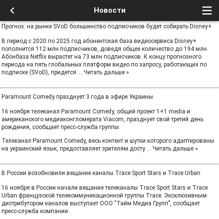
Новости
Прогноз: на рынке SVoD большинство подписчиков будет собирать Disney+
В период с 2020 по 2025 год абонентская база видеосервиса Disney+
пополнится 112 млн подписчиков, доведя общее количество до 194 млн.
Абонбаза Netflix вырастет на 73 млн подписчиков. К концу прогнозного
периода на пять глобальных платформ видео по запросу, работающих по
подписке (SVoD), придется
...
Читать дальше »
Paramount Comedy празднует 3 года в эфире Украины
16 ноября телеканал Paramount Comedy, общий проект 1+1 media и
американского медиаконгломерата Viacom, празднует свой третий день
рождения, сообщает пресс-служба группы.
Телеканал Paramount Comedy, весь контент и шутки которого адаптированы
на украинский язык, предоставляет зрителям досту
...
Читать дальше »
В России возобновили вещание каналы Trace Sport Stars и Trace Urban
16 ноября в России начали вещание телеканалы Trace Sport Stars и Trace
Urban французской телекоммуникационной группы Trace. Эксклюзивным
дистрибутором каналов выступает ООО "Тайм Медиа Групп", сообщает
пресс-служба компании.