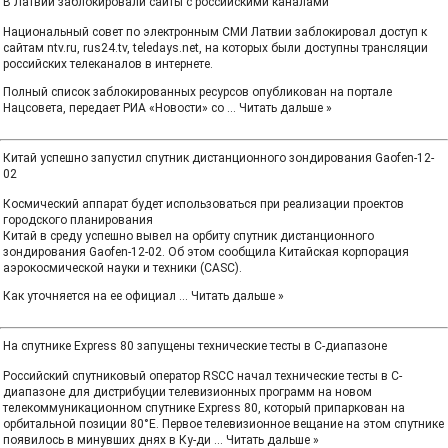
В Латвии заблокировали сайты с российскими каналами
Национальный совет по электронным СМИ Латвии заблокировал доступ к
сайтам ntv.ru, rus24.tv, teledays.net, на которых были доступны трансляции
российских телеканалов в интернете.
Полный список заблокированных ресурсов опубликован на портале
Нацсовета, передает РИА «Новости» со
...
Читать дальше »
Китай успешно запустил спутник дистанционного зондирования Gaofen-12-
02
Космический аппарат будет использоваться при реализации проектов
городского планирования
Китай в среду успешно вывел на орбиту спутник дистанционного
зондирования Gaofen-12-02. Об этом сообщила Китайская корпорация
аэрокосмической науки и техники (CASC).
Как уточняется на ее официал
...
Читать дальше »
На спутнике Express 80 запущены технические тесты в C-диапазоне
Российский спутниковый оператор RSCC начал технические тесты в С-
диапазоне для дистрибуции телевизионных программ на новом
телекоммуникационном спутнике Express 80, который припаркован на
орбитальной позиции 80°E. Первое телевизионное вещание на этом спутнике
появилось в минувших днях в Ку-ди
...
Читать дальше »