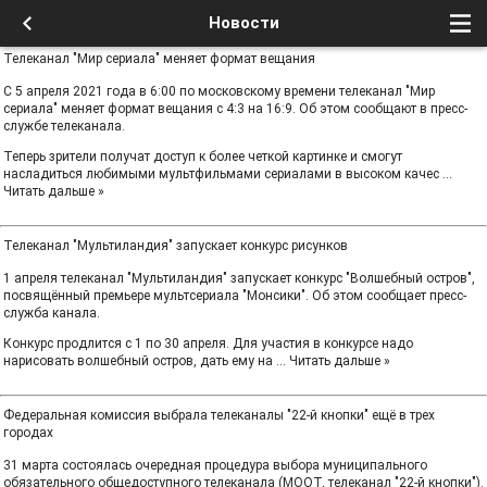
Новости
Телеканал "Мир сериала" меняет формат вещания
С 5 апреля 2021 года в 6:00 по московскому времени телеканал "Мир
сериала" меняет формат вещания с 4:3 на 16:9. Об этом сообщают в пресс-
службе телеканала.
Теперь зрители получат доступ к более четкой картинке и смогут
насладиться любимыми мультфильмами сериалами в высоком качес
...
Читать дальше »
Телеканал "Мультиландия" запускает конкурс рисунков
1 апреля телеканал "Мультиландия" запускает конкурс "Волшебный остров",
посвящённый премьере мультсериала "Монсики". Об этом сообщает пресс-
служба канала.
Конкурс продлится с 1 по 30 апреля. Для участия в конкурсе надо
нарисовать волшебный остров, дать ему на
...
Читать дальше »
Федеральная комиссия выбрала телеканалы "22-й кнопки" ещё в трех
городах
31 марта состоялась очередная процедура выбора муниципального
обязательного общедоступного телеканала (МООТ, телеканал "22-й кнопки").