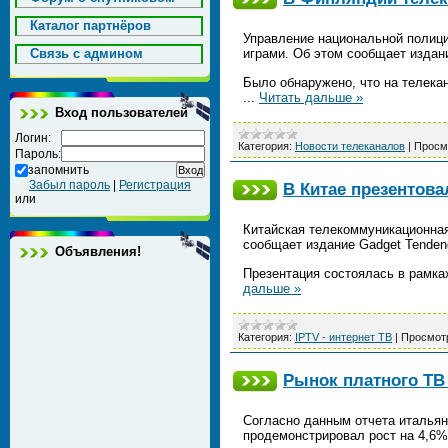
Каталог партнёров
Управление национальной полици
Cвязь с админом
играми. Об этом сообщает издан
Было обнаружено, что на телека
...
Читать дальше »
Вход пользователей
Логин:
Категория:
Новости телеканалов
|
Просм
Пароль:
запомнить
Забыл пароль
|
Регистрация
В Китае презентов
или
Китайская телекоммуникационная
сообщает издание Gadget Tenden
Объявления!
Презентация состоялась в рамка
дальше »
Категория:
IPTV - интернет ТВ
|
Просмот
Рынок платного ТВ
Согласно данным отчета итальян
продемонстрировал рост на 4,6% 