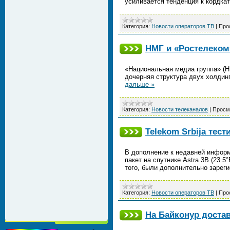
усиливается тенденция к кордкат
Категория:
Новости операторов ТВ
|
Про
НМГ и «Ростелеком
«Национальная медиа группа» (НМ
дочерняя структура двух холдин
дальше »
Категория:
Новости телеканалов
|
Просм
Telekom Srbija тес
В дополнение к недавней информ
пакет на спутнике Astra 3B (23.
того, были дополнительно зарег
Категория:
Новости операторов ТВ
|
Про
На Байконур доста