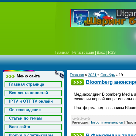
Главная
|
Регистрация
|
Вход
|
RSS
Главная
»
2021
»
Октябрь
»
19
Меню сайта
Bloomberg анонсир
Главная страница
Вся лента новостей
Медиахолдинг Bloomberg Media и
создании первой панрегионально
IPTV и OTT TV онлайн
Платформа под названием Bloomb
On телевидение
Статьи по темам
Категория:
Новости телеканалов
|
Просм
Блог сайта
В Финляндии телек
Форум о спутниковом