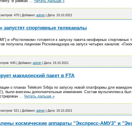
тингу. В рамках
...
Читать дальше »
смотров:
470
|
Добавил:
admin
|
Дата:
19.10.2021
» запустят спортивные телеканалы
Г) и «Ростелеком» готовятся к запуску пакета неэфирных спортивных т
гов получила лицензии Роскомнадзора на запуск четырех каналов: «Гоо
отров:
645
|
Добавил:
admin
|
Дата:
19.10.2021
тирует македонский пакет в FTA
ации о планах Telekom Srbija по запуску новой платформы для македон
5°E), были внесены дополнительные изменения. Состав мультиплекса бы
истрирован
...
Читать дальше »
смотров:
521
|
Добавил:
admin
|
Дата:
19.10.2021
влены космические аппараты "Экспресс-АМУ3" и "Эк