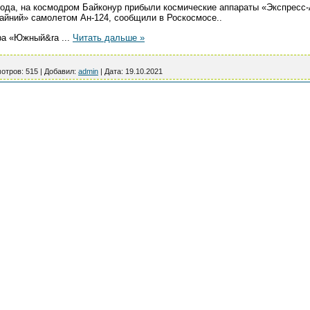
 года, на космодром Байконур прибыли космические аппараты «Экспрес
айний» самолетом Ан-124, сообщили в Роскосмосе..
тра «Южный&ra
...
Читать дальше »
отров:
515
|
Добавил:
admin
|
Дата:
19.10.2021