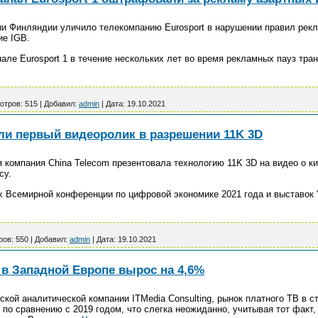
и Финляндии уличило телекомпанию Eurosport в нарушении правил рекл
ие IGB.
нале Eurosport 1 в течение нескольких лет во время рекламных пауз тр
отров:
515
|
Добавил:
admin
|
Дата:
19.10.2021
али первый видеоролик в разрешении 11K 3D
 компания China Telecom презентовала технологию 11K 3D на видео о ки
cy.
х Всемирной конференции по цифровой экономике 2021 года и выставок 
ров:
550
|
Добавил:
admin
|
Дата:
19.10.2021
 в Западной Европе вырос на 4,6%
ской аналитической компании ITMedia Consulting, рынок платного ТВ в 
по сравнению с 2019 годом, что слегка неожиданно, учитывая тот факт,