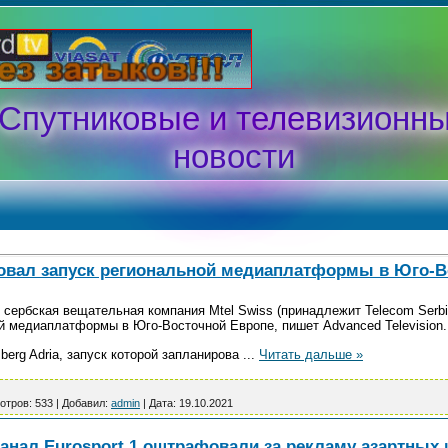
Спутниковые и телевизионн
новости
овал запуск региональной медиаплатформы в Юго-В
 сербская вещательная компания Mtel Swiss (принадлежит Telecom Serb
й медиаплатформы в Юго-Восточной Европе, пишет Advanced Television.
erg Adria, запуск которой запланирова
...
Читать дальше »
отров:
533
|
Добавил:
admin
|
Дата:
19.10.2021
анал Eurosport 1 оштрафовали за рекламу азартных 