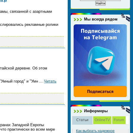
амы, связанной с азартными
Мы всегда рядом
анслировались рекламные ролики
тайской деревне. Об этом
"Умный город" и "Умн
...
Читать
Информеры
Статьи
OnlineTV
Forum
странах Западной Европы
 что практически во всем мире
Как выбрать надежное