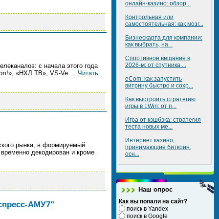
онлайн-казино: обзор...
Контрольная или
самостоятельная: как мозг...
Бизнескарта для компании:
как выбрать, на...
Спортивное вещание в
2026-м: от спутника ...
елеканалов: с начала этого года
оол!», «НХЛ ТВ», VS-Ve
...
Читать
eCom: как запустить
витрину быстро и сохр...
Как выстроить стратегию
игры в 1Win: от п...
Игра от кэшбэка: стратегия
теста новых ме...
Интернет казино,
ского рынка, в формируемый
принимающие биткоин:
л временно декодирован и кроме
осн...
Наш опрос
Как вы попали на сайт?
спресс-АМУ7"
поиск в Yandex
поиск в Google