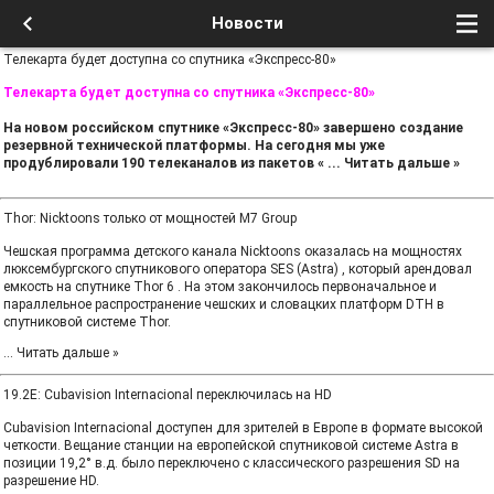
Новости
Телекарта будет доступна со спутника «Экспресс-80»
Телекарта будет доступна со спутника «Экспресс-80»
На новом российском спутнике «Экспресс-80» завершено создание
резервной технической платформы. На сегодня мы уже
продублировали 190 телеканалов из пакетов «
...
Читать дальше »
Thor: Nicktoons только от мощностей M7 Group
Чешская программа детского канала Nicktoons оказалась на мощностях
люксембургского спутникового оператора SES (Astra) , который арендовал
емкость на спутнике Thor 6 . На этом закончилось первоначальное и
параллельное распространение чешских и словацких платформ DTH в
спутниковой системе Thor.
...
Читать дальше »
19.2E: Cubavision Internacional переключилась на HD
Cubavision Internacional доступен для зрителей в Европе в формате высокой
четкости. Вещание станции на европейской спутниковой системе Astra в
позиции 19,2° в.д. было переключено с классического разрешения SD на
разрешение HD.