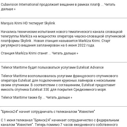
Cubavision International продолжает вещание в рамках платф
...
Читать
дальше »
Marquis Krimi HD тестирует Skylink
Начались технические испытания нового тематического канала словацкой
телегруппы Markíza на мощностях оператора чешско-словацкой спутниковой
платформы Skylink . Новая станция называется Markíza Krimi. Старт
регулярного вещания запланирован на 6 июня 2022 года.
Станция Markíza Krimi станет
...
Читать дальше »
Telenor Maritime будет пользоваться услугами Eutelsat Advance
Telenor Maritime воспользовалась услугами французского спутникового
оператора Eutelsat для подключения круизных лайнеров к нескольким
своим спутникам. В соответствии с соглашением, Eutelsat предоставит
емкость спутника Eutelsat 33E для покрытия Средиземного моря.
Telenor Maritime также бу
...
Читать дальше »
"Брянск24" начнет сотрудничать с телеканалом "Известия"
С 1 июня телеканал "Брянск24" начинает сотрудничество с федеральным
каналом "Известия". Теперь помимо 7 часов ежедневного собственного