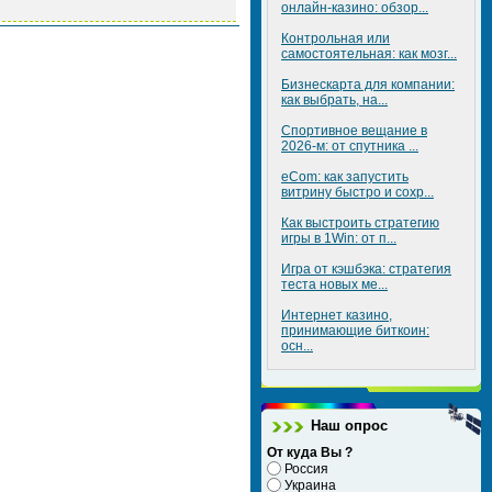
онлайн-казино: обзор...
Контрольная или
самостоятельная: как мозг...
Бизнескарта для компании:
как выбрать, на...
Спортивное вещание в
2026-м: от спутника ...
eCom: как запустить
витрину быстро и сохр...
Как выстроить стратегию
игры в 1Win: от п...
Игра от кэшбэка: стратегия
теста новых ме...
Интернет казино,
принимающие биткоин:
осн...
Наш опрос
От куда Вы ?
Россия
Украина