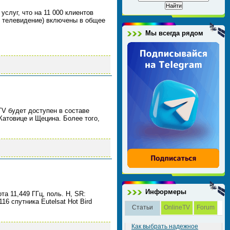
услуг, что на 11 000 клиентов
ое телевидение) включены в общее
Мы всегда рядом
TV будет доступен в составе
атовице и Щецина. Более того,
Информеры
та 11,449 ГГц, поль. H, SR:
6 спутника Eutelsat Hot Bird
Статьи
OnlineTV
Forum
Как выбрать надежное