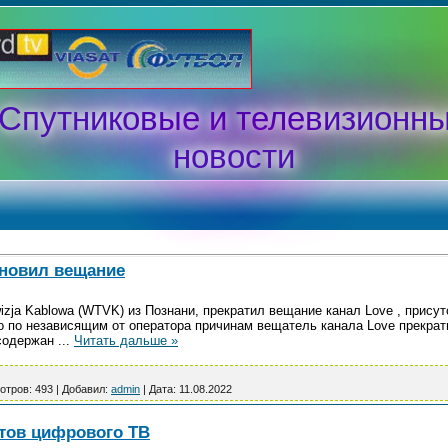
Спутниковые и телевизионн
новости
ановил вещание
zja Kablowa (WTVK) из Познани, прекратил вещание канал Love , присут
о по независящим от оператора причинам вещатель канала Love прекра
 содержан
...
Читать дальше »
отров:
493
|
Добавил:
admin
|
Дата:
11.08.2022
нтов цифрового ТВ