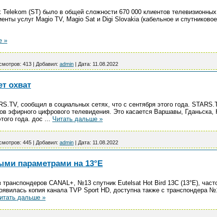
k Telekom (ST) было в общей сложности 670 000 клиентов телевизионных 
енты услуг Magio TV, Magio Sat и Digi Slovakia (кабельное и спутников
е »
смотров:
413
|
Добавил:
admin
|
Дата:
11.08.2022
ет охват
S.TV, сообщил в социальных сетях, что с сентября этого года. STARS.
в эфирного цифрового телевидения. Это касается Варшавы, Гданьска, К
того года. дос
...
Читать дальше »
смотров:
445
|
Добавил:
admin
|
Дата:
11.08.2022
выми параметрами на 13°E
з транспондеров CANAL+, №13 спутник Eutelsat Hot Bird 13C (13°E), часто
оявилась копия канала TVP Sport HD, доступна также с транспондера №11
итать дальше »