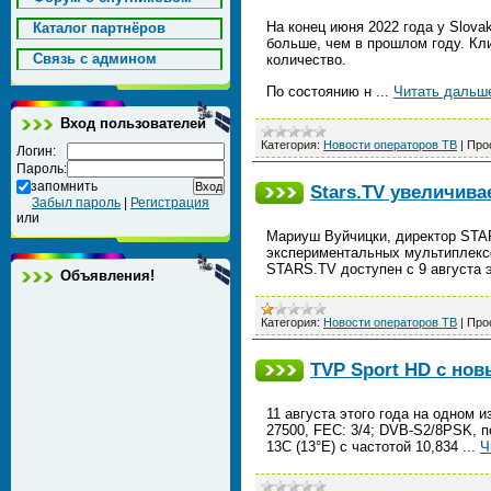
На конец июня 2022 года у Slova
Каталог партнёров
больше, чем в прошлом году. Кли
Cвязь с админом
количество.
По состоянию н
...
Читать дальш
Вход пользователей
Категория:
Новости операторов ТВ
|
Про
Логин:
Пароль:
запомнить
Stars.TV увеличива
Забыл пароль
|
Регистрация
или
Мариуш Вуйчицки, директор STAR
экспериментальных мультиплексо
STARS.TV доступен с 9 августа э
Объявления!
Категория:
Новости операторов ТВ
|
Про
TVP Sport HD с но
11 августа этого года на одном и
27500, FEC: 3/4; DVB-S2/8PSK, п
13C (13°E) с частотой 10,834
...
Ч