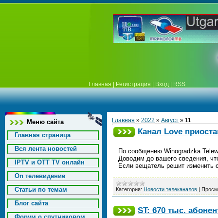
Главная
|
Регистрация
|
Вход
|
RSS
Главная
»
2022
»
Август
»
11
Меню сайта
Канал Love приост
Главная страница
Вся лента новостей
По сообщению Winogradzka Telewi
Доводим до вашего сведения, чт
IPTV и OTT TV онлайн
Если вещатель решит изменить
On телевидение
Статьи по темам
Категория:
Новости телеканалов
|
Просм
Блог сайта
ST: 670 тыс. абоне
Форум о спутниковом