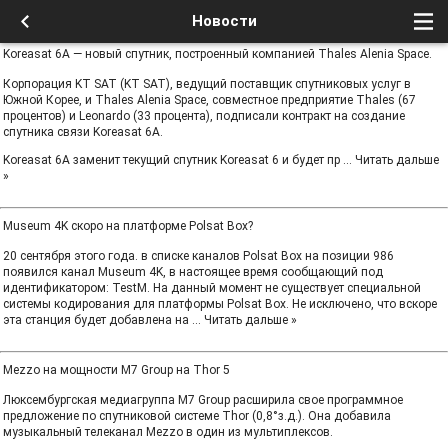
Новости
Koreasat 6A — новый спутник, построенный компанией Thales Alenia Space.
Корпорация KT SAT (KT SAT), ведущий поставщик спутниковых услуг в
Южной Корее, и Thales Alenia Space, совместное предприятие Thales (67
процентов) и Leonardo (33 процента), подписали контракт на создание
спутника связи Koreasat 6A.
Koreasat 6A заменит текущий спутник Koreasat 6 и будет пр
...
Читать дальше
»
Museum 4K скоро на платформе Polsat Box?
20 сентября этого года. в списке каналов Polsat Box на позиции 986
появился канал Museum 4K, в настоящее время сообщающий под
идентификатором: TestM. На данный момент не существует специальной
системы кодирования для платформы Polsat Box. Не исключено, что вскоре
эта станция будет добавлена ​​на
...
Читать дальше »
Mezzo на мощности M7 Group на Thor 5
Люксембургская медиагруппа M7 Group расширила свое программное
предложение по спутниковой системе Thor (0,8°з.д.). Она добавила
музыкальный телеканал Mezzo в один из мультиплексов.