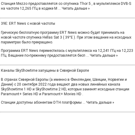
Станция Mezzo предоставляется со спутника Thor 5 , в мультиплексе DVB-S
на частоте 12,265 ГГц в кодеке M
...
Читать дальше »
39E: ERT News с новой частоты
Греческую бесплатную программу ERT News можно будет принимать на
новой частоте спутника Hellas Sat 3 ( 39°E ). При этом вещание на исходных
параметрах было прекращено.
Программа ERT News переместилась с мультиплекса на 12,241 ГГц на 12,223
ГГц. Вещание по-прежнему предоставляется бесп
...
Читать дальше »
Каналы SkyShowtime запущены в Северной Европе
В странах Северной Европы (а именно в Финляндии, Швеции, Норвегии и
Дании) с 20 сентября 2022 года вещают два новых линейных канала
SkyShowtime 1 HD и SkyShowtime 2 HD, которые заменят исходные станции
Paramount+ Series HD и Paramount+ Movies HD .
Станции доступны абонентам DTH платформы
...
Читать дальше »