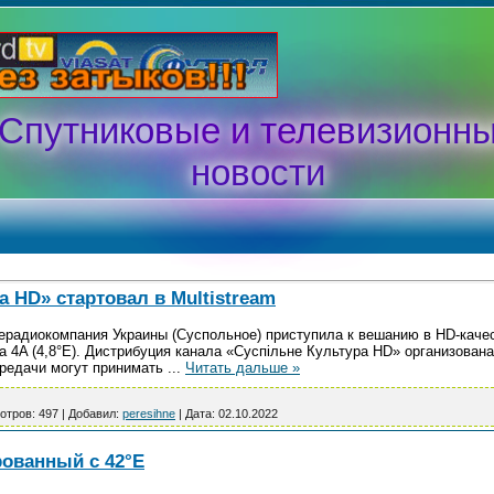
Спутниковые и телевизионн
новости
а HD» стартовал в Multistream
радиокомпания Украины (Суспольное) приступила к вешанию в HD-качес
a 4A (4,8°E). Дистрибуция канала «Суспільне Культура HD» организован
ередачи могут принимать
...
Читать дальше »
отров:
497
|
Добавил:
peresihne
|
Дата:
02.10.2022
рованный с 42°E