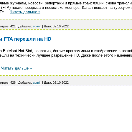
чные журналы, новости, репортажи и прямые трансляции, снова транслир
 (FTA) после перерыва в несколько месяцев. Канал вещает на турецком 
 Te
...
Читать дальше »
отров:
421
|
Добавил:
admin
|
Дата:
02.10.2022
ы FTA перешли на HD
 Eutelsat Hot Bird, напротив, богаче программами в изображении высокой
шли на технически лучшее разрешение HD. Даже после этого изменени
.
Читать дальше »
отров:
428
|
Добавил:
admin
|
Дата:
02.10.2022