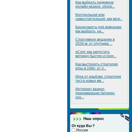
Как выбрать надежное
онлайн-казино: обзор...
Контрольная или
самостоятельная: как мозг...
Бизнескарта для компании:
как выбрать, на...
Спортивное вещание в
2026-м: от спутника ...
eCom: как запустить
витрину быстро и сохр...
Как выстроить стратегию
игры в 1Win: от п...
Игра от кэшбэка: стратегия
теста новых ме...
Интернет казино,
принимающие биткоин:
осн...
Наш опрос
От куда Вы ?
Россия