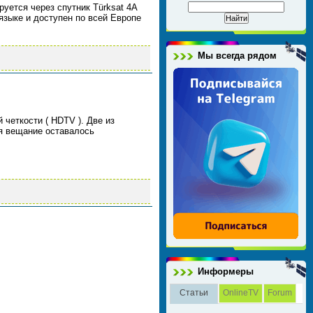
уется через спутник Türksat 4A
языке и доступен по всей Европе
Мы всегда рядом
 четкости ( HDTV ). Две из
я вещание оставалось
Информеры
Статьи
OnlineTV
Forum