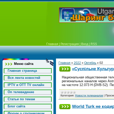
Главная
|
Регистрация
|
Вход
|
RSS
Главная
»
2022
»
Октябрь
»
02
Меню сайта
«Суспільне Культур
Главная страница
Национальная общественная теле
Вся лента новостей
региональных каналов через Astr
IPTV и OTT TV онлайн
на частоте 12.073 H (DVB-S2). П
On телевидение
Категория:
Новости телеканалов
|
Просм
Статьи по темам
World Turk не коди
Блог сайта
Форум о спутниковом