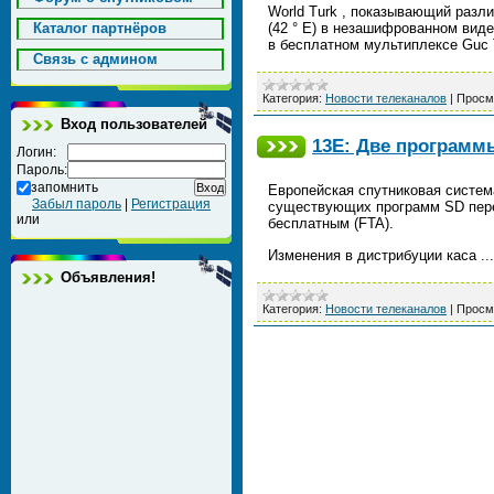
World Turk , показывающий разли
Каталог партнёров
(42 ° E) в незашифрованном виде
в бесплатном мультиплексе Guc
Cвязь с админом
Категория:
Новости телеканалов
|
Просм
Вход пользователей
13E: Две программ
Логин:
Пароль:
запомнить
Европейская спутниковая система
Забыл пароль
|
Регистрация
существующих программ SD пере
или
бесплатным (FTA).
Изменения в дистрибуции каса
..
Объявления!
Категория:
Новости телеканалов
|
Просм