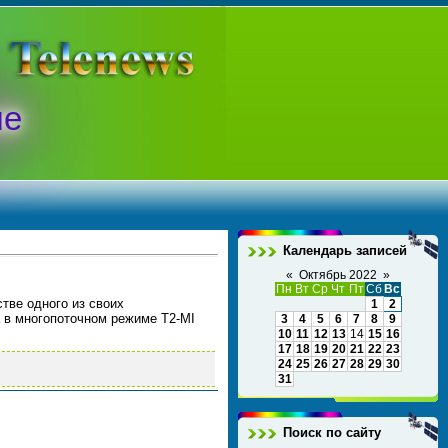
ые
Календарь записей
«
Октябрь 2022
»
Пн
Вт
Ср
Чт
Пт
Сб
Вс
тве одного из своих
1
2
а в многопоточном режиме T2-MI
3
4
5
6
7
8
9
10
11
12
13
14
15
16
17
18
19
20
21
22
23
24
25
26
27
28
29
30
31
Поиск по сайту