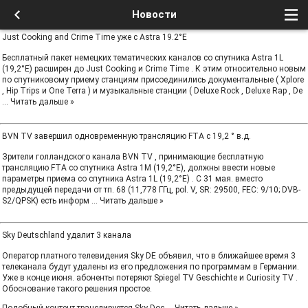
Новости
Just Cooking and Crime Time уже с Astra 19.2°E
Бесплатный пакет немецких тематических каналов со спутника Astra 1L
(19,2°E) расширен до Just Cooking и Crime Time . К этим относительно новым
по спутниковому приему станциям присоединились документальные ( Xplore
, Hip Trips и One Terra ) и музыкальные станции ( Deluxe Rock , Deluxe Rap , De
...
Читать дальше »
BVN TV завершил одновременную трансляцию FTA с 19,2 ° в.д.
Зрители голландского канала BVN TV , принимающие бесплатную
трансляцию FTA со спутника Astra 1M (19,2°E), должны ввести новые
параметры приема со спутника Astra 1L (19,2°E) . С 31 мая. вместо
предыдущей передачи от тп. 68 (11,778 ГГц, pol. V, SR: 29500, FEC: 9/10; DVB-
S2/QPSK) есть информ
...
Читать дальше »
Sky Deutschland удалит 3 канала
Оператор платного телевидения Sky DE объявил, что в ближайшее время 3
телеканала будут удалены из его предложения по программам в Германии.
Уже в конце июня. абоненты потеряют Spiegel TV Geschichte и Curiosity TV .
Обоснование такого решения простое.