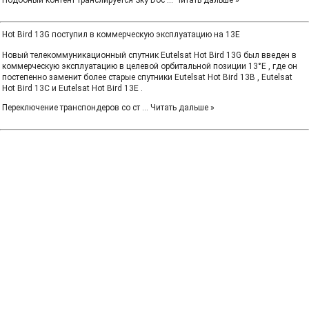
Подобный контент транслируется Sky Doc
...
Читать дальше »
Hot Bird 13G поступил в коммерческую эксплуатацию на 13E
Новый телекоммуникационный спутник Eutelsat Hot Bird 13G был введен в
коммерческую эксплуатацию в целевой орбитальной позиции 13°E , где он
постепенно заменит более старые спутники Eutelsat Hot Bird 13B , Eutelsat
Hot Bird 13C и Eutelsat Hot Bird 13E .
Переключение транспондеров со ст
...
Читать дальше »