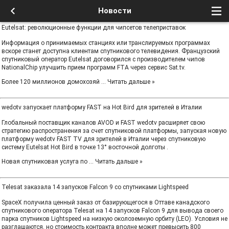
Новости
Eutelsat: революционные функции для чипсетов телеприставок
Информация о принимаемых станциях или транслируемых программах
вскоре станет доступна клиентам спутникового телевидения. Французский
спутниковый оператор Eutelsat договорился с производителем чипов
NationalChip улучшить прием программ FTA через сервис Sat.tv.
Более 120 миллионов домохозяй
...
Читать дальше »
wedotv запускает платформу FAST на Hot Bird для зрителей в Италии
Глобальный поставщик каналов AVOD и FAST wedotv расширяет свою
стратегию распространения за счет спутниковой платформы, запуская новую
платформу wedotv FAST TV для зрителей в Италии через спутниковую
систему Eutelsat Hot Bird в точке 13° восточной долготы .
Новая спутниковая услуга по
...
Читать дальше »
Telesat заказала 14 запусков Falcon 9 со спутниками Lightspeed
SpaceX получила ценный заказ от базирующегося в Оттаве канадского
спутникового оператора Telesat на 14 запусков Falcon 9 для вывода своего
парка спутников Lightspeed на низкую околоземную орбиту (LEO). Условия не
разглашаются, но стоимость контракта вполне может превысить 800