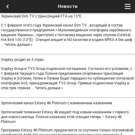
Новости
Украинский Dim TV с трансляцией FTA на 13°E
С 1 февраля этого года Украинский канал Dim TV , входящий в состав
государственного предприятия « Мультимедийная платформа зарубежного
вещания Украины» , приступил к тестовому вещанию через спутник Eutelsat
Hot Bird 13G (13°E) . Станция вещает в HD качестве в кодеке MPEG-4 без шиф
...
Читать дальше »
Viaplay уходит из 3 стран
Viaplay Group и TV3 Group подписали соглашение. Согласно его условиям, с
1 февраля текущего года Полное предложение спортивных трансляций
Viaplay в Эстонии, Литве и Латвии будет передано по сублицензии потоковой
платформе Go3, принадлежащей TV3 Group. Прямые подписчики Viaplay в
этих трех странах
...
Читать дальше »
Эротический канал Extasy 4K Platinum с измененным названием
Эротический телеканал Extasy 4K вещает под новым названием с первого
дня нового месяца. Полное название этой станции теперь — Extasy 4K
Platinum.
Программа Extasy 4K Platinum предлагается со спутника только спутниковой