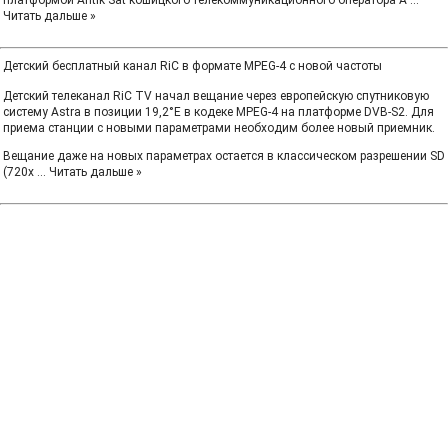
платформой Antik Sat кошицкого телекоммуникационного оператора A
...
Читать дальше »
Детский бесплатный канал RiC в формате MPEG-4 с новой частоты
Детский телеканал RiC TV начал вещание через европейскую спутниковую
систему Astra в позиции 19,2°E в кодеке MPEG-4 на платформе DVB-S2. Для
приема станции с новыми параметрами необходим более новый приемник.
Вещание даже на новых параметрах остается в классическом разрешении SD
(720x
...
Читать дальше »