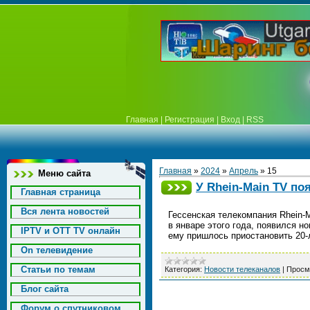
Главная
|
Регистрация
|
Вход
|
RSS
Главная
»
2024
»
Апрель
»
15
Меню сайта
У Rhein-Main TV п
Главная страница
Вся лента новостей
Гессенская телекомпания Rhein-M
в январе этого года, появился н
IPTV и OTT TV онлайн
ему пришлось приостановить 20
On телевидение
Статьи по темам
Категория:
Новости телеканалов
|
Просм
Блог сайта
Форум о спутниковом