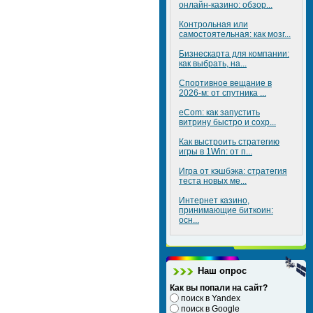
онлайн-казино: обзор...
Контрольная или
самостоятельная: как мозг...
Бизнескарта для компании:
как выбрать, на...
Спортивное вещание в
2026-м: от спутника ...
eCom: как запустить
витрину быстро и сохр...
Как выстроить стратегию
игры в 1Win: от п...
Игра от кэшбэка: стратегия
теста новых ме...
Интернет казино,
принимающие биткоин:
осн...
Наш опрос
Как вы попали на сайт?
поиск в Yandex
поиск в Google