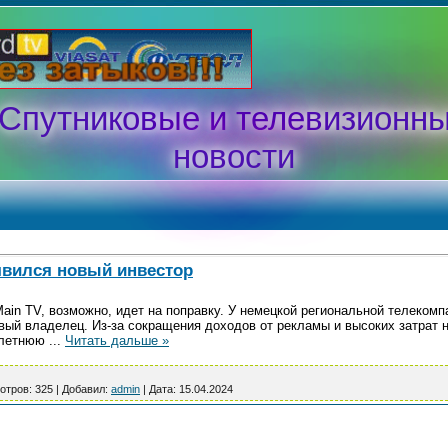
Спутниковые и телевизионн
новости
оявился новый инвестор
ain TV, возможно, идет на поправку. У немецкой региональной телекомп
овый владелец. Из-за сокращения доходов от рекламы и высоких затрат 
-летнюю
...
Читать дальше »
отров:
325
|
Добавил:
admin
|
Дата:
15.04.2024