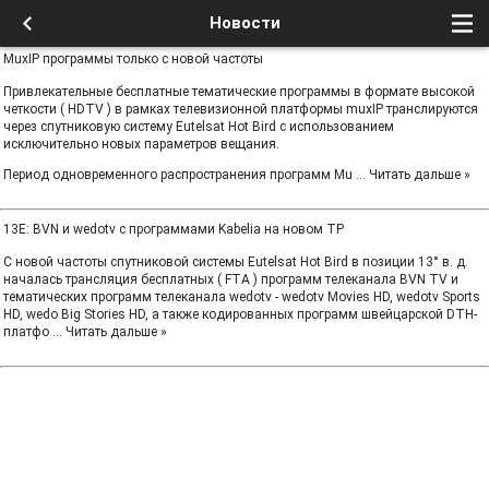
Новости
MuxIP программы только с новой частоты
Привлекательные бесплатные тематические программы в формате высокой
четкости ( HDTV ) в рамках телевизионной платформы muxIP транслируются
через спутниковую систему Eutelsat Hot Bird с использованием
исключительно новых параметров вещания.
Период одновременного распространения программ Mu
...
Читать дальше »
13E: BVN и wedotv с программами Kabelia на новом TP
С новой частоты спутниковой системы Eutelsat Hot Bird в позиции 13° в. д.
началась трансляция бесплатных ( FTA ) программ телеканала BVN TV и
тематических программ телеканала wedotv - wedotv Movies HD, wedotv Sports
HD, wedo Big Stories HD, а также кодированных программ швейцарской DTH-
платфо
...
Читать дальше »