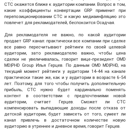
СТС окажется ближе к аудитории компании. Вопрос в том,
какие коэффициенты конвертации GRP применит при
перепозиционировании CTC и какую медиаинфляцию это
повлечет для рекламодателей, беспокоится Осадчая.
Для рекламодателя не важно, по какой аудитории
продает GRP канал: практически все компании при сделке
все равно пересчитывают рейтинги по своей целевой
аудитории, зато рекламодателю важно, чтобы цена
сделки не увеличивалась, говорит вице-президент OMD
MD|PHD Group Илья Герцев. По данным OMD MD|PHD, на
текущий момент рейтинги у аудитории 14-44 на канале
практически такие же, как и у аудитории в возрaсте 6-54
лет. Поэтому, для того чтобы получить дополнительную
прибыль, СТС нужно будет кардинально поменять
контент в соответствии с предпочтениями новой
аудитории, считает Герцев. Сможет ли CTC
компенсировать выпадающие доходы после отказа от
детской аудитории, будет зависеть от того, сумеет ли
канал привлечь в достаточном количестве новую
аудиторию в утреннее и дневное время, говорит Герцев.