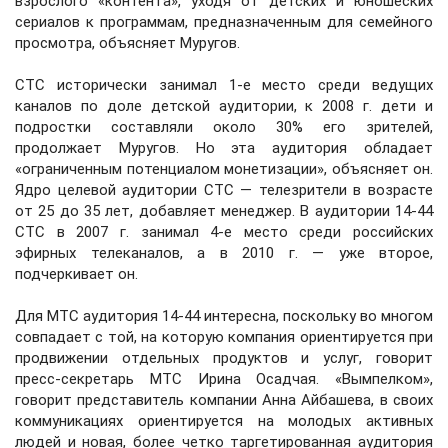
взрослого «контента», уходя от детских и юношеских
сериалов к программам, предназначенным для семейного
просмотра, объясняет Муругов.
СТС исторически занимал 1-е место среди ведущих
каналов по доле детской аудитории, к 2008 г. дети и
подростки составляли около 30% его зрителей,
продолжает Муругов. Но эта аудитория обладает
«ограниченным потенциалом монетизации», объясняет он.
Ядро целевой аудитории CTC — телезрители в возрасте
от 25 до 35 лет, добавляет менеджер. В аудитории 14-44
СТС в 2007 г. занимал 4-е место среди российских
эфирных телеканалов, а в 2010 г. — уже второе,
подчеркивает он.
Для МТС аудитория 14-44 интересна, поскольку во многом
совпадает с той, на которую компания ориентируется при
продвижении отдельных продуктов и услуг, говорит
пресс-секретарь МТС Ирина Осадчая. «Вымпелком»,
говорит представитель компании Анна Айбашева, в своих
коммуникациях ориентируется на молодых активных
людей и новая, более четко таргетированная аудитория