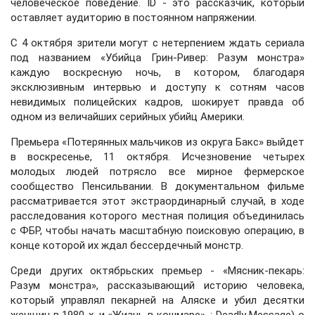
человеческое поведение. ID - это рассказчик, который
оставляет аудиторию в постоянном напряжении.
С 4 октября зрители могут с нетерпением ждать сериала
под названием «Убийца Грин-Ривер: Разум монстра»
каждую воскресную ночь, в котором, благодаря
эксклюзивным интервью и доступу к сотням часов
невидимых полицейских кадров, шокирует правда об
одном из величайших серийных убийц Америки.
Премьера «Потерянных мальчиков из округа Бакс» выйдет
в воскресенье, 11 октября. Исчезновение четырех
молодых людей потрясло все мирное фермерское
сообщество Пенсильвании. В документальном фильме
рассматривается этот экстраординарный случай, в ходе
расследования которого местная полиция объединилась
с ФБР, чтобы начать масштабную поисковую операцию, в
конце которой их ждал бессердечный монстр.
Среди других октябрьских премьер - «Мясник-пекарь:
Разум монстра», рассказывающий историю человека,
который управлял пекарней на Аляске и убил десятки