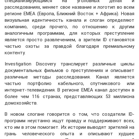
специализирующийся на уголовных делах и
расследованиях, меняет свое название и логотип во всем
регионе EMEA (Европа, Ближний Восток + Африка). Новая
визуальная идентичность канала и слоган определяют
компанию, среди прочего, по отношению к другим
аналогичным программам, для которых преступление
является просто развлечением, а зрители ID становятся
частью охоты за правдой благодаря премиальному
контенту.
Investigation Discovery транслирует различные циклы
документальных фильмов о преступлениях и описывает
различные методы расследования. Канал является
частью портфолио кабельного, спутникового или
интернет-телевидения. В регионе EMEA канал доступен в
более чем 116 странах, представляющих 53 миллиона
домохозяйств.
В новом слогане говорится о том, что создатели ID-
программ неустанно ищут правду и поддерживают всех,
кто им в этом помогает. Их истории выводят зрителей на
грань человеческого опыта и описывают худшее