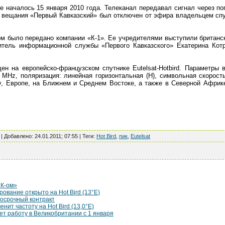
е началось 15 января 2010 года. Телеканал передавал сигнал через по
и вещания «Первый Кавказский» был отключен от эфира владельцем сп
м было передано компании «К-1». Ее учредителями выступили британс
тель информационной службы «Первого Кавказского» Екатерина Котр
 на европейско-французском спутнике Eutelsat-Hotbird. Параметры в
5 MHz, поляризация: линейная горизонтальная (H), символьная скорост
у, Европе, на Ближнем и Среднем Востоке, а также в Северной Африк
 |
Добавлено
:
24.01.2011; 07:55
|
Теги
:
Hot Bird
,
пик
,
Eutelsat
ИК-ом»
ование открыто на Hot Bird (13°E)
госрочный контракт
нит частоту на Hot Bird (13,0°E)
ет работу в Великобритании с 1 января