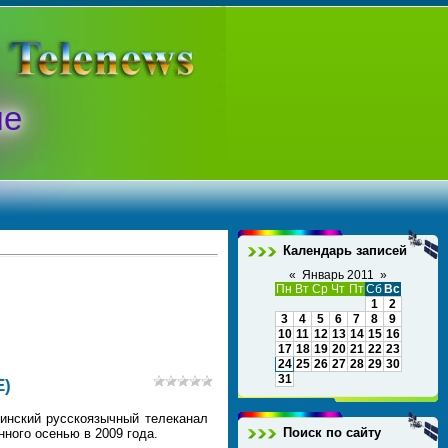
ые
Календарь записей
«
Январь 2011
»
Пн
Вт
Ср
Чт
Пт
Сб
Вс
1
2
3
4
5
6
7
8
9
10
11
12
13
14
15
16
17
18
19
20
21
22
23
24
25
26
27
28
29
30
31
E)
зинский русскоязычный телеканал
Поиск по сайту
ного осенью в 2009 года.