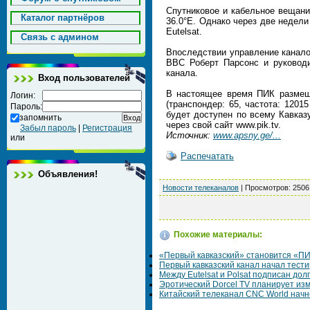
Спутниковое и кабельное вещани
Каталог партнёров
36.0°E. Однако через две недел
Eutelsat.
Cвязь с админом
Впоследствии управление канало
ВВС Роберт Парсонс и руководи
канала.
Вход пользователей
В настоящее время ПИК размещен
Логин:
(транспондер: 65, частота: 1201
Пароль:
будет доступен по всему Кавказ
запомнить
через свой сайт www.pik.tv.
Забыл пароль
|
Регистрация
Источник:
www.apsny.ge/...
или
Распечатать
Объявления!
Новости телеканалов
|
Просмотров
: 2506
Похожие материалы:
«Первый кавказский» становится «П
Первый кавказский канал начал тестир
Между Eutelsat и Polsat подписан дол
Эротический Dorcel TV планирует изме
Китайский телеканал CNC World начн