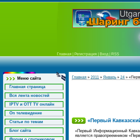
Главная
|
Регистрация
|
Вход
|
RSS
Главная
»
2011
»
Январь
»
24
» «Первы
Меню сайта
Главная страница
Вся лента новостей
IPTV и OTT TV онлайн
On телевидение
«Первый Кавказский»
Статьи по темам
Блог сайта
«Первый Информационный Кавказс
является правопреемником «Перво
Форум о спутниковом