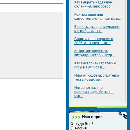
Как выбрать надежное
онлайн-казино: обзор...
Контрольная или
самостоятельная: как мозг...
Бизнескарта для компании:
как выбрать, на...
Спортивное вещание в
2026-м: от спутника ...
eCom: как запустить
витрину быстро и сохр...
Как выстроить стратегию
игры в 1Win: от п...
Игра от кэшбэка: стратегия
теста новых ме...
Интернет казино,
принимающие биткоин:
осн...
Наш опрос
От куда Вы ?
Россия