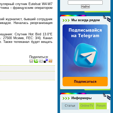
пулярный спутник Eutelsat W4-W7
утника – французским оператором
кий журналист, бывший сотрудник
Мы всегда рядом
икадзе. Началась реорганизация
ещания: Спутник Hot Bird 13.0°E
ь: 27500 Мсимв, FEC: 3/4). Канал
е. Также телеканал будет вещать
Поделиться
:
Информеры
Статьи
OnlineTV
Forum