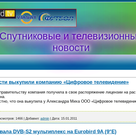
Спутниковые и телевизионн
новости
сти выкупили компанию «Цифровое телевидение»
равительству компания получила в свое распоряжение лицензии на рас
на.
вестно, что она выкупила у Александра Миха ООО «Цифровое телевидение
смотров:
1466
|
Добавил:
admin
|
Дата:
15.01.2011
овала DVB-S2 мультиплекс на Eurobird 9A (9°E)