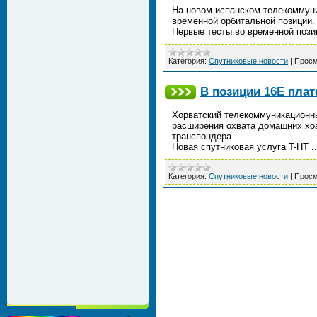
На новом испанском телекоммуни
временной орбитальной позиции. 
Первые тесты во временной пози
Категория:
Спутниковые новости
|
Просм
В позиции 16Е пла
Хорватский телекоммуникационн
расширения охвата домашних хоз
транспондера.
Новая спутниковая услуга T-HT
.
Категория:
Спутниковые новости
|
Просм