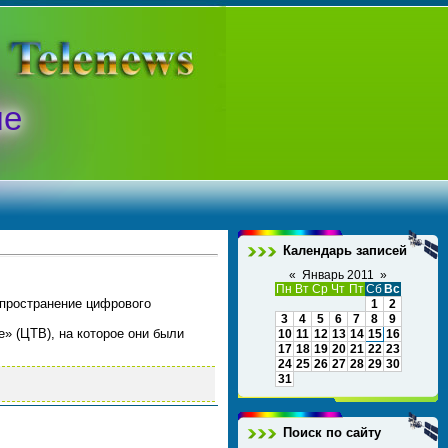
ые
Календарь записей
«
Январь 2011
»
Пн
Вт
Ср
Чт
Пт
Сб
Вс
пространение цифрового
1
2
3
4
5
6
7
8
9
» (ЦТВ), на которое они были
10
11
12
13
14
15
16
17
18
19
20
21
22
23
24
25
26
27
28
29
30
31
Поиск по сайту