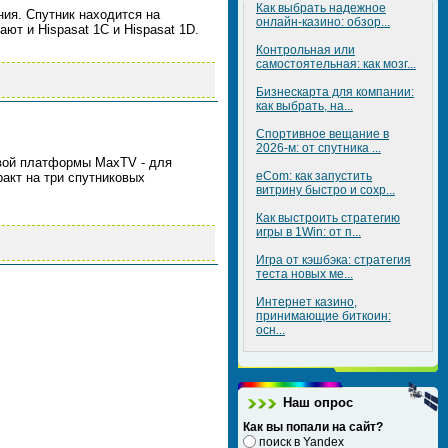
Как выбрать надежное
ия. Спутник находится на
онлайн-казино: обзор...
ют и Hispasat 1C и Hispasat 1D.
Контрольная или
самостоятельная: как мозг...
Бизнескарта для компании:
как выбрать, на...
Спортивное вещание в
2026-м: от спутника ...
овой платформы MaxTV - для
eCom: как запустить
акт на три спутниковых
витрину быстро и сохр...
Как выстроить стратегию
игры в 1Win: от п...
Игра от кэшбэка: стратегия
теста новых ме...
Интернет казино,
принимающие биткоин:
осн...
Наш опрос
Как вы попали на сайт?
поиск в Yandex