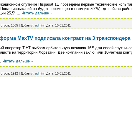
кационном спутнике Hispasat 1E проведены первые технические испытан
После испытаний он будет перемещен в позицию 30°W, где сейчас работа
ции 25,5°
...
Читать дальше »
отров:
1565
|
Добавил:
admin
|
Дата:
15.01.2011
тформа MaxTV подписала контракт на 3 транспондера
ый оператор T-HT выбрал орбитальную позицию 16E для своей спутник
яйств на территории Хорватии. Две компании заключили 10-летний контр
..
Читать дальше »
отров:
1912
|
Добавил:
admin
|
Дата:
15.01.2011