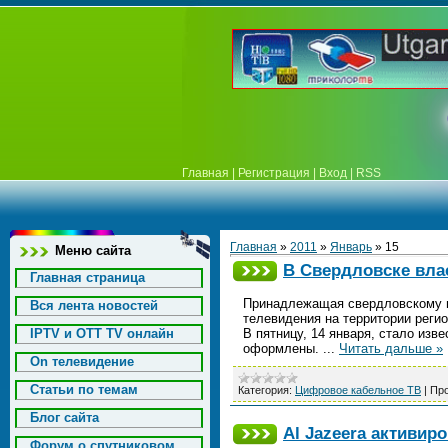
Главная
|
Регистрация
|
Вход
|
RSS
Главная
»
2011
»
Январь
»
15
Меню сайта
В Свердловске вла
Главная страница
Принадлежащая свердловскому п
Вся лента новостей
телевидения на территории регио
IPTV и OTT TV онлайн
В пятницу, 14 января, стало из
оформлены.
...
Читать дальше »
On телевидение
Статьи по темам
Категория:
Цифровое кабельное ТВ
|
Про
Блог сайта
Al Jazeera активир
Форум о спутниковом