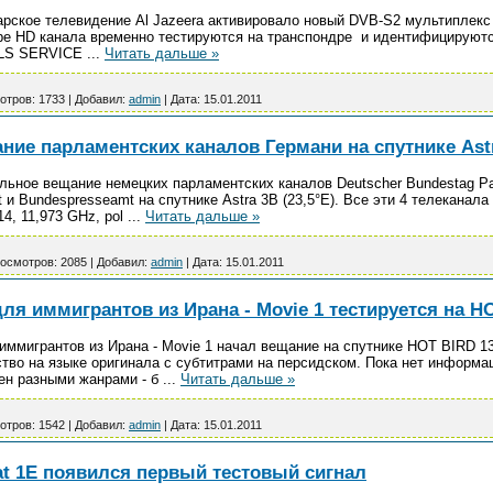
атарское телевидение Al Jazeera активировало новый DVB-S2 мультиплекс
ыре HD канала временно тестируются на транспондре и идентифицируютс
ALS SERVICE
...
Читать дальше »
отров:
1733
|
Добавил:
admin
|
Дата:
15.01.2011
ие парламентских каналов Германи на спутнике Astra
льное вещание немецких парламентских каналов Deutscher Bundestag Pa
t и Bundespresseamt на спутнике Astra 3B (23,5°E). Все эти 4 телеканал
14, 11,973 GHz, pol
...
Читать дальше »
осмотров:
2085
|
Добавил:
admin
|
Дата:
15.01.2011
я иммигрантов из Ирана - Movie 1 тестируется на HO
иммигрантов из Ирана - Movie 1 начал вещание на спутнике HOT BIRD 1
во на языке оригинала с субтитрами на персидском. Пока нет информа
ен разными жанрами - б
...
Читать дальше »
отров:
1542
|
Добавил:
admin
|
Дата:
15.01.2011
at 1E появился первый тестовый сигнал