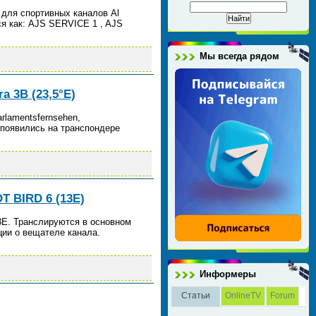
 для спортивных каналов Al
я как: AJS SERVICE 1 , AJS
Мы всегда рядом
 3B (23,5°E)
rlamentsfernsehen,
а появились на транспондере
T BIRD 6 (13E)
3E. Транслируются в основном
ции о вещателе канала.
Информеры
Статьи
OnlineTV
Forum