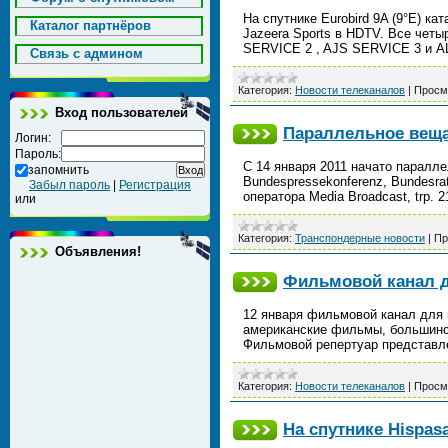
На спутнике Eurobird 9A (9°E) к
Каталог партнёров
Jazeera Sports в HDTV. Все чет
SERVICE 2 , AJS SERVICE 3 и 
Cвязь с админом
Категория:
Новости телеканалов
|
Просм
Вход пользователей
Параллельное вещан
Логин:
Пароль:
C 14 января 2011 начато паралле
запомнить
Bundespressekonferenz, Bundesra
Забыл пароль
|
Регистрация
оператора Media Broadcast, trp. 2
или
Категория:
Транспондерные новости
|
Пр
Объявления!
Фильмовой канал дл
12 января фильмовой канал для 
американские фильмы, большинст
Фильмовой репертуар представл
Категория:
Новости телеканалов
|
Просм
На спутнике Hispas