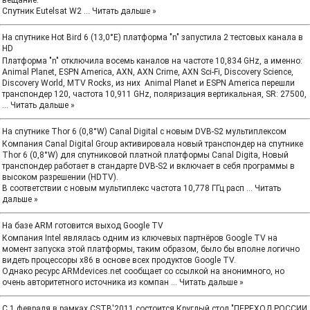
вещание:
Спутник Eutelsat W2
...
Читать дальше »
На спутнике Hot Bird 6 (13,0°E) платформа "n" запустила 2 тестовых канала в
HD
Платформа "n" отключила восемь каналов на частоте 10,834 GHz, а именно:
Animal Planet, ESPN America, AXN, AXN Crime, AXN Sci-Fi, Discovery Science,
Discovery World, MTV Rocks, из них Animal Planet и ESPN America перешли
транспондер 120, частота 10,911 GHz, поляризация вертикальная, SR: 27500,
...
Читать дальше »
На спутнике Thor 6 (0,8°W) Canal Digital с новым DVB-S2 мультиплексом
Компания Canal Digital Group активировала новый транспондер на спутнике
Thor 6 (0,8°W) для спутниковой платной платформы Canal Digita, Новый
транспондер работает в стандарте DVB-S2 и включает в себя программы в
высоком разрешении (HDTV).
В соответствии с новым мультиплекс частота 10,778 ГГц расп
...
Читать
дальше »
На базе ARM готовится выход Google TV
Компания Intel являлась одним из ключевых партнёров Google TV на
момент запуска этой платформы, таким образом, было бы вполне логично
видеть процессоры x86 в основе всех продуктов Google TV.
Однако ресурс ARMdevices.net сообщает со ссылкой на анонимного, но
очень авторитетного источника из компан
...
Читать дальше »
С 1 февраля в рамках CSTB'2011 состоится Круглый стол "ПЕРЕХОД РОССИИ