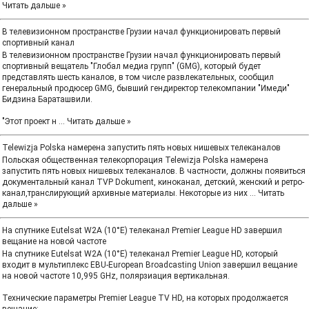
Читать дальше »
В телевизионном пространстве Грузии начал функционировать первый
спортивный канал
В телевизионном пространстве Грузии начал функционировать первый
спортивный вещатель "Глобал медиа групп" (GMG), который будет
представлять шесть каналов, в том числе развлекательных, сообщил
генеральный продюсер GMG, бывший гендиректор телекомпании "Имеди"
Бидзина Бараташвили.
"Этот проект н
...
Читать дальше »
Telewizja Polska намерена запустить пять новых нишевых телеканалов
Польская общественная телекорпорация Telewizja Polska намерена
запустить пять новых нишевых телеканалов. В частности, должны появиться
документальный канал TVP Dokument, киноканал, детский, женский и ретро-
канал,транслирующий архивные материалы. Некоторые из них
...
Читать
дальше »
На спутнике Eutelsat W2A (10°E) телеканал Premier League HD завершил
вещание на новой частоте
На спутнике Eutelsat W2A (10°E) телеканал Premier League HD, который
входит в мультиплекс EBU-European Broadcasting Union завершил вещание
на новой частоте 10,995 GHz, полярзиация вертикальная.
Технические параметры Premier League TV HD, на которых продолжается