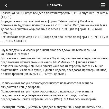
Новости
Телеканал VH-1 Europe войдет в пакет платформы "TP" на спутнике Hot Bird 6
(13,0°E)
В предложении спутниковой платформы Telekomunikacji Polskiej в
ближайшем будущем появится канал VH-1 Europe. Сегодня на канале была
добавлена система кодирования Viaccess PC 3,0 (платформа TP - Provid
032A00).
Технические параметры VH-1 Europe для абонентов платформ TP, CYFRY+ и n
...
Читать дальше »
Sky в следующем месяце расширит свое предложение музыкальным
каналом MTV Music
Британская спутниковая платформа Sky в следующем месяце расширит свое
предложение музыкальным каналом MTV Music - с 1 февраля канал
появится на позиции № 350 в списке каналов платформы Sky. MTV Music
будет вещать 24 часа в сутки, 7 дней в неделю, предлагая премьеры клипов,
а также трансляции живых к
...
Читать дальше »
Полноценный запуск первого российского исламского телеканала
ожидается в конце февраля
Полноценный запуск первого российского исламского телеканала
ожидается в конце февраля - начале марта этого года, сообщил
председатель Совета муфтиев России (СМР) РИА Новости во вторник.
Президент России Дмитрий Медведев в августе 2009 года на встрече по
...