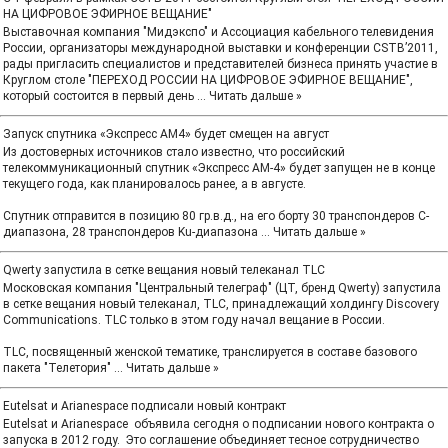
НА ЦИФРОВОЕ ЭФИРНОЕ ВЕЩАНИЕ"
Выставочная компания "Мидэкспо" и Ассоциация кабельного телевидения
России, организаторы международной выставки и конференции CSTB’2011,
рады пригласить специалистов и представителей бизнеса принять участие в
Круглом столе "ПЕРЕХОД РОССИИ НА ЦИФРОВОЕ ЭФИРНОЕ ВЕЩАНИЕ",
который состоится в первый день
...
Читать дальше »
Запуск спутника «Экспресс AM4» будет смещен на август
Из достоверных источников стало известно, что российский
телекоммуникационный спутник «Экспресс AM-4» будет запущен не в конце
текущего года, как планировалось ранее, а в августе.
Спутник отправится в позицию 80 гр.в.д., на его борту 30 транспондеров C-
диапазона, 28 транспондеров Ku-диапазона
...
Читать дальше »
Qwerty запустила в сетке вещания новый телеканал TLC
Московская компания "Центральный телеграф" (ЦТ, бренд Qwerty) запустила
в сетке вещания новый телеканал, TLC, принадлежащий холдингу Discovery
Communications. TLC только в этом году начал вещание в России.
TLC, посвященный женской тематике, транслируется в составе базового
пакета "Телетория"
...
Читать дальше »
Eutelsat и Arianespace подписали новый контракт
Eutelsat и Arianespace объявила сегодня о подписании нового контракта о
запуска в 2012 году. Это соглашение объединяет тесное сотрудничество