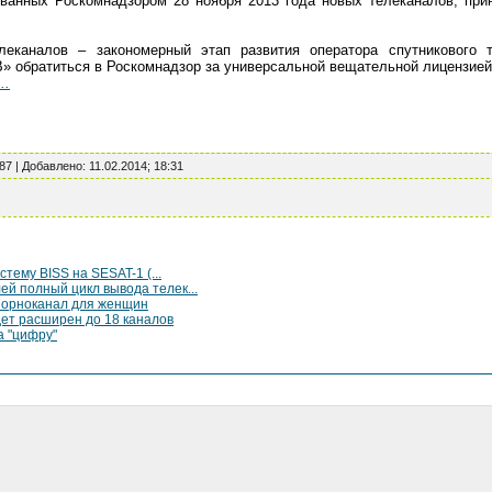
ованных Роскомнадзором 28 ноября 2013 года новых телеканалов, п
леканалов – закономерный этап развития оператора спутникового
» обратиться в Роскомнадзор за универсальной вещательной лицензией
..
287 |
Добавлено
:
11.02.2014; 18:31
стему BISS на SESAT-1 (...
й полный цикл вывода телек...
 порноканал для женщин
ет расширен до 18 каналов
а "цифру"