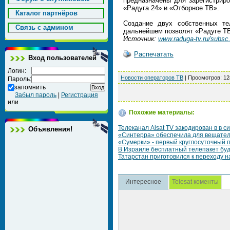
предназначены для зарегистрир
«Радуга 24» и «Отборное ТВ».
Каталог партнёров
Создание двух собственных те
Cвязь с админом
дальнейшем позволят «Радуге ТВ
Источник:
www.raduga-tv.ru/subsc.
Распечатать
Вход пользователей
Логин:
Новости операторов ТВ
|
Просмотров
: 1
Пароль:
запомнить
Забыл пароль
|
Регистрация
или
Похожие материалы:
Телеканал Alsat TV закодирован в в си
Объявления!
«Синтерра» обеспечила для вещателе
«Сумерки» - первый круглосуточный
В Израиле бесплатный телепакет буд
Татарстан приготовился к переходу н
Интересное
Telesat коменты