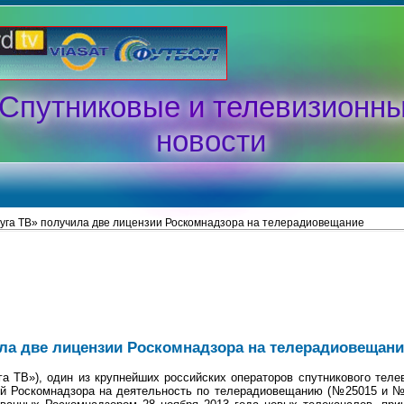
Спутниковые и телевизионн
новости
уга ТВ» получила две лицензии Роскомнадзора на телерадиовещание
ла две лицензии Роскомнадзора на телерадиовещани
 ТВ»), один из крупнейших российских операторов спутникового теле
ий Роскомнадзора на деятельность по телерадиовещанию (№25015 и №2