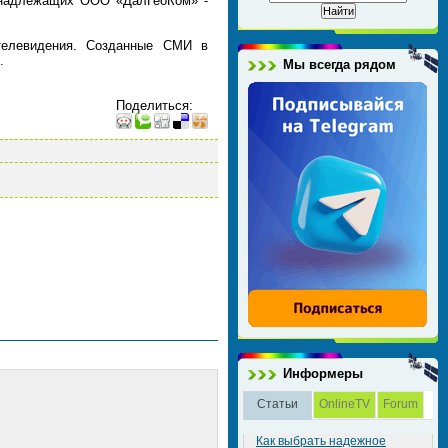
ринадлежащих ООО «ДалГеоКом» -
 телевидения. Созданные СМИ в
.
Мы всегда рядом
Поделиться
:
Информеры
Статьи
OnlineTV
Forum
Как выбрать надежное