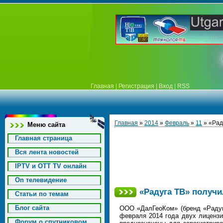
Главная
|
Регистрация
|
Вход
|
RSS
Главная
»
2014
»
Февраль
»
11
» «Рад
Меню сайта
Главная страница
Вся лента новостей
IPTV и OTT TV онлайн
On телевидение
«Радуга ТВ» получи
Статьи по темам
Блог сайта
ООО «ДалГеоКом» (бренд «Радуга
февраля 2014 года двух лиценз
Форум о спутниковом