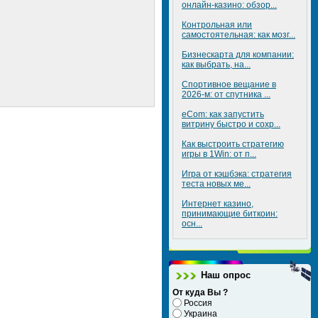
онлайн-казино: обзор...
Контрольная или
самостоятельная: как мозг...
Бизнескарта для компании:
как выбрать, на...
Спортивное вещание в
2026-м: от спутника ...
eCom: как запустить
витрину быстро и сохр...
Как выстроить стратегию
игры в 1Win: от п...
Игра от кэшбэка: стратегия
теста новых ме...
Интернет казино,
принимающие биткоин:
осн...
Наш опрос
От куда Вы ?
Россия
Украина