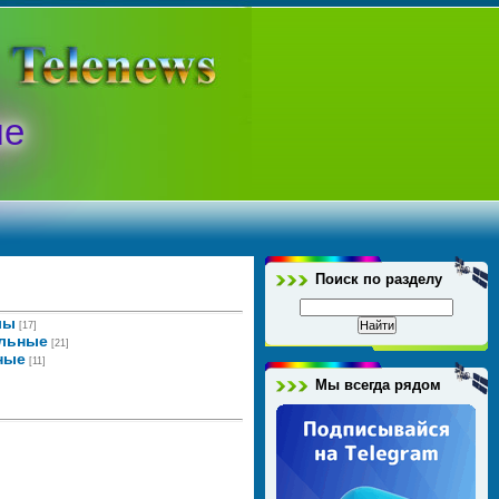
ые
Поиск по разделу
лы
[17]
ельные
[21]
ные
[11]
Мы всегда рядом