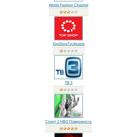
World Fashion Channel
TopShopTvUkraine
ТВ 3
Спорт 2 НВО Поверхность