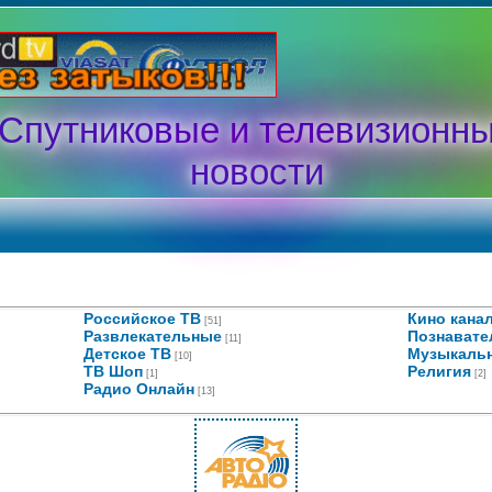
Спутниковые и телевизионн
новости
Российское ТВ
Кино кана
[51]
Развлекательные
Познават
[11]
Детское ТВ
Музыкаль
[10]
ТВ Шоп
Религия
[1]
[2]
Радио Онлайн
[13]