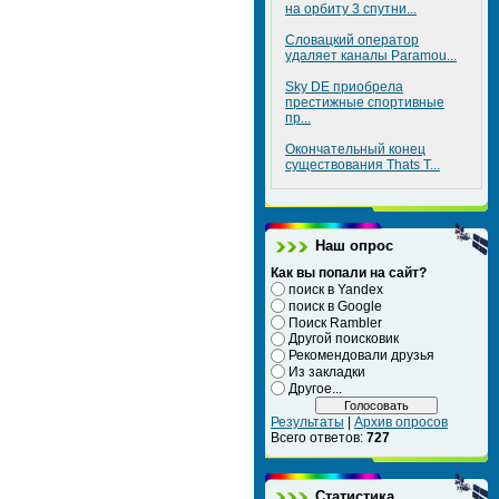
на орбиту 3 спутни...
Словацкий оператор
удаляет каналы Paramou...
Sky DE приобрела
престижные спортивные
пр...
Окончательный конец
существования Thats T...
Наш опрос
Как вы попали на сайт?
поиск в Yandex
поиск в Google
Поиск Rambler
Другой поисковик
Рекомендовали друзья
Из закладки
Другое...
Результаты
|
Архив опросов
Всего ответов:
727
Статистика