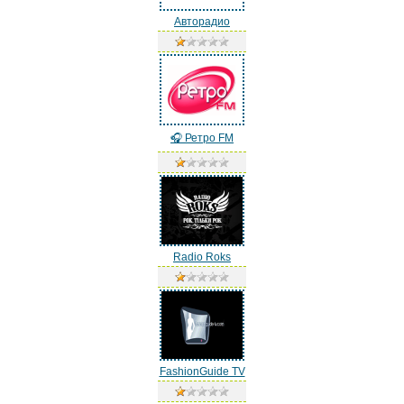
Авторадио
🎧 Ретро FM
Radio Roks
FashionGuide TV