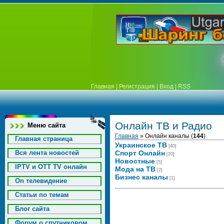
Главная
|
Регистрация
|
Вход
|
RSS
Онлайн ТВ и Радио
Меню сайта
Главная
»
Онлайн каналы
(
144
)
Главная страница
Украинское ТВ
[40]
Вся лента новостей
Спорт Онлайн
[20]
Новостные
[5]
IPTV и OTT TV онлайн
Мода на ТВ
[2]
Бизнес каналы
[1]
On телевидение
Статьи по темам
Блог сайта
Форум о спутниковом