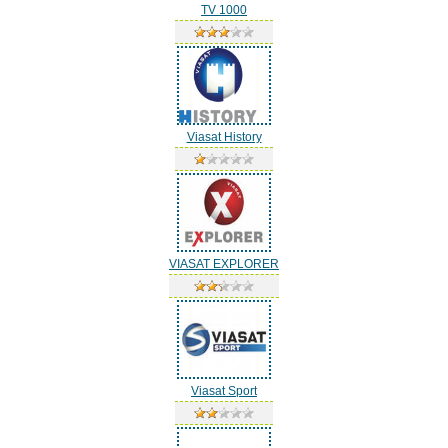
TV 1000
Viasat History
VIASAT EXPLORER
Viasat Sport