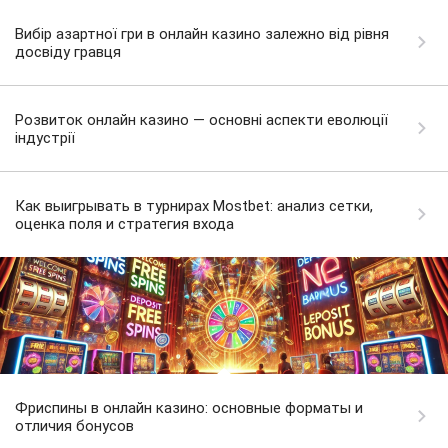
Вибір азартної гри в онлайн казино залежно від рівня
досвіду гравця
Розвиток онлайн казино — основні аспекти еволюції
індустрії
Как выигрывать в турнирах Mostbet: анализ сетки,
оценка поля и стратегия входа
Фриспины в онлайн казино: основные форматы и
отличия бонусов