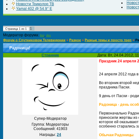
Новос
Новости Триколор ТВ
Новост
Yamal 402 @ 54.9° E
1
Страница
1
из
1
Модератор форума:
,
lion
dex
Форум о Спутниковом Телевидении
»
Разное
»
Разные темы и просто треп
»
Р
Радоница!
Странник
Дата: Вт, 24.04.2012, 
Праздник 24 апреля 2
24 апреля 2012 года 
Во вторник второй не
праздника Пасхи.
9 день от Пасхи - ро
Радоница - день осо
Первоначально Радони
приносили жертвы из 
Супер-Модератор
которое ей оказывают
Группа: Модераторы
особенно старались з
Сообщений:
41903
Награды:
24
Обычаи Радоницы