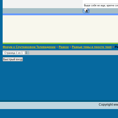
Выше себя не ищи, крепче се
Форум о Спутниковом Телевидении
»
Разное
»
Разные темы и просто треп
»
Р
1
Страница
1
из
1
Copyright ww