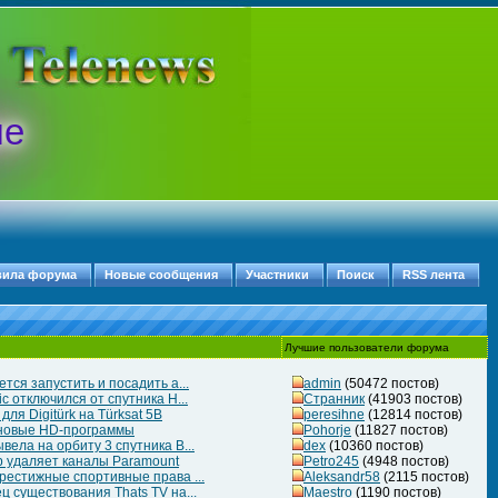
ые
вила форума
Новые сообщения
Участники
Поиск
RSS лента
Лучшие пользователи форума
тся запустить и посадить а...
admin
(50472 постов)
c отключился от спутника H...
Странник
(41903 постов)
ля Digitürk на Türksat 5B
peresihne
(12814 постов)
 новые HD-программы
Pohorje
(11827 постов)
ела на орбиту 3 спутника B...
dex
(10360 постов)
 удаляет каналы Paramount
Petro245
(4948 постов)
рестижные спортивные права ...
Aleksandr58
(2115 постов)
 существования Thats TV на...
Maestro
(1190 постов)