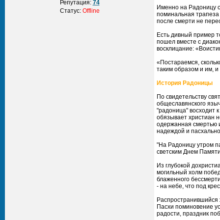
Репутация:
74
Именно на Радоницу с
Статус:
Offline
поминальная трапеза 
после смерти не перес
Есть дивный пример т
пошел вместе с диакон
восклицание: «Воисти
«Постараемся, скольк
таким образом и им, и
История Радоницы
По свидетельству свят
общеславянского языч
"радоница" восходит к
обязывает христиан не
одержанная смертью и
надеждой и пасхально
"На Радоницу утром па
светским Днем Памяти
Из глубокой дохристи
могильный холм побе
блаженного бессмертия
- на небе, что под кр
Распространившийся ж
Пасхи поминовение усо
радости, праздник по