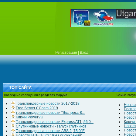
Регистрация
|
Вход
ТОП САЙТА
Последние сообщения в разделах форума
Самые попул
Транспондерные новости 2017-2018
Новост
Free Server CCcam 2019
Беспла
транспондерные новости "Экспресс-8...
Новост
Ключи PowerVU
Новост
Транспондерные новости Express AT1, 56.0...
Ключи к
Новост
Спутниковые новости - запуск спутников
Новост
Транспондерные новости ABS 2, 75.0°E
Новост
Новости НТВ ПЛЮС (без обсуждений)