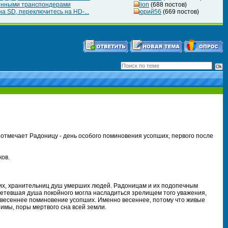
ченными транспондерами
lion
(688 постов)
а SD, переключитесь на HD-...
юрий56
(669 постов)
отмечает Радоницу - день особого поминовения усопших, первого после
ков.
их, хранительниц душ умерших людей. Радоницам и их подопечным
летевшая душа покойного могла насладиться зрелищем того уважения,
- весеннее поминовение усопших. Именно весеннее, потому что живые
имы, поры мертвого сна всей земли.