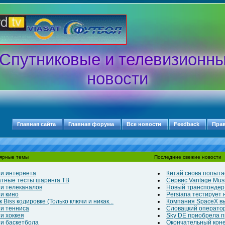
Спутниковые и телевизионн
новости
Главная сайта
Главная форума
Все новости
Feedback
Пра
ярные темы
Последние свежие новости
и интернета
Китай снова попытае
тные тесты шаринга ТВ
Сервис Vantage Musi
и телеканалов
Новый транспондер д
и кино
Persiana тестирует
 Biss кодировке (Только ключи и никак...
Компания SpaceX выв
и тенниса
Словацкий оператор
и хоккея
Sky DE приобрела п
и баскетбола
Окончательный конец