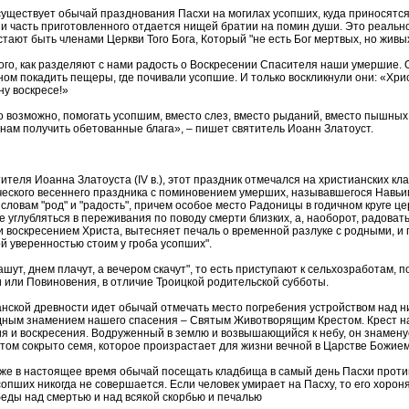
уществует обычай празднования Пасхи на могилах усопших, куда приносятся
и часть приготовленного отдается нищей братии на помин души. Это реальное
тают быть членами Церкви Того Бога, Который "не есть Бог мертвых, но живых
ого, как разделяют с нами радость о Воскресении Спасителя наши умершие.
ом покадить пещеры, где почивали усопшие. И только воскликнули они: «Хрис
ну воскресе!»
о возможно, помогать усопшим, вместо слез, вместо рыданий, вместо пышны
 нам получить обетованные блага», – пишет святитель Иоанн Златоуст.
ителя Иоанна Златоуста (IV в.), этот праздник отмечался на христианских кл
еского весеннего праздника с поминовением умерших, называвшегося Навьи
 словам "род" и "радость", причем особое место Радоницы в годичном круге ц
 углубляться в переживания по поводу смерти близких, а, наоборот, радоват
 воскресением Христа, вытесняет печаль о временной разлуке с родными, и п
й уверенностью стоим у гроба усопших".
шут, днем плачут, а вечером скачут", то есть приступают к сельхозработам,
 или Повиновения, в отличие Троицкой родительской субботы.
анской древности идет обычай отмечать место погребения устройством над н
дным знамением нашего спасения – Святым Животворящим Крестом. Крест на
 и воскресения. Водруженный в землю и возвышающийся к небу, он знаменует
естом сокрыто семя, которое произрастает для жизни вечной в Царстве Божием
е в настоящее время обычай посещать кладбища в самый день Пасхи против
пших никогда не совершается. Если человек умирает на Пасху, то его хорон
беды над смертью и над всякой скорбью и печалью