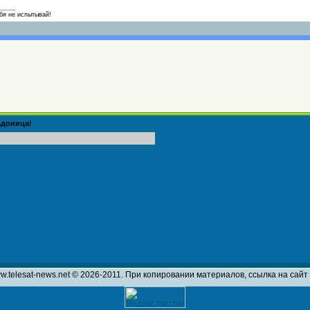
бя не испытывай!
адоница!
w.telesat-news.net © 2026-2011. При копировании материалов, ссылка на сай