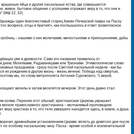
 крашеные яйца и другие пасхальные яства, где совершается
, живое, бытовое общение с усопшими отражает веру в то, что они и
" (Мф 22, 32).
 Однажды один благочестивый старец Киево-Печерской лавры на Пасху
тос воскресе, отцы и братия!», как послышалось в ответ громогласное
х гробниц – нашими о них молитвами, милостынями и приношениями, дабы
адбищах уже в древности. Само его название привилось от
м днем, Могилками, Радаваницами или Тризнами. Этимологически слово
ерковных праздников - сразу после Светлой пасхальной недели - как бы
ься их рождению в другую жизнь - жизнь вечную. Победа над смертью,
оэтому мы, по слову митрополита Антония Сурожского, "с верой,
 посещают могилы и затем веселятся вечером. Этот день давно стал
им холма. Переняв этот обычай, христианская Церковь украшает
 могиле православного христианина – молчаливый проповедник
 веру христиан в то, что тело умершего находится здесь, в земле, а душа
.
оречит древнейшим установлениям Церкви: вплоть до девятого дня после
ят по особому пасхальному чину. Пасха - время особой и исключительной