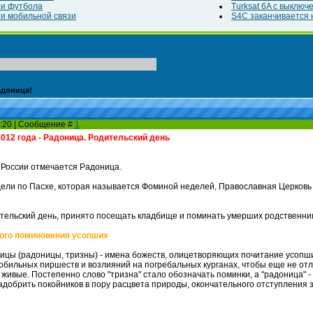
ти футбола
Turksat 6A с выклю
и мобильной связи
S4C заканчивается н
адоница!
11:20 | Сообщение #
1
012 года - Радоница. Родительский день
в России отмечается Радоница.
дели по Пасхе, которая называется Фоминой неделей, Православная Церковь 
дительский день, принято посещать кладбище и поминать умерших родственни
бого поминовения усопших
цы (радоницы, тризны) - имена божеств, олицетворяющих почитание усопш
обильных пиршеств и возлияний на погребальных курганах, чтобы еще не от
 живые. Постепенно слово "тризна" стало обозначать поминки, а "радоница" 
адобрить покойников в пору расцвета природы, окончательного отступления з