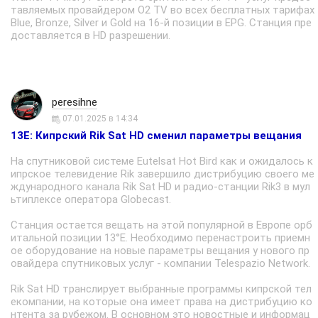
тавляемых провайдером O2 TV во всех бесплатных тарифах
Blue, Bronze, Silver и Gold на 16-й позиции в EPG. Станция пре
доставляется в HD разрешении.
peresihne
07.01.2025 в 14:34
13E: Кипрский Rik Sat HD сменил параметры вещания
На спутниковой системе Eutelsat Hot Bird как и ожидалось к
ипрское телевидение Rik завершило дистрибуцию своего ме
ждународного канала Rik Sat HD и радио-станции Rik3 в мул
ьтиплексе оператора Globecast.
Станция остается вещать на этой популярной в Европе орб
итальной позиции 13°E. Необходимо перенастроить приемн
ое оборудование на новые параметры вещания у нового пр
овайдера спутниковых услуг - компании Telespazio Network.
Rik Sat HD транслирует выбранные программы кипрской тел
екомпании, на которые она имеет права на дистрибуцию ко
нтента за рубежом. В основном это новостные и информац