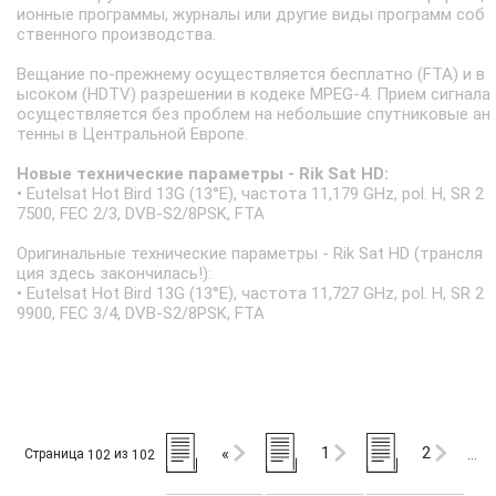
ионные программы, журналы или другие виды программ соб
ственного производства.
Вещание по-прежнему осуществляется бесплатно (FTA) и в
ысоком (HDTV) разрешении в кодеке MPEG-4. Прием сигнала
осуществляется без проблем на небольшие спутниковые ан
тенны в Центральной Европе.
Новые технические параметры - Rik Sat HD:
• Eutelsat Hot Bird 13G (13°E), частота 11,179 GHz, pol. H, SR 2
7500, FEC 2/3, DVB-S2/8PSK, FTA
Оригинальные технические параметры - Rik Sat HD (трансля
ция здесь закончилась!):
• Eutelsat Hot Bird 13G (13°E), частота 11,727 GHz, pol. H, SR 2
9900, FEC 3/4, DVB-S2/8PSK, FTA
1
2
«
Страница
из
102
102
…