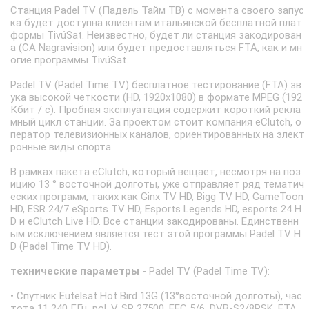
Станция Padel TV (Падель Тайм ТВ) с момента своего запус
ка будет доступна клиентам итальянской бесплатной плат
формы TivúSat. Неизвестно, будет ли станция закодирован
а (CA Nagravision) или будет предоставляться FTA, как и мн
огие программы TivúSat.
Padel TV (Padel Time TV) бесплатное тестирование (FTA) зв
ука высокой четкости (HD, 1920x1080) в формате MPEG (192
Кбит / с). Пробная эксплуатация содержит короткий рекла
мный цикл станции. За проектом стоит компания eClutch, о
ператор телевизионных каналов, ориентированных на элект
ронные виды спорта.
В рамках пакета eClutch, который вещает, несмотря на поз
ицию 13 ° восточной долготы, уже отправляет ряд тематич
еских программ, таких как Ginx TV HD, Bigg TV HD, GameToon
HD, ESR 24/7 eSports TV HD, Esports Legends HD, esports 24 H
D и eClutch Live HD. Все станции закодированы. Единственн
ым исключением является тест этой программы Padel TV H
D (Padel Time TV HD).
технические параметры
- Padel TV (Padel Time TV):
• Спутник Eutelsat Hot Bird 13G (13°восточной долготы), час
тота 11 240 ГГц, pol. V, SR 27500, FEC 5/6, DVB-S2/8PSK, FTA