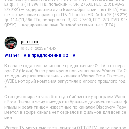
E) tp . 113 (11,386 ГГц, польский H, SR: 27500, FEC: 2/3; DVB-S
2/8PSK) — кодирование луча Великобритании : нет (FTA) Нов
ые технические параметры ITV 1 London HD: Astra 2E (28,2°E)
tp. 114 (11,386 ГГц, полярность В, SR: 27500, FEC: 2/3; DVB-S2/
QPSK) — кодирование луча Великобритании : нет (FTA)
peresihne
05.01.2025 в 14:46
Warner TV в предложении O2 TV
В начале года телевизионное предложение O2 TV от операт
ора O2 (Чехия) было расширено новым каналом Warner TV. Э
то один из развлекательных каналов Warner Bros. Discovery
(WBD), который компания запустила в апреле прошлого год
а.
Станция опирается на богатую библиотеку программ Warne
r Bros. Также в эфир выходят избранные документальные ф
ильмы и реалити-шоу, известные по каналам Discovery. Разу
меется в эфире канала нет сериалов и фильмов для всей се
мьи.
Warner TV могут смотреть зрители OTT/IPTV- услуг предос