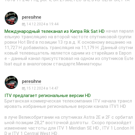
peresihne
14.12.2024 в 19:44
начал паралл
Международный телеканал из Кипра Rik Sat HD
ельную трансляцию на второй частоте спутниковой группи
ровки Hot Bird в позиции 13 гр.в.д. К основному вещанию на
11,727 H добавилась трансляция на 11,179 H. Данный спутни
ковый телевещатель является одним из старейших в Европ
е - данный канал присутствовал на одном из спутников Eute
lsat ещё в аналоговом стандарте.Миниатюры
peresihne
15.12.2024 в 14:47
ITV предлагает региональные версии HD
Британская коммерческая телекомпания ITV начала трансл
ировать избранные региональные версии канала ITV1 HD
в луче Великобритании на спутниках Astra 2E и 2F с орбитал
ьной позиции 28,2° восточной долготы . Скоро произойдет
изменение частоты для ITV 1 Meridian SE HD , ITV 1 London H
D и ITV 1 Central West HD .