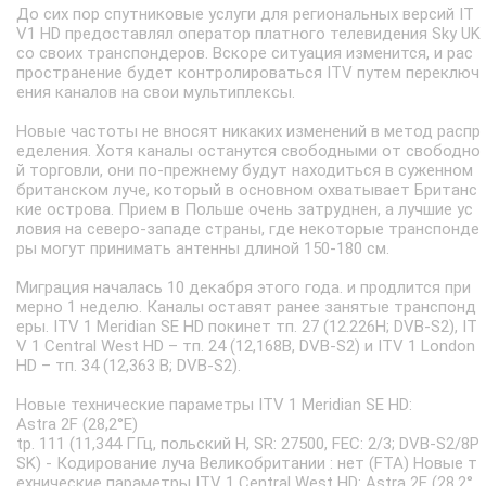
До сих пор спутниковые услуги для региональных версий IT
V1 HD предоставлял оператор платного телевидения Sky UK
со своих транспондеров. Вскоре ситуация изменится, и рас
пространение будет контролироваться ITV путем переключ
ения каналов на свои мультиплексы.
Новые частоты не вносят никаких изменений в метод распр
еделения. Хотя каналы останутся свободными от свободно
й торговли, они по-прежнему будут находиться в суженном
британском луче, который в основном охватывает Британс
кие острова. Прием в Польше очень затруднен, а лучшие ус
ловия на северо-западе страны, где некоторые транспонде
ры могут принимать антенны длиной 150-180 см.
Миграция началась 10 декабря этого года. и продлится при
мерно 1 неделю. Каналы оставят ранее занятые транспонд
еры. ITV 1 Meridian SE HD покинет тп. 27 (12.226H; DVB-S2), IT
V 1 Central West HD – тп. 24 (12,168В, DVB-S2) и ITV 1 London
HD – тп. 34 (12,363 В; DVB-S2).
Новые технические параметры ITV 1 Meridian SE HD:
Astra 2F (28,2°E)
tp. 111 (11,344 ГГц, польский H, SR: 27500, FEC: 2/3; DVB-S2/8P
SK) - Кодирование луча Великобритании : нет (FTA) Новые т
ехнические параметры ITV 1 Central West HD: Astra 2E (28,2°