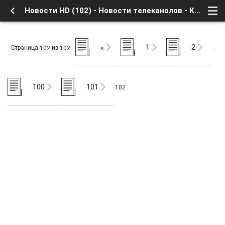
Новости HD (102) - Новости телеканалов - Каналы ТВ в 3D и HD - Форум о Спутниковом Телевидении
1
2
«
Страница
из
102
102
…
100
101
102