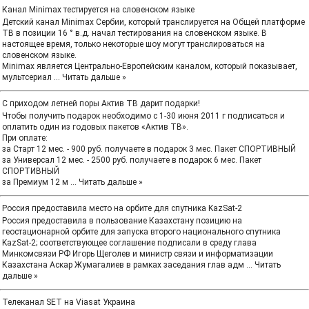
Канал Minimax тестируется на словенском языке
Детский канал Minimax Сербии, который транслируется на Общей платформе
ТВ в позиции 16 ° в.д. начал тестирования на словенском языке. В
настоящее время, только некоторые шоу могут транслироваться на
словенском языке.
Minimax является Центрально-Европейским каналом, который показывает,
мультсериал
...
Читать дальше »
С приходом летней поры Актив ТВ дарит подарки!
Чтобы получить подарок необходимо с 1-30 июня 2011 г подписаться и
оплатить один из годовых пакетов «Актив ТВ».
При оплате:
за Старт 12 мес. - 900 руб. получаете в подарок 3 мес. Пакет СПОРТИВНЫЙ
за Универсал 12 мес. - 2500 руб. получаете в подарок 6 мес. Пакет
СПОРТИВНЫЙ
за Премиум 12 м
...
Читать дальше »
Россия предоставила место на орбите для спутника KazSat-2
Россия предоставила в пользование Казахстану позицию на
геостационарной орбите для запуска второго национального спутника
KazSat-2; соответствующее соглашение подписали в среду глава
Минкомсвязи РФ Игорь Щеголев и министр связи и информатизации
Казахстана Аскар Жумагалиев в рамках заседания глав адм
...
Читать
дальше »
Телеканал SET на Viasat Украина