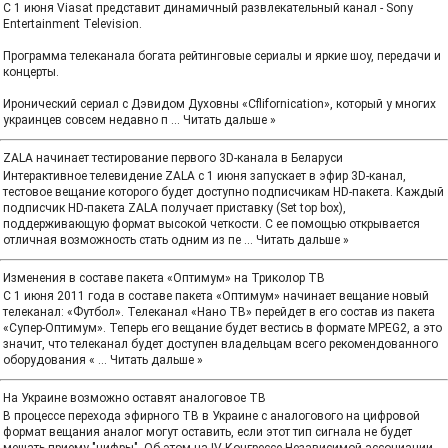
С 1 июня Viasat представит динамичный развлекательный канал - Sony
Entertainment Television.
Программа телеканала богата рейтинговые сериалы и яркие шоу, передачи и
концерты.
Иронический сериал с Дэвидом Духовны «Cflifornication», который у многих
украинцев совсем недавно п
...
Читать дальше »
ZALA начинает тестирование первого 3D-канала в Беларуси
Интерактивное телевидение ZALA с 1 июня запускает в эфир 3D-канал,
тестовое вещание которого будет доступно подписчикам HD-пакета. Каждый
подписчик HD-пакета ZALA получает приставку (Set top box),
поддерживающую формат высокой четкости. С ее помощью открывается
отличная возможность стать одним из пе
...
Читать дальше »
Изменения в составе пакета «Оптимум» на Триколор ТВ
С 1 июня 2011 года в составе пакета «Оптимум» начинает вещание новый
телеканал: «Футбол». Телеканал «Нано ТВ» перейдет в его состав из пакета
«Супер-Оптимум». Теперь его вещание будет вестись в формате MPEG2, а это
значит, что телеканал будет доступен владельцам всего рекомендованного
оборудования «
...
Читать дальше »
На Украине возможно оставят аналоговое ТВ
В процессе перехода эфирного ТВ в Украине с аналогового на цифровой
формат вещания аналог могут оставить, если этот тип сигнала не будет