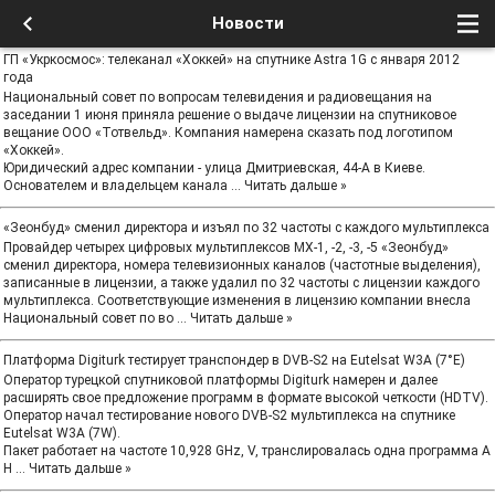
Новости
ГП «Укркосмос»: телеканал «Хоккей» на спутнике Astra 1G с января 2012
года
Национальный совет по вопросам телевидения и радиовещания на
заседании 1 июня приняла решение о выдаче лицензии на спутниковое
вещание ООО «Тотвельд». Компания намерена сказать под логотипом
«Хоккей».
Юридический адрес компании - улица Дмитриевская, 44-А в Киеве.
Основателем и владельцем канала
...
Читать дальше »
«Зеонбуд» сменил директора и изъял по 32 частоты с каждого мультиплекса
Провайдер четырех цифровых мультиплексов МХ-1, -2, -3, -5 «Зеонбуд»
сменил директора, номера телевизионных каналов (частотные выделения),
записанные в лицензии, а также удалил по 32 частоты с лицензии каждого
мультиплекса. Соответствующие изменения в лицензию компании внесла
Национальный совет по во
...
Читать дальше »
Платформа Digiturk тестирует транспондер в DVB-S2 на Eutelsat W3A (7°E)
Оператор турецкой спутниковой платформы Digiturk намерен и далее
расширять свое предложение программ в формате высокой четкости (HDTV).
Оператор начал тестирование нового DVB-S2 мультиплекса на спутнике
Eutelsat W3A (7W).
Пакет работает на частоте 10,928 GHz, V, транслировалась одна программа A
H
...
Читать дальше »