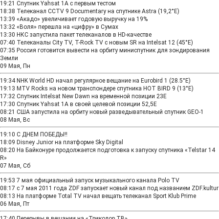
19:21
Спутник Yahsat 1A с первым тестом
18:38
Телеканал CCTV 9 Documentary на спутнике Astra (19,2°E)
13:39
«Акадо» увеличивает годовую выручку на 19%
13:32
«Воля» перешла на «цифру» в Сумах
13:30
НКС запустила пакет телеканалов в HD-качестве
07:40
Телеканалы City TV, T-Rock TV с новым SR на Intelsat 12 (45°E)
07:35
Россия готовится вывести на орбиту миниспутник для зондирования
Земли
09 Мая, Пн
19:34
NHK World HD начал регулярное вещание на Eurobird 1 (28.5°E)
19:13
MTV Rocks на новом транспондере спутника HOT BIRD 9 (13°E)
17:32
Спутник Intelsat New Dawn на временной позиции 23E
17:30
Cпутник Yahsat 1А в своей целевой позиции 52,5E
08:21
США запустила на орбиту новый разведывательный спутник GEO-1
08 Мая, Вс
19:10
C ДНЕМ ПОБЕДЫ!!
18:09
Disney Junior на платформе Sky Digital
08:20
На Байконуре продолжается подготовка к запуску спутника «Telstar 14
R»
07 Мая, Сб
19:53
7 мая официальный запуск музыкального канала Polo TV
08:17
с 7 мая 2011 года ZDF запускает новый канал под названием ZDF.kultur
08:13
На платформе Total TV начал вещать телеканал Sport Klub Prime
06 Мая, Пт
17:40
Перерывы в вещании на «Триколор ТВ»