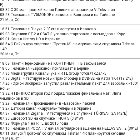
E)
08:32
C 30 мая частный канал Галиции с названием V Televisión
08:28
Телеканал TV5MONDE появился в Болгарии и на Тайване
21 Мая, Сб
16:51
Телеканал "Наука 2.0" стал доступен в Иваново
09:08
Спутники ST-2 и GSAT-8 успешно стартовали с космодрома Куру
09:01
Канал History HD в Израиле
08:54
С Байконура стартовал "Протон-М" с американским спутником Telstar-
14R
20 Мая, Пт
18:08
Пакет «Переходный» на КОНТИНЕНТ ТВ закрывается
18:05
Телеканал «Еврокино» приглашает в Берлин
17:36
Медиагруппа Ковальчука и RTL Group готовят сделку
17:33
Digital + тестирует новый транспордер в DVB-S2 на Astra 1KR (19,2°Е)
17:26
«Орион Экспресс» запустил развлекательный пакет для взрослых «1001
ночь»
13:32
НТВ-ПЛЮС второй год подряд покажет финальный матч Лиги
чемпионов в 3D
13:29
Телеканал «Просвещение» в «Базовом» пакете!
13:27
Детский канал «Карусель» теперь и в Украине
07:37
Телеканал Zigana TV тестируется на спутнике TÜRKSAT 2A (42°E)
07:30
Eurosport 3D на спутнике THOR 5 (0,8°W)
07:28
Формула 1 на RTL до 2015 года
07:16
Телеканал РОСА TV начал регулярное вещание на HELLAS SAT 2 (39°E)
07:11
Запуск "Протона" со спутником Telstar 14R планируется сегодня
19 Мая, Чт