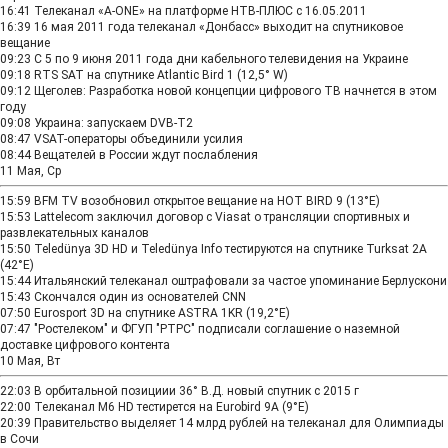
16:41
Телеканал «A-ONE» на платформе НТВ-ПЛЮС с 16.05.2011
16:39
16 мая 2011 года телеканал «Донбасс» выходит на спутниковое
вещание
09:23
С 5 по 9 июня 2011 года дни кабельного телевидения на Украине
09:18
RTS SAT на спутнике Atlantic Bird 1 (12,5° W)
09:12
Щеголев: Разработка новой концепции цифрового ТВ начнется в этом
году
09:08
Украина: запускаем DVB-T2
08:47
VSAT-операторы объединили усилия
08:44
Вещателей в России ждут послабления
11 Мая, Ср
15:59
BFM TV возобновил открытое вещание на HOT BIRD 9 (13°E)
15:53
Lattelecom заключил договор с Viasat о трансляции спортивных и
развлекательных каналов
15:50
Teledünya 3D HD и Teledünya Info тестируются на спутнике Turksat 2A
(42°E)
15:44
Итальянский телеканал оштрафовали за частое упоминание Берлускони
15:43
Скончался один из основателей CNN
07:50
Eurosport 3D на спутнике ASTRA 1KR (19,2°E)
07:47
"Ростелеком" и ФГУП "РТРС" подписали соглашение о наземной
доставке цифрового контента
10 Мая, Вт
22:03
В орбитальной позициии 36° В.Д. новый спутник с 2015 г
22:00
Телеканал M6 HD тестирется на Eurobird 9А (9°E)
20:39
Правительство выделяет 14 млрд рублей на телеканал для Олимпиады
в Сочи