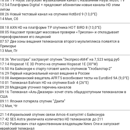
18:08
TV Hayat запускает музыкальный канал c названием Hayat Music TV
12:54
Платформа Digital + предложит абонентам новые каналы HD этим
летом
08:26
Новый тестовый канал на спутнике HotBird 9 (13,0°E)
14 Мая, Сб
08:18
AXN HD на платформе TP спутника HOT BIRD 8 (13,0°E)
08:05
Нацсовет проводит массовые проверки «Триолан» и откладывает
переоформления его лицензий
07:57
Две зоны вещания телеканалов второго мультиплекса появятся в
Приморье
13 Мая, Пт
18:36
"Ингосстрах" застрахует спутник "Экспресс-АМ4" на 7,523 млрд руб
17:14
Hispasat 1E 3D Promo на спутнике Hispasat 1E (30°W)
16:50
На Байконуре к старту готовят шесть спутников "Глобалстар-2"
16:29
Первый национальный начал вещание в России
10:08
Американский вещатель AFRTS возобновил тесты на EuroBird 9A (9,0°E)
10:01
Телеканал Bahrain HD на спутнике Badr 4 (26°E)
09:20
Медведев уточнил перечень каналов
09:16
Телеканал «Аль-Джазира» хочет стать общедоступным телеканалом в
США
09:11
Япония потеряла спутник "Даити"
12 Мая, Чт
21:14
Израильский спутник связи Amos-4 запустят с Байконура
17:42
SES Astra увеличила количество HD телеканалов до 211
17:02
Рабинович стал единственным владельцем News One и запускает
еврейский телеканал