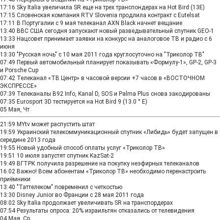
17:16
Sky Italia увеличила SR еще на трех транспондерах на Hot Bird (13Е)
17:15
Словенская компания RTV Slovenia продлила контракт с Eutelsat
17:11
В Португалии с 9 мая телеканал AXN Black начнет вещание
13:40
ВВС США сегодня запускают новый разведывательный спутник GEO-1
13:33
Нацсовет принимает заявки на конкурс на аналоговое ТВ и радио с 6
июня
13:30
"Русская ночь" c 10 мая 2011 года круглосуточно на "Триколор ТВ"
07:49
Первый автомобильный планирует показывать «Формулу-1», GP-2, GP-3
и Porsche Cup
07:42
Телеканал «ТВ Центр» в часовой версии +7 часов в «ВОСТОЧНОМ
ЭКСПРЕССЕ»
07:39
Телеканалы B92 Info, Kanal D, SOS и Palma Plus снова закодированы
07:35
Eurosport 3D тестируется на Hot Bird 9 (13.0 ° E)
05 Мая, Чт
21:59
MYtv может распустить штат
19:59
Украинский телекоммуникационный спутник «Либидь» будет запущен в
середине 2013 года
19:55
Новый удобный способ оплаты услуг «Триколор ТВ»
19:51
10 июля запустят спутник KazSat-2
19:49
ВГТРК получила разрешение на покупку неэфирных телеканалов
16:02
Важно! Всем абонентам «Триколор ТВ» необходимо перенастроить
приёмники
13:40
"Таттелеком" повременил с четкостью
13:30
Disney Junior во Франции с 28 мая 2011 года
08:02
Sky Italia продолжает увеличивать SR на транспордерах
07:54
Результаты опроса: 20% израильтян отказались от телевидения
04 Мая, Ср