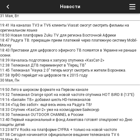
Новости
31 Мая, Вт
19:41
На каналах TV3 и TV6 клиенты Viasat смогут смотреть фильмы на
оригинальном языке
18:50
Новая платформа Zuku TV для региона Восточной Африки
18:47
Радуга ТВ: прекращен прием платежей через платежную систему Mobil-
Money
18:43
Приставки для цифрового эфирного ТВ появятся в Украине не раньше
осени.
18:39
Началась подготовка к запуску спутника «КазСат-2»
12:38
Телеканал ДТВ переименуют в "Перец ТВ"
11:45
Телеканал "Наука 2.0" теперь могут смотреть и жители Воронежа.
07:58
УрФО перейдет на цифровое тв к 2015 году
30 Мая, Пн
19:50
Лето в широком формате на Первом канале
19:32
Телеканал Orange sport на новой частоте спутника HOT BIRD 8 (13°E)
19:16
«Билайн ТВ» добавил шесть HD-телеканалов
18:34
«Год без забот»: ещё весь июнь на Радуга ТВ!
18:33
Спутник «КазСат-2» уже на космодроме Байконур
18:30
Телеканал OUTDOOR CHANNEL в России
13:40
Первый национальный и фонд Ахметова готовят спецпроект ко Дню
защиты детей
13:23
MTV Rocks на платформе CYFRA + только на новой частоте
07:58
Сегодня начинается официальное вещание телеканала TV 6
29 Мая, Вс