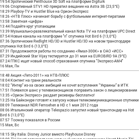
19:54
Эротический Penthouse 3D Soft на платформе Digiturk
19:06
Спортивный STV1 HD прекратил вещание на Astra 3B (23,5°E)
18:29
Playboy-TV и Hustler Blue на Орион-Экспресс
18:26
«НТВ Плюс» начинает борьбу с футбольными интернет-пиратами
13:58
Заветная «цифра»
13:44
Подайте круг утопающим
13:39
Музыкально-развлекательный канал Nota TV на платформе UPC Direct
07:54
Новые каналы на платформе "n" спутника Hot Bird 6 (13,0°E)
07:36
Эротические Redlight HD/3D и Hustler HD/3D на новом транспордере
спутника Hot Bird 6 (13,0°E)
07:31
Продолжаются работы по созданию «Ямал-300К» в ОАО «ИСС»
07:29
Индийский Star Vijay тестируется до 31 мая на EUROBIRD 9A (9°E)
07:24
ГПКС ищет новый способ страхования спутника "Экспресс-АМ4"
16 Мая, Пн
18:48
Акция «Лето-2011» на НТВ-ПЛЮС
18:04
Контент на грани реальности
18:02
“Интер” из-за своих амбиций не хочет вступления “Украины” в ИТК
17:51
Появился шанс у телевизионщиков поправить закон о лицензировании
13:35
«Орион Экспресс» раздает ресиверы бесплатно!
13:25
На Байконуре готовят к запуску новые телекоммуникационные спутники
08:09
Телеканал NDR Fernsehen в HD с 1 мая 2012 года
08:06
Итальянский оператор Telespazio запустил новый транспондер на Hot
Bird 6 (13,0°E)
07:57
Tooway показался в России
15 Мая, Вс
18:15
Sky Italia: Disney Junior вместо Playhouse Disney