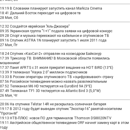
19:19
В Словакии планируют запустить канал Markiza Cinema
18:41
Дальний Восток переходит на цифровое тв
28 Мая, Сб
12:32
Создаётся еврейская "Аль-Джазира"
09:35
Украинская группа "1+1" подала заявки на цифровой конкурс
09:28
Cпорт и музыка переезжают на кабельное и спутниковое ТВ
09:16
Cпутник ASTRA 1N планируют запустить 1 июля 2011 года
27 Мая, Пт
18:24
Спутник «КазСат-2» отправлен на космодром Байконур
17:39
Триколор ТВ: ВНИМАНИЕ! В Московской области появились
мошенники!
17:37
Пакет AFRTS с 31 июля прекратит вещание на HOT BIRD (13°E)
13:39
У телеканал "Наука 2.0" миллион подписчиков
13:33
В России операторы спутникового ТВ «оцифровывают» страну
07:56
Российское телевидение можно назвать развлекательным
07:52
Телеканал M6 HD тестируется на EuroBird 9A (9°E)
07:49
Телеканал TF1 3D тестируется на Atlantic Bird 3 (5,0°W)
26 Мая, Чт
20:06
На спутнике Telstar 14R не раскрылась солнечная батарея
19:17
В 2012 году будет выведен спутник "Экостар-16" ракетой-носителем
"Протон-М"
19:13
НТВ-ПЛЮС: новое ПО для терминалов Thomson DSI8020NTV
19:11
Австрийское общественное телевидение ORF начнет замену карт в этом
году