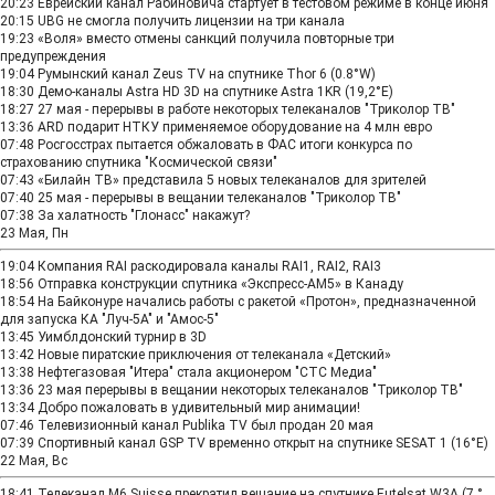
20:23
Еврейский канал Рабиновича стартует в тестовом режиме в конце июня
20:15
UBG не смогла получить лицензии на три канала
19:23
«Воля» вместо отмены санкций получила повторные три
предупреждения
19:04
Румынский канал Zeus TV на спутнике Thor 6 (0.8°W)
18:30
Демо-каналы Astra HD 3D на спутнике Astra 1KR (19,2°E)
18:27
27 мая - перерывы в работе некоторых телеканалов "Триколор ТВ"
13:36
ARD подарит НТКУ применяемое оборудование на 4 млн евро
07:48
Росгосстрах пытается обжаловать в ФАС итоги конкурса по
страхованию спутника "Космической связи"
07:43
«Билайн ТВ» представила 5 новых телеканалов для зрителей
07:40
25 мая - перерывы в вещании телеканалов "Триколор ТВ"
07:38
За халатность "Глонасс" накажут?
23 Мая, Пн
19:04
Компания RAI раскодировала каналы RAI1, RAI2, RAI3
18:56
Отправка конструкции спутника «Экспресс-АМ5» в Канаду
18:54
На Байконуре начались работы с ракетой «Протон», предназначенной
для запуска КА "Луч-5А" и "Амос-5"
13:45
Уимблдонский турнир в 3D
13:42
Новые пиратские приключения от телеканала «Детский»
13:38
Нефтегазовая "Итера" стала акционером "СТС Медиа"
13:36
23 мая перерывы в вещании некоторых телеканалов "Триколор ТВ"
13:34
Добро пожаловать в удивительный мир анимации!
07:46
Телевизионный канал Publika TV был продан 20 мая
07:39
Спортивный канал GSP TV временно открыт на спутнике SESAT 1 (16°E)
22 Мая, Вс
18:41
Телеканал M6 Suisse прекратил вещание на спутнике Eutelsat W3A (7 °