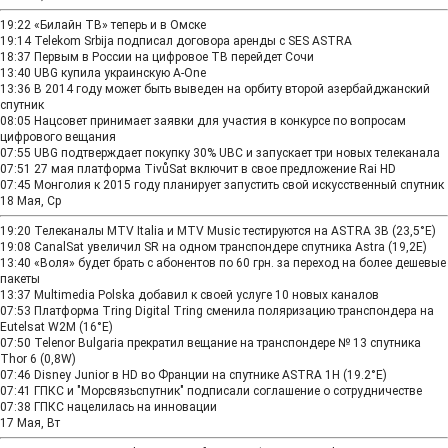
19:22
«Билайн ТВ» теперь и в Омске
19:14
Telekom Srbija подписал договора аренды с SES ASTRA
18:37
Первым в России на цифровое ТВ перейдет Сочи
13:40
UBG купила украинскую A-One
13:36
В 2014 году может быть выведен на орбиту второй азербайджанский
спутник
08:05
Нацсовет принимает заявки для участия в конкурсе по вопросам
цифрового вещания
07:55
UBG подтверждает покупку 30% UBC и запускает три новых телеканала
07:51
27 мая платформа TivůSat включит в свое предложение Rai HD
07:45
Монголия к 2015 году планирует запустить свой искусственный спутник
18 Мая, Ср
19:20
Телеканалы MTV Italia и MTV Music тестируются на ASTRA 3B (23,5°E)
19:08
CanalSat увеличил SR на одном транспондере спутника Astra (19,2Е)
13:40
«Воля» будет брать с абонентов по 60 грн. за переход на более дешевые
пакеты
13:37
Multimedia Polska добавил к своей услуге 10 новых каналов
07:53
Платформа Tring Digital Tring сменила поляризацию транспондера на
Eutelsat W2M (16°E)
07:50
Telenor Bulgaria прекратил вещание на транспондере № 13 спутника
Thor 6 (0,8W)
07:46
Disney Junior в HD во Франции на спутнике ASTRA 1H (19.2°E)
07:41
ГПКС и "Морсвязьспутник" подписали соглашение о сотрудничестве
07:38
ГПКС нацелилась на инновации
17 Мая, Вт