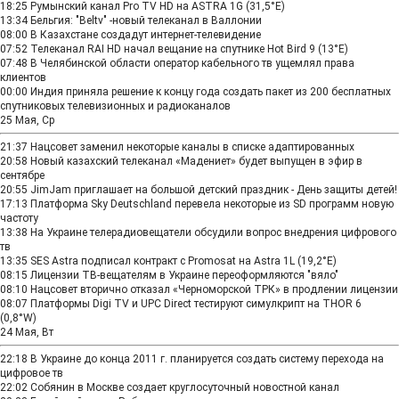
18:25
Румынский канал Pro TV HD на ASTRA 1G (31,5°E)
13:34
Бельгия: "Beltv" -новый телеканал в Валлонии
08:00
В Казахстане создадут интернет-телевидение
07:52
Телеканал RAI HD начал вещание на спутнике Hot Bird 9 (13°E)
07:48
В Челябинской области оператор кабельного тв ущемлял права
клиентов
00:00
Индия приняла решение к концу года создать пакет из 200 бесплатных
спутниковых телевизионных и радиоканалов
25 Мая, Ср
21:37
Нацсовет заменил некоторые каналы в списке адаптированных
20:58
Новый казахский телеканал «Мадениет» будет выпущен в эфир в
сентябре
20:55
JimJam приглашает на большой детский праздник - День защиты детей!
17:13
Платформа Sky Deutschland перевела некоторые из SD программ новую
частоту
13:38
На Украине телерадиовещатели обсудили вопрос внедрения цифрового
тв
13:35
SES Astra подписал контракт с Promosat на Astra 1L (19,2°E)
08:15
Лицензии ТВ-вещателям в Украине переоформляются "вяло"
08:10
Нацсовет вторично отказал «Черноморской ТРК» в продлении лицензии
08:07
Платформы Digi TV и UPC Direct тестируют симулкрипт на THOR 6
(0,8°W)
24 Мая, Вт
22:18
В Украине до конца 2011 г. планируется создать систему перехода на
цифровое тв
22:02
Собянин в Москве создает круглосуточный новостной канал