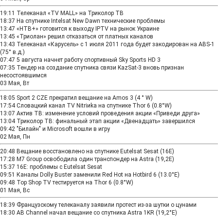
19:11
Телеканал «TV MALL» на Триколор ТВ
18:37
На спутнике Intelsat New Dawn технические проблемы
13:47
«НТВ+» готовится к выходу IPTV на рынок Украине
13:45
«Триолан» решил отказаться от платных каналов
13:43
Телеканал «Карусель» с 1 июля 2011 года будет закодирован на ABS-1
(75° в.д.)
07:47
5 августа начнет работу спортивный Sky Sports HD 3
07:35
Тендер на создание спутника связи KazSat-3 вновь признан
несостоявшимся
03 Мая, Вт
18:05
Sport 2 CZE прекратил вещание на Amos 3 (4 ° W)
17:54
Словацкий канал TV Nitriиka на спутнике Thor 6 (0.8°W)
13:07
Актив ТВ: изменение условий проведения акции «Приведи друга»
13:04
Триколор ТВ: финальный этап акции «Двенадцать» завершился
09:42
"Билайн" и Microsoft вошли в игру
02 Мая, Пн
20:48
Вещание восстановлено на спутнике Eutelsat Sesat (16E)
17:28
M7 Group освободила один транспондер на Astra (19,2Е)
15:37
16E: проблемы с Eutelsat Sesat
09:51
Каналы Dolly Buster заменили Red Hot на Hotbird 6 (13.0°E)
09:48
Top Shop TV тестируется на Thor 6 (0.8°W)
01 Мая, Вс
18:39
Французскому телеканалу заявили протест из-за шутки о цунами
18:30
AB Channel начал вещание со спутника Astra 1KR (19,2°Е)