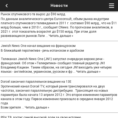
Новости
Рынок спутникового тв вырос до $90 млрд.
По данным аналитического центра Euroconsult, объем рынка индустрии
платного спутникового телевидения в 2011 г. составил $90 млрд., что на $11
млрд больше, чем в 2010 г., сообщает CNews. По прогнозам аналитиков, в
2021 г. этот показатель возрастет до $150 млрд. При этом доля
развивающихся рынков Лати
...
Читать дальше »
Jewish News One начал вещание на французском
В ближайшей перспективе - речь испанском и арабском
Телеканал Jewish News One (JN1) запустил очередную версию речи -
французский. Об этом «Телекритике» сообщил главный редактор JN1
Владимир Кацман. Таким образом, на сегодня JN1виходить уже четырех
языках - английском, украинском, русском и фр
...
Читать дальше »
Dorcel закончил параллельное вещание на 13E
Эротический канал Dorcel TV, который ранее транслировался на двух
частотах, закончил параллельную дистрибуцию . Трансляция на новых
параметрах была начата 13 апреля 2012 г. Это второе изменение параметров
канала в этом году. Первое изменение произошло в середине января 2012
года.
Всем зрителя
...
Читать дальше »
РЕН ТВ достиг самой высокой доли за свою историю