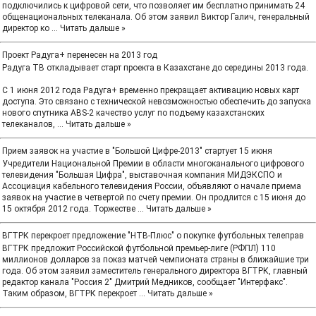
подключились к цифровой сети, что позволяет им бесплатно принимать 24
общенациональных телеканала. Об этом заявил Виктор Галич, генеральный
директор ко
...
Читать дальше »
Проект Радуга+ перенесен на 2013 год
Радуга ТВ откладывает старт проекта в Казахстане до середины 2013 года.
С 1 июня 2012 года Радуга+ временно прекращает активацию новых карт
доступа. Это связано с технической невозможностью обеспечить до запуска
нового спутника ABS-2 качество услуг по подъему казахстанских
телеканалов,
...
Читать дальше »
Прием заявок на участие в "Большой Цифре-2013" стартует 15 июня
Учредители Национальной Премии в области многоканального цифрового
телевидения "Большая Цифра", выставочная компания МИДЭКСПО и
Ассоциация кабельного телевидения России, объявляют о начале приема
заявок на участие в четвертой по счету премии. Он продлится с 15 июня до
15 октября 2012 года. Торжестве
...
Читать дальше »
ВГТРК перекроет предложение "НТВ-Плюс" о покупке футбольных телеправ
ВГТРК предложит Российской футбольной премьер-лиге (РФПЛ) 110
миллионов долларов за показ матчей чемпионата страны в ближайшие три
года. Об этом заявил заместитель генерального директора ВГТРК, главный
редактор канала "Россия 2" Дмитрий Медников, сообщает "Интерфакс".
Таким образом, ВГТРК перекроет
...
Читать дальше »