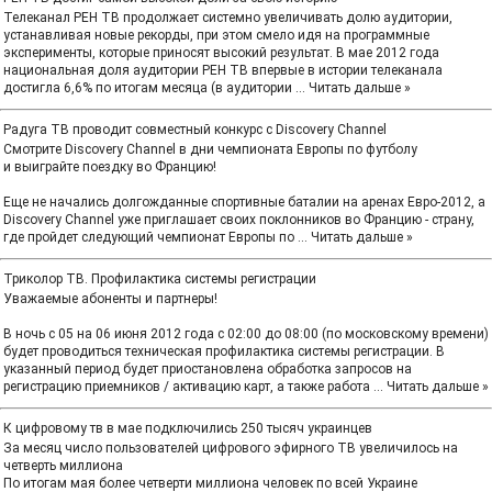
Телеканал РЕН ТВ продолжает системно увеличивать долю аудитории,
устанавливая новые рекорды, при этом смело идя на программные
эксперименты, которые приносят высокий результат. В мае 2012 года
национальная доля аудитории РЕН ТВ впервые в истории телеканала
достигла 6,6% по итогам месяца (в аудитории
...
Читать дальше »
Радуга ТВ проводит совместный конкурс с Discovery Channel
Смотрите Discovery Channel в дни чемпионата Европы по футболу
и выиграйте поездку во Францию!
Еще не начались долгожданные спортивные баталии на аренах Евро-2012, а
Discovery Channel уже приглашает своих поклонников во Францию - страну,
где пройдет следующий чемпионат Европы по
...
Читать дальше »
Триколор ТВ. Профилактика системы регистрации
Уважаемые абоненты и партнеры!
В ночь с 05 на 06 июня 2012 года с 02:00 до 08:00 (по московскому времени)
будет проводиться техническая профилактика системы регистрации. В
указанный период будет приостановлена обработка запросов на
регистрацию приемников / активацию карт, а также работа
...
Читать дальше »
К цифровому тв в мае подключились 250 тысяч украинцев
За месяц число пользователей цифрового эфирного ТВ увеличилось на
четверть миллиона
По итогам мая более четверти миллиона человек по всей Украине