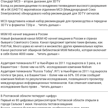
Стандарт МСЭ – второе дыхание для 3DTV
Вслед за рекомендациями по внедрению телевидения высокого разрешения
4K и 8K (UHDTV) европейское отделение МСЭ (Международный Союз
Электросвязи) обнародовало набор рекомендаций для 3DTV сигналов.
МСЭ представила новый набор рекомендаций для производства и передачи
3DTV в форматах 720p и
...
Читать дальше »
MGM HD начнет вещание в России
Новый фильмовой канал MGM HD начнет вещание в России и странах
бывшего Советского Союза. Канал предложит зрителю такие фильмы, как
Роб Рой, Много шума из ничего и множество других криминальных картин.
Канал располагает обширной библиотекой MGM Networks, которая включает
в себя более 4000 наим
...
Читать дальше »
Аудитория телеканала RT в Нью-Йорке за 2011 год выросла в 3 раза, а в
Вашингтоне – более чем на 60% - исследования компании Nielsen
Аудитория телеканала "Russia Today" /RT/ в Нью-Йорке за 2011 год выросла
почти в три раза, а в Вашингтоне – более чем на 60%. Об этом сообщает
компания Nielsen по результатам исследования, посвященного просмотру
международных информационных телеканалов. Как отмечает компания,
исследование было прове
...
Читать дальше »
В Ростовской области тестируют «цифру»
Первый из 80 цифровых ретрансляторов Ростовской области открыли в
городе Сальске 1 июня. Началось тестовое вещание.