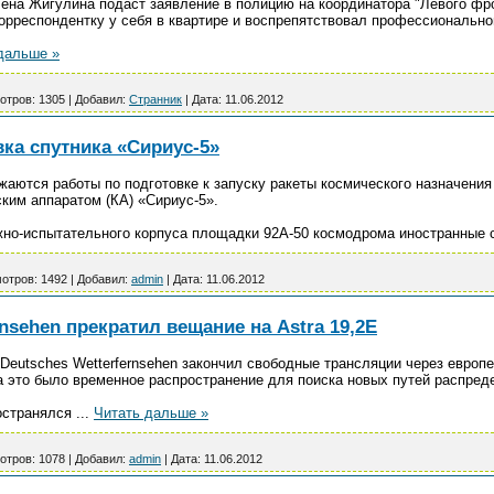
на Жигулина подаст заявление в полицию на координатора "Левого фро
орреспондентку у себя в квартире и воспрепятствовал профессионально
дальше »
отров:
1305
|
Добавил:
Странник
|
Дата:
11.06.2012
ка спутника «Сириус-5»
аются работы по подготовке к запуску ракеты космического назначения
ким аппаратом (КА) «Сириус-5».
жно-испытательного корпуса площадки 92А-50 космодрома иностранные
отров:
1492
|
Добавил:
admin
|
Дата:
11.06.2012
rnsehen прекратил вещание на Astra 19,2E
Deutsches Wetterfernsehen закончил свободные трансляции через европ
ра это было временное распространение для поиска новых путей распред
ространялся
...
Читать дальше »
отров:
1078
|
Добавил:
admin
|
Дата:
11.06.2012