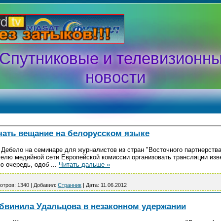
Спутниковые и телевизионн
новости
чать вещание на белорусском языке
Дебело на семинаре для журналистов из стран "Восточного партнерства"
лю медийной сети Европейской комиссии организовать трансляции изве
ою очередь, одоб
...
Читать дальше »
отров:
1340
|
Добавил:
Странник
|
Дата:
11.06.2012
бвинила Удальцова в незаконном удержании