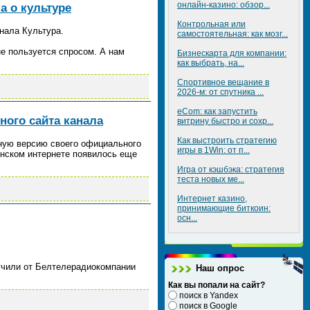
онлайн-казино: обзор...
а о культуре
Контрольная или
нала Культура.
самостоятельная: как мозг...
 не пользуется спросом. А нам
Бизнескарта для компании:
как выбрать, на...
Спортивное вещание в
2026-м: от спутника ...
eCom: как запустить
ного сайта канала
витрину быстро и сохр...
Как выстроить стратегию
чную версию своего официального
игры в 1Win: от п...
аинском интернете появилось еще
Игра от кэшбэка: стратегия
теста новых ме...
Интернет казино,
принимающие биткоин:
осн...
учили от Белтелерадиокомпании
Наш опрос
Как вы попали на сайт?
поиск в Yandex
поиск в Google