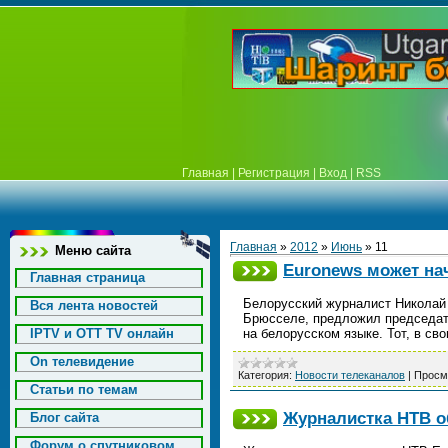
Главная
|
Регистрация
|
Вход
|
RSS
Главная
»
2012
»
Июнь
»
11
Меню сайта
Euronews может на
Главная страница
Белорусский журналист Николай 
Вся лента новостей
Брюсселе, предложил председате
IPTV и OTT TV онлайн
на белорусском языке. Тот, в св
On телевидение
Категория:
Новости телеканалов
|
Просм
Статьи по темам
Журналистка НТВ о
Блог сайта
Форум о спутниковом