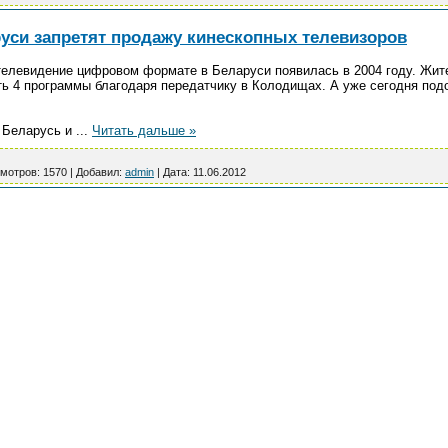
руси запретят продажу кинескопных телевизоров
елевидение цифровом формате в Беларуси появилась в 2004 году. Жите
ь 4 программы благодаря передатчику в Колодищах. А уже сегодня под
ь Беларусь и
...
Читать дальше »
мотров:
1570
|
Добавил:
admin
|
Дата:
11.06.2012