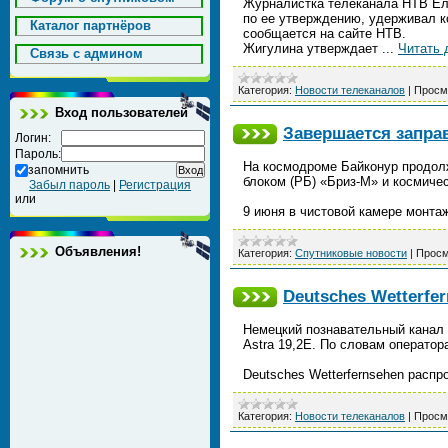
Журналистка телеканала НТВ Еле
по ее утверждению, удерживал к
Каталог партнёров
сообщается на сайте НТВ.
Жигулина утверждает
...
Читать 
Cвязь с админом
Категория:
Новости телеканалов
|
Просм
Вход пользователей
Завершается заправ
Логин:
Пароль:
На космодроме Байконур продолж
запомнить
блоком (РБ) «Бриз-М» и космичес
Забыл пароль
|
Регистрация
или
9 июня в чистовой камере монта
Объявления!
Категория:
Спутниковые новости
|
Просм
Deutsches Wetterfe
Немецкий познавательный канал 
Astra 19,2E. По словам операто
Deutsches Wetterfernsehen расп
Категория:
Новости телеканалов
|
Просм