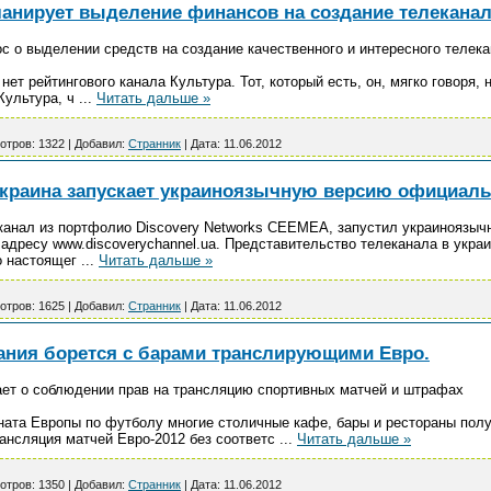
анирует выделение финансов на создание телеканал
с о выделении средств на создание качественного и интересного телека
нет рейтингового канала Культура. Тот, который есть, он, мягко говоря,
Культура, ч
...
Читать дальше »
отров:
1322
|
Добавил:
Странник
|
Дата:
11.06.2012
 Украина запускает украиноязычную версию официаль
 канал из портфолио Discovery Networks CEEMEA, запустил украиноязы
 адресу www.discoverychannel.ua. Представительство телеканала в укр
до настоящег
...
Читать дальше »
отров:
1625
|
Добавил:
Странник
|
Дата:
11.06.2012
ния борется с барами транслирующими Евро.
ет о соблюдении прав на трансляцию спортивных матчей и штрафах
ната Европы по футболу многие столичные кафе, бары и рестораны пол
рансляция матчей Евро-2012 без соответс
...
Читать дальше »
отров:
1350
|
Добавил:
Странник
|
Дата:
11.06.2012