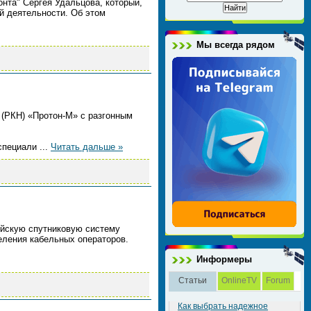
нта" Сергея Удальцова, который,
й деятельности. Об этом
Мы всегда рядом
 (РКН) «Протон-М» с разгонным
 специали
...
Читать дальше »
ейскую спутниковую систему
еления кабельных операторов.
Информеры
Статьи
OnlineTV
Forum
Как выбрать надежное