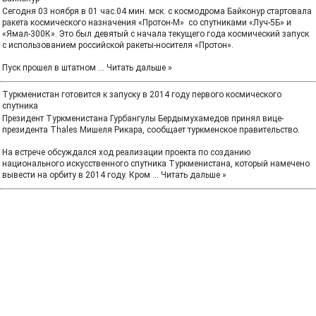
Сегодня 03 ноября в 01 час.04 мин. мск. с космодрома Байконур стартовала
ракета космического назначения «Протон-М» со спутниками «Луч-5Б» и
«Ямал-300К». Это был девятый с начала текущего года космический запуск
с использованием российской ракеты-носителя «Протон».
Пуск прошел в штатном
...
Читать дальше »
Туркменистан готовится к запуску в 2014 году первого космического
спутника
Президент Туркменистана Гурбангулы Бердымухамедов принял вице-
президента Thales Мишеля Рикара, сообщает туркменское правительство.
На встрече обсуждался ход реализации проекта по созданию
национального искусственного спутника Туркменистана, который намечено
вывести на орбиту в 2014 году. Кром
...
Читать дальше »