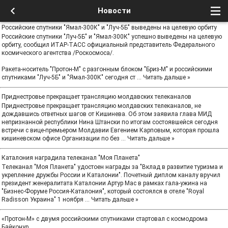
Новости
Российские спутники "Ямал-300К" и "Луч-5Б" выведены на целевую орбиту
Российские спутники "Луч-5Б" и "Ямал-300К" успешно выведены на целевую
орбиту, сообщил ИТАР-ТАСС официальный представитель Федерального
космического агентства /Роскосмоса/.
Ракета-носитель "Протон-М" с разгонным блоком "Бриз-М" и российскими
спутниками "Луч-5Б" и "Ямал-300К" сегодня ст
...
Читать дальше »
Приднестровье прекращает трансляцию молдавских телеканалов
Приднестровье прекращает трансляцию молдавских телеканалов, не
дождавшись ответных шагов от Кишинева. Об этом заявила глава МИД
непризнанной республики Нина Штански по итогам состоявшейся сегодня
встречи с вице-премьером Молдавии Евгением Карповым, которая прошла
кишиневском офисе Организации по без
...
Читать дальше »
Каталония наградила телеканал "Моя Планета"
Телеканал "Моя Планета" удостоен награды за "Вклад в развитие туризма и
укрепление дружбы России и Каталонии". Почетный диплом каналу вручил
президент женералитата Каталонии Артур Мас в рамках гала-ужина на
"Бизнес-Форуме Россия-Каталония", который состоялся в отеле "Royal
Radisson Украина" 1 ноября
...
Читать дальше »
«Протон-М» с двумя российскими спутниками стартовал с космодрома
Байконур