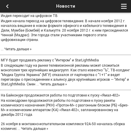
Новости
Индия переходит на цифровое ТВ
Индия начала переход на цифровое телевидение. В начале ноября 2012 г.
началось вещание в новом формате эфирного и кабельного телевидения в
Дели, Мумбае (Бомбей) и Калькутте. 20 ноября 2012 г. к ним присоединился
Ченнай (Мадрас). Эти города стали участниками первого этапа
цифровизации страны.
...
Читать дальше »
МГУ будет продавать рекламу с "Интером" и StarLightMedia
В следующем году на рынке телевизионной рекламы может сложиться
монополия трех крупнейших медиагрупп. Как стало известно "Ъ", ТВ-холдинг
"Медиа Группа Украина" (МГУ) отказался от партнерства с "1+1" и ведет
переговоры о присоединении к альянсу двух крупнейших игроков — "Интер" и
StarLightMedia. Смен
...
Читать дальше »
На Байконуре продолжаются работы по подготовке к пуску «Ямал-402»
На космодроме продолжаются работы по подготовке к пуску ракеты
космического назначения (РКН) «Протон-М» с разгонным блоком (РБ) «Бриз-
М» и космическим аппаратом (КА) «Ямал-402», запланированному на
декабрь 2012 года.
26 ноября в монтажно-испытательном комплексе 92А-50 началась сборка
космичес
...
Читать дальше »