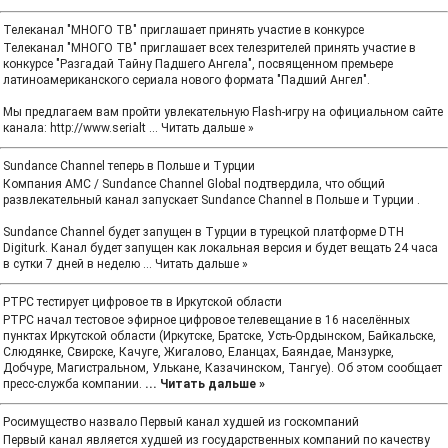
Телеканал "МНОГО ТВ" приглашает принять участие в конкурсе
Телеканал "МНОГО ТВ" приглашает всех телезрителей принять участие в
конкурсе "Разгадай Тайну Падшего Ангела", посвященном премьере
латиноамериканского сериала нового формата "Падший Ангел".
Мы предлагаем вам пройти увлекательную Flash-игру на официальном сайте
канала: http://www.serialt
...
Читать дальше »
Sundance Channel теперь в Польше и Турции
Компания AMC / Sundance Channel Global подтвердила, что общий
развлекательный канал запускает Sundance Channel в Польше и Турции .
Sundance Channel будет запущен в Турции в турецкой платформе DTH
Digiturk. Канал будет запущен как локальная версия и будет вещать 24 часа
в сутки 7 дней в неделю
...
Читать дальше »
РТРС тестирует цифровое тв в Иркутской области
РТРС начал тестовое эфирное цифровое телевещание в 16 населённых
пунктах Иркутской области (Иркутске, Братске, Усть-Ордынском, Байкальске,
Слюдянке, Свирске, Качуге, Жигалово, Еланцах, Баяндае, Манзурке,
Добчуре, Магистральном, Улькане, Казачинском, Тангуе). Об этом сообщает
пресс-служба компании.
...
Читать дальше »
Росимущество назвало Первый канал худшей из госкомпаний
Первый канал является худшей из государственных компаний по качеству