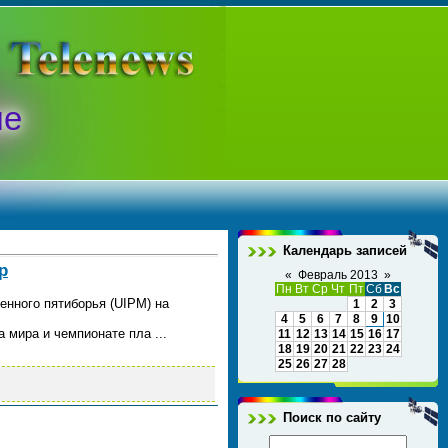
ые
Календарь записей
р
«
Февраль 2013
»
Пн
Вт
Ср
Чт
Пт
Сб
Вс
нного пятиборья (UIPM) на
1
2
3
4
5
6
7
8
9
10
а мира и чемпионате пла
...
11
12
13
14
15
16
17
18
19
20
21
22
23
24
25
26
27
28
Поиск по сайту