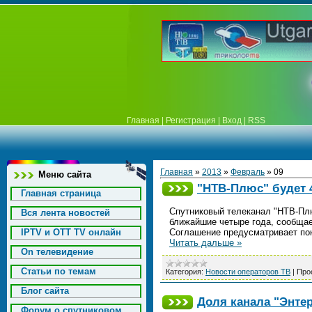
Главная
|
Регистрация
|
Вход
|
RSS
Главная
»
2013
»
Февраль
»
09
Меню сайта
"НТВ-Плюс" будет 
Главная страница
Спутниковый телеканал "НТВ-Пл
Вся лента новостей
ближайшие четыре года, сообщае
IPTV и OTT TV онлайн
Соглашение предусматривает по
Читать дальше »
On телевидение
Статьи по темам
Категория:
Новости операторов ТВ
|
Про
Блог сайта
Доля канала "Энте
Форум о спутниковом