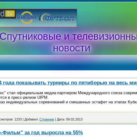
Спутниковые и телевизионн
новости
4 года показывать турниры по пятиборью на весь ми
юс" стал официальным медиа-партнером Международного союза совреме
тся в пресс-релизе UIPM.
каз индивидуальных соревнований и смешанных эстафет на этапах Кубк
смотров:
1233
|
Добавил:
Странник
|
Дата:
09.02.2013
р-Фильм" за год выросла на 55%