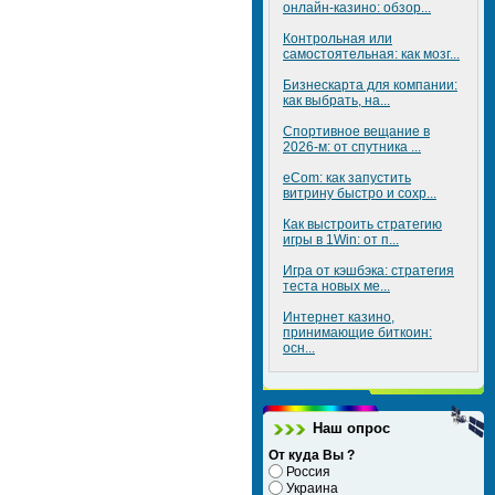
онлайн-казино: обзор...
Контрольная или
самостоятельная: как мозг...
Бизнескарта для компании:
как выбрать, на...
Спортивное вещание в
2026-м: от спутника ...
eCom: как запустить
витрину быстро и сохр...
Как выстроить стратегию
игры в 1Win: от п...
Игра от кэшбэка: стратегия
теста новых ме...
Интернет казино,
принимающие биткоин:
осн...
Наш опрос
От куда Вы ?
Россия
Украина