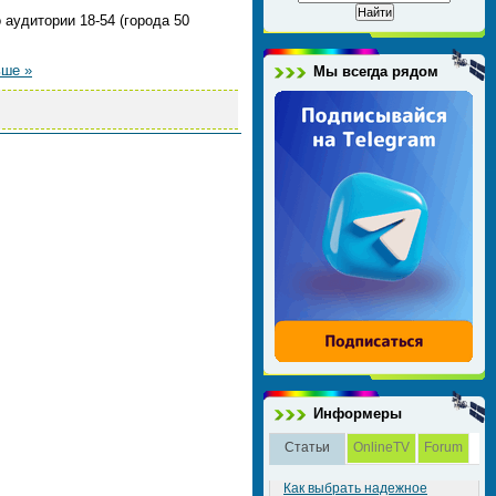
аудитории 18-54 (города 50
ьше »
Мы всегда рядом
Информеры
Статьи
OnlineTV
Forum
Как выбрать надежное